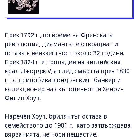
През 1792 г., по време на Френската
революция, диамантът е откраднат и
остава в неизвестност около 32 години.
През 1824 г. е продаден на английския
крал Джордж V, а след смъртта през 1830
г. го придобива лондонският банкер и
колекционер на скъпоценности Хенри-
Филип Хоуп.
Наречен Хоуп, брилянтът остава в
семейството до 1901 г., като затвърждава
вярванията, че носи нещастие.