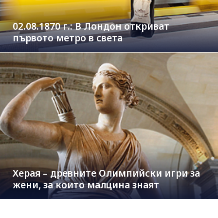
02.08.1870 г.: В Лондон откриват
първото метро в света
Херая – древните Олимпийски игри за
жени, за които малцина знаят