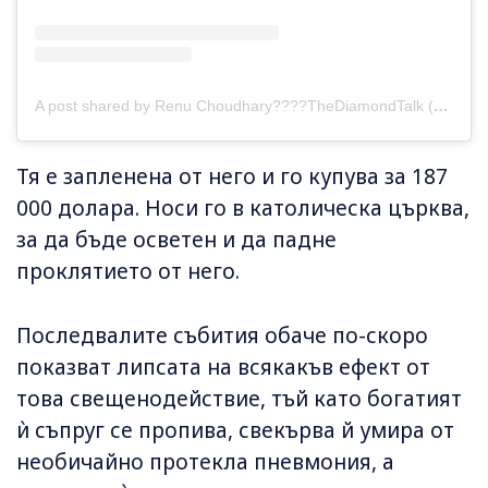
A post shared by Renu Choudhary????TheDiamondTalk (@thediamondtalk)
Тя е запленена от него и го купува за 187
000 долара. Носи го в католическа църква,
за да бъде осветен и да падне
проклятието от него.
Последвалите събития обаче по-скоро
показват липсата на всякакъв ефект от
това свещенодействие, тъй като богатият
ѝ съпруг се пропива, свекърва й умира от
необичайно протекла пневмония, а