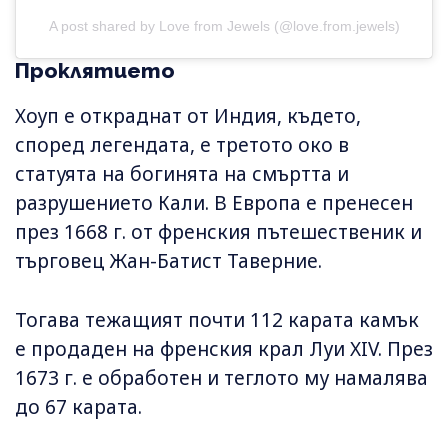
A post shared by Love from Jewels (@love.from.jewels)
Проклятието
Хоуп е откраднат от Индия, където,
според легендата, е третото око в
статуята на богинята на смъртта и
разрушението Кали. В Европа е пренесен
през 1668 г. от френския пътешественик и
търговец Жан-Батист Таверние.
Тогава тежащият почти 112 карата камък
е продаден на френския крал Луи XIV. През
1673 г. е обработен и теглото му намалява
до 67 карата.