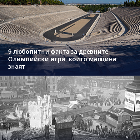
9 любопитни факта за древните
Олимпийски игри, които малцина
знаят