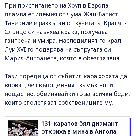
При пристигането на Хоуп в Европа
пламва епидемия от чума. Жан-Батист
Таверние е разкъсан от кучета, а Кралят-
Слънце си навяхва крака, получава
гангрена и умира. Наследилият го крал
Луи XVI го подарява на съпругата си
Мария-Антоанета, която е обезглавена.
Тази поредица от събития кара хората да
вярват, че скъпоценният камък носи
нещастие, обвинявайки го за всички беди,
които сполетяват собствениците му.
131-каратов бял диамант
откриха в мина в Ангола