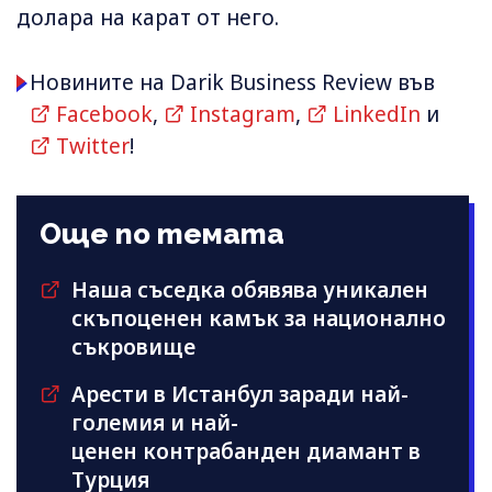
долара на карат от него.
Новините на Darik Business Review във
Facebook
,
Instagram
,
LinkedIn
и
Twitter
!
Още по темата
Наша съседка обявява уникален
скъпоценен камък за национално
съкровище
Арести в Истанбул заради най-
големия и най-
ценен контрабанден диамант в
Турция