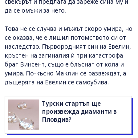
свекърът ѝ предлага да зареже сина му и
да се омъжи за него.
Това не се случва и мъжът скоро умира, но
се оказва, че е лишил потомството си от
наследство. Първородният син на Евелин,
кръстен на загиналия ѝ при катастрофа
брат Винсент, също е блъснат от кола и
умира. По-късно Маклин се развеждат, а
дъщерята на Евелин се самоубива.
Турски стартъп ще
произвежда диаманти в
Пловдив?