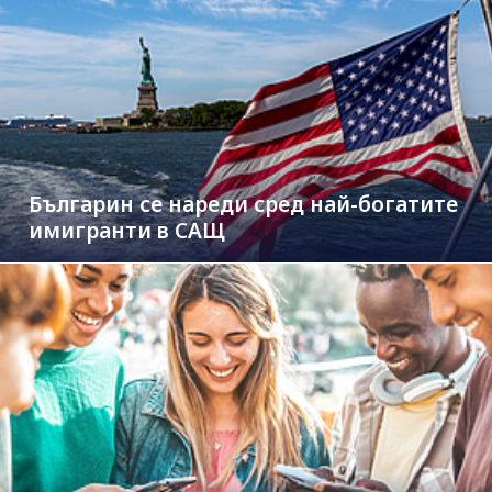
Българин се нареди сред най-богатите
имигранти в САЩ