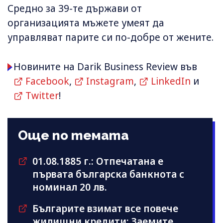
Средно за 39-те държави от
организацията мъжете умеят да
управляват парите си по-добре от жените.
Новините на Darik Business Review във
Facebook
,
Instagram
,
LinkedIn
и
Twitter
!
Още по темата
01.08.1885 г.: Отпечатана е
първата българска банкнота с
номинал 20 лв.
Българите взимат все повече
жилищни кредити: Заемите