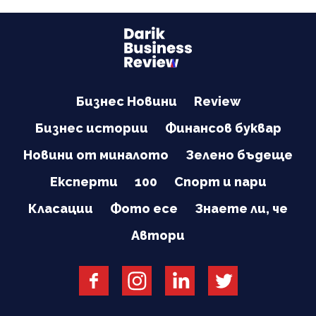
Бизнес Новини
Review
Бизнес истории
Финансов буквар
Новини от миналото
Зелено бъдеще
Експерти
100
Спорт и пари
Класации
Фото есе
Знаете ли, че
Автори