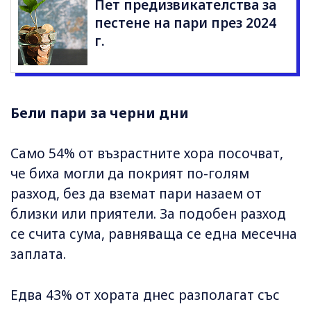
Пет предизвикателства за
пестене на пари през 2024
г.
Бели пари за черни дни
Само 54% от възрастните хора посочват,
че биха могли да покрият по-голям
разход, без да вземат пари назаем от
близки или приятели. За подобен разход
се счита сума, равняваща се една месечна
заплата.
Едва 43% от хората днес разполагат със