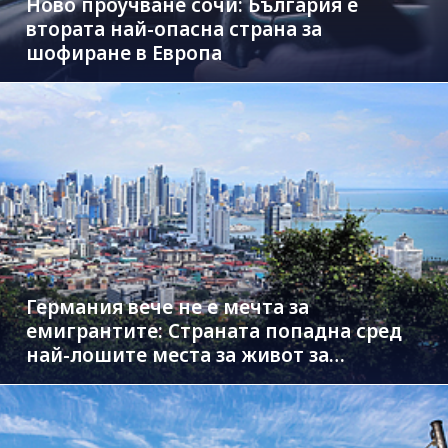
Ново проучване сочи: България е
втората най-опасна страна за
шофиране в Европа
Германия вече не е мечта за
емигрантите: Страната попадна сред
най-лошите места за живот за
чужденци