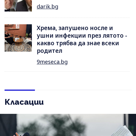
darik.bg
Хрема, запушено носле и
ушни инфекции през лятотo -
какво трябва да знае всеки
родител
9meseca.bg
Класации