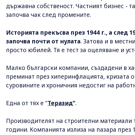
държавна собственост. Частният бизнес - та
започва чак след промените.
Историята прекъсва през 1944 г., а след 
започва почти от нулата
. Затова и в мест
просто юбилей. Тя е тест за оцеляване и ус
Малко български компании, създадени в хао
преминат през хиперинфлацията, кризата от
суровините и хроничния недостиг на работна
Една от тях е "
Теразид
"
.
Производителят на строителни материали 
години. Компанията излиза на пазара през 19