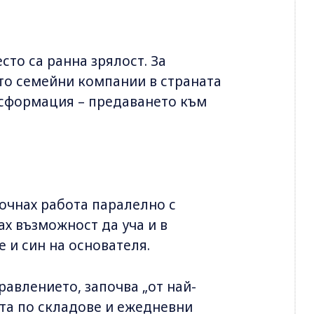
сто са ранна зрялост. За
ето семейни компании в страната
нсформация – предаването към
почнах работа паралелно с
ах възможност да уча и в
 и син на основателя.
равлението, започва „от най-
ота по складове и ежедневни