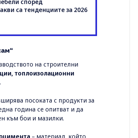
мебели според
акви са тенденциите за 2026
сам“
изводството на строителни
ации, топлоизолационни
.
ширява посоката с продукти за
дна година се опитват и да
чен към бои и мазилки.
оцимента
– материал, който