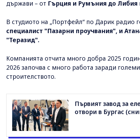
държави – от
Гърция и Румъния до Либия 
В студиото на „Портфейл“ по Дарик радио 
специалист "Пазарни проучвания", и Атан
"Теразид".
Компанията отчита много добра 2025 година
2026 започва с много работа заради големи
строителството.
Първият завод за ел
отвори в Бургас (сн