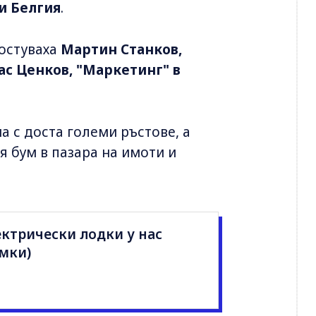
и Белгия
.
гостуваха
Мартин Станков,
ас Ценков, "Маркетинг" в
 с доста големи ръстове, а
я бум в пазара на имоти и
ектрически лодки у нас
имки)