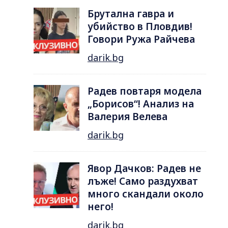
Брутална гавра и
убийство в Пловдив!
Говори Ружа Райчева
darik.bg
Радев повтаря модела
„Борисов“! Анализ на
Валерия Велева
darik.bg
Явор Дачков: Радев не
лъже! Само раздухват
много скандали около
него!
darik.bg