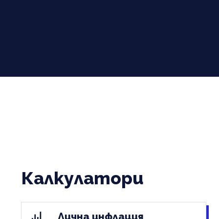
Калкулатори
Лична инфлация