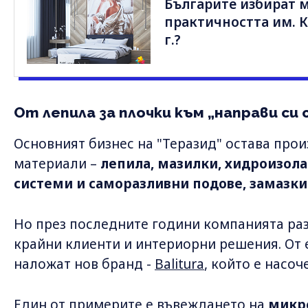
Българите избират 
практичността им. К
г.?
От лепила за плочки към „направи си 
Основният бизнес на "Теразид" остава про
материали –
лепила, мазилки, хидроизол
системи и саморазливни подове, замазки
Но през последните години компанията раз
крайни клиенти и интериорни решения. От е
наложат нов бранд -
Balitura
, който е насо
Един от примерите е
въвеждането на
микр