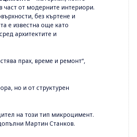
в част от модерните интериори.
върхности, без къртене и
та е известна още като
сред архитектите и
естява прах, време и ремонт“,
ора, но и от структурен
ител на този тип микроцимент.
 допълни Мартин Станков.