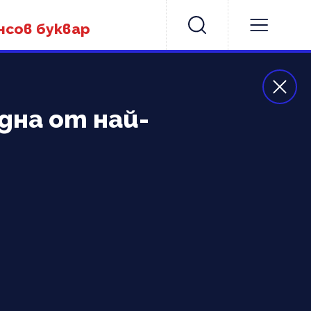
нсов буквар
дна от най-