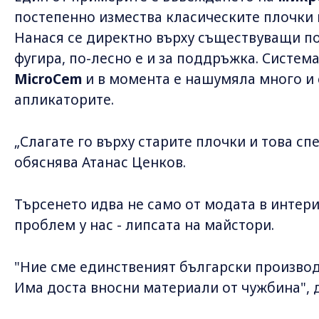
постепенно измества класическите плочки 
Нанася се директно върху съществуващи по
фугира, по-лесно е и за поддръжка. Система
MicroCem
и в момента е нашумяла много и 
апликаторите.
„Слагате го върху старите плочки и това сп
обяснява Атанас Ценков.
Търсенето идва не само от модата в интери
проблем у нас - липсата на майстори.
"Ние сме единственият български производ
Има доста вносни материали от чужбина",