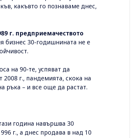
къв, какъвто го познаваме днес,
1989 г. предприемачеството
ния бизнес 30-годишнината не е
тойчивост.
са на 90-те, успяват да
 2008 г., пандемията, скока на
 ръка – и все още да растат.
тази година навършва 30
96 г., а днес продава в над 10