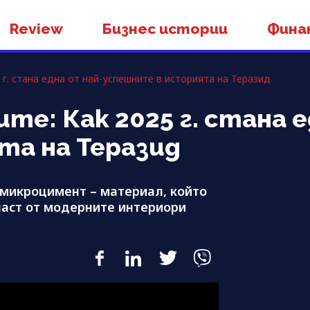
Review
Бизнес истории
Фина
 г. стана една от най-успешните в историята на Теразид
те: Как 2025 г. стана е
та на Теразид
 микроцимент – материал, който
част от модерните интериори