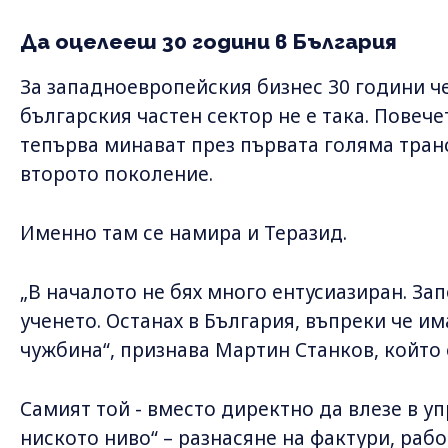
Да оцелееш 30 години в България
За западноевропейския бизнес 30 години че
българския частен сектор не е така. Повеч
тепърва минават през първата голяма тра
второто поколение.
Именно там се намира и Теразид.
„В началото не бях много ентусиазиран. За
ученето. Останах в България, въпреки че им
чужбина“, признава Мартин Станков, който е
Самият той - вместо директно да влезе в уп
ниското ниво“ – разнасяне на фактури, раб