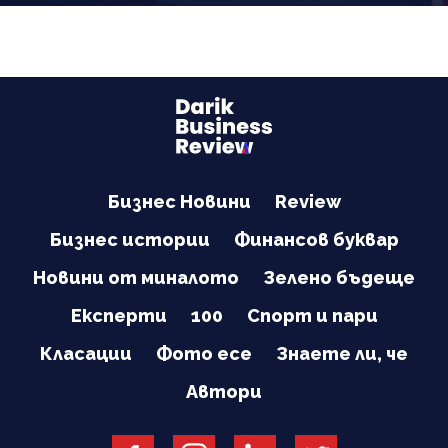
Бизнес Новини
Review
Бизнес истории
Финансов буквар
Новини от миналото
Зелено бъдеще
Експерти
100
Спорт и пари
Класации
Фото есе
Знаете ли, че
Автори