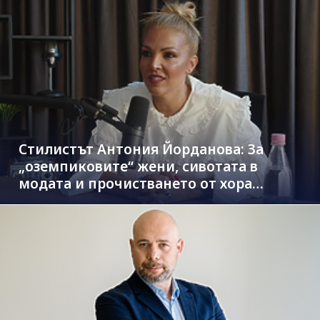
Стилистът Антония Йорданова: За
„оземпиковите“ жени, сивотата в
модата и прочистването от хора
паразити