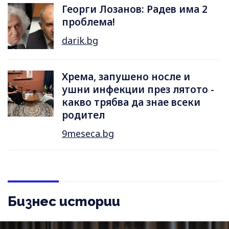
Георги Лозанов: Радев има 2
проблема!
darik.bg
Хрема, запушено носле и
ушни инфекции през лятотo -
какво трябва да знае всеки
родител
9meseca.bg
Бизнес истории