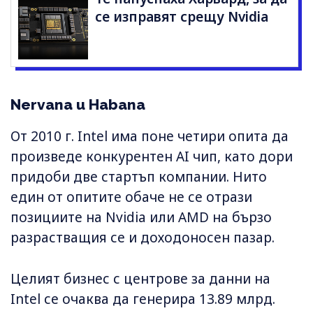
се изправят срещу Nvidia
Nervana и Habana
От 2010 г. Intel има поне четири опита да
произведе конкурентен AI чип, като дори
придоби две стартъп компании. Нито
един от опитите обаче не се отрази
позициите на Nvidia или AMD на бързо
разрастващия се и доходоносен пазар.
Целият бизнес с центрове за данни на
Intel се очаква да генерира 13.89 млрд.