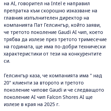
на AI, говорител на Intel е направил
препратка към скорошно изказване на
главния изпълнителен директор на
компанията Пат Гелсингър, който заяви,
че третото поколение Gaudi AI чип, което
трябва да излезе през третото тримесечие
на годината, ще има по-добри технически
характеристики от тези на конкурентите
си.
Гелсингър каза, че компанията има " над
20" клиенти за второто и третото
поколение чипове Gaudi и че следващото
поколение AI чип Falcon Shores AI ще
излезе в края на 2025 г.