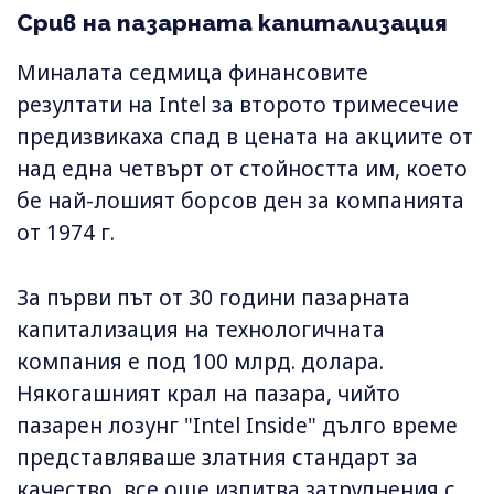
Срив на пазарната капитализация
Миналата седмица финансовите
резултати на Intel за второто тримесечие
предизвикаха спад в цената на акциите от
над една четвърт от стойността им, което
бе най-лошият борсов ден за компанията
от 1974 г.
За първи път от 30 години пазарната
капитализация на технологичната
компания е под 100 млрд. долара.
Някогашният крал на пазара, чийто
пазарен лозунг "Intel Inside" дълго време
представляваше златния стандарт за
качество, все още изпитва затруднения с