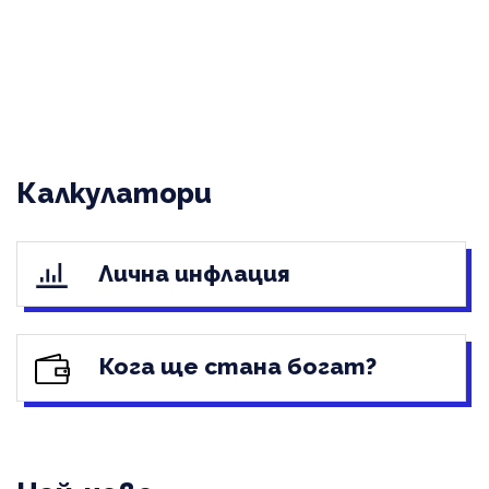
Калкулатори
Лична инфлация
Кога ще стана богат?