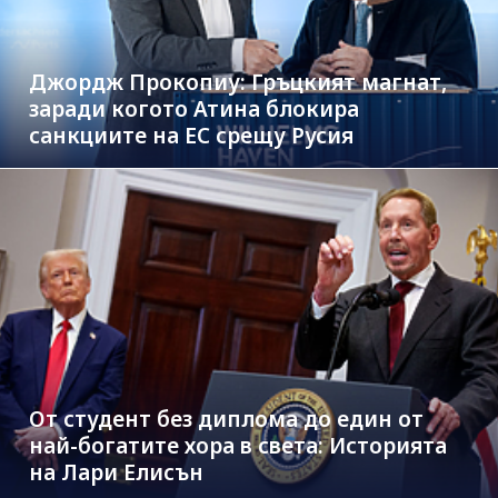
Джордж Прокопиу: Гръцкият магнат,
заради когото Атина блокира
санкциите на ЕС срещу Русия
От студент без диплома до един от
най-богатите хора в света: Историята
на Лари Елисън