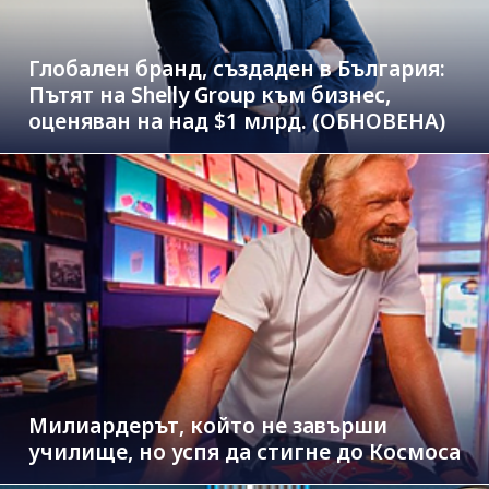
Глобален бранд, създаден в България:
Пътят на Shelly Group към бизнес,
оценяван на над $1 млрд. (ОБНОВЕНА)
Милиардерът, който не завърши
училище, но успя да стигне до Космоса