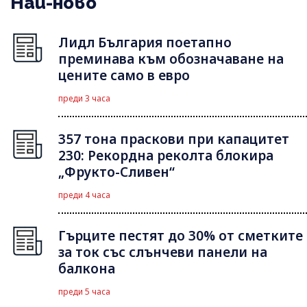
Най-ново
Лидл България поетапно
преминава към обозначаване на
цените само в евро
преди 3 часа
357 тона праскови при капацитет
230: Рекордна реколта блокира
„Фрукто-Сливен“
преди 4 часа
Гърците пестят до 30% от сметките
за ток със слънчеви панели на
балкона
преди 5 часа