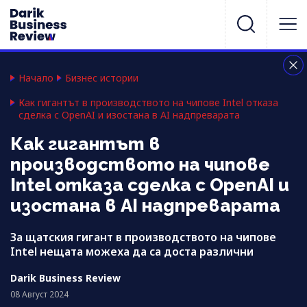
Начало
Бизнес истории
Как гигантът в производството на чипове Intel отказа
сделка с OpenAI и изостана в AI надпреварата
Как гигантът в
производството на чипове
Intel отказа сделка с OpenAI и
изостана в AI надпреварата
За щатския гигант в производството на чипове
Intel нещата можеха да са доста различни
Darik Business Review
08 Август 2024