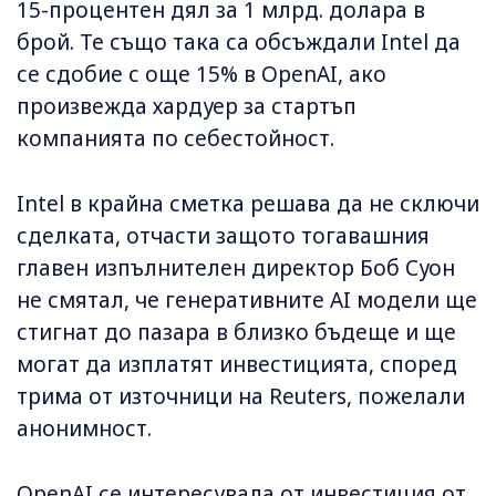
15-процентен дял за 1 млрд. долара в
брой. Те също така са обсъждали Intel да
се сдобие с още 15% в OpenAI, ако
произвежда хардуер за стартъп
компанията по себестойност.
Intel в крайна сметка решава да не сключи
сделката, отчасти защото тогавашния
главен изпълнителен директор Боб Суон
не смятал, че генеративните AI модели ще
стигнат до пазара в близко бъдеще и ще
могат да изплатят инвестицията, според
трима от източници на Reuters, пожелали
анонимност.
OpenAI се интересувала от инвестиция от