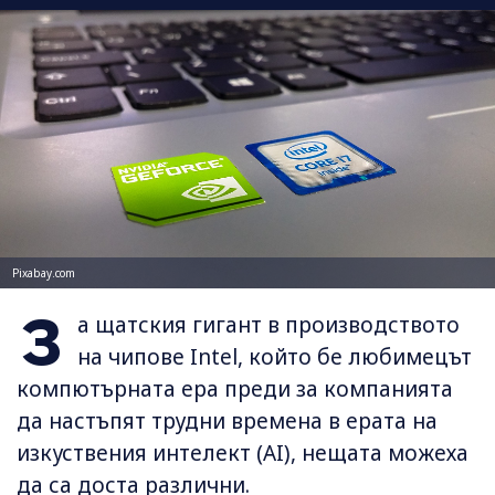
Pixabay.com
З
а щатския гигант в производството
на чипове Intel, който бе любимецът
компютърната ера преди за компанията
да настъпят трудни времена в ерата на
изкуствения интелект (AI), нещата можеха
да са доста различни.