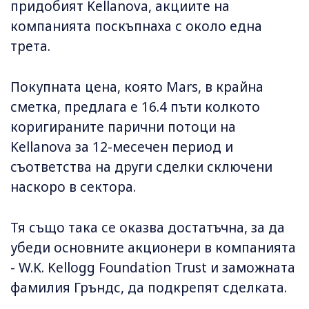
придобият Kellanova, акциите на
компанията поскъпнаха с около една
трета.
Покупната цена, която Mars, в крайна
сметка, предлага е 16.4 пъти колкото
коригираните парични потоци на
Kellanova за 12-месечен период и
съответства на други сделки сключени
наскоро в сектора.
Тя също така се оказва достатъчна, за да
убеди основните акционери в компанията
- W.K. Kellogg Foundation Trust и заможната
фамилия Гръндс, да подкрепят сделката.