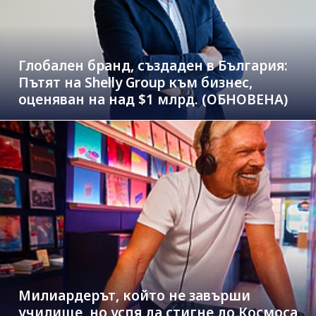
Глобален бранд, създаден в България:
Пътят на Shelly Group към бизнес,
оценяван на над $1 млрд. (ОБНОВЕНА)
Милиардерът, който не завърши
училище, но успя да стигне до Космоса