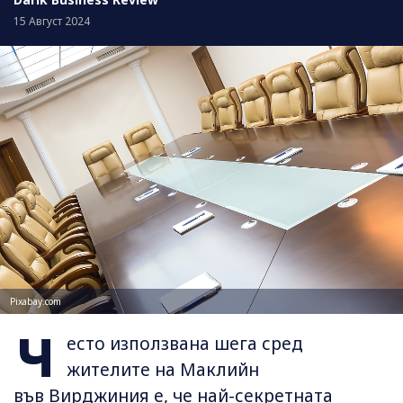
15 Август 2024
Pixabay.com
Ч
есто използвана шега сред
жителите на Маклийн
във Вирджиния е, че най-секретната