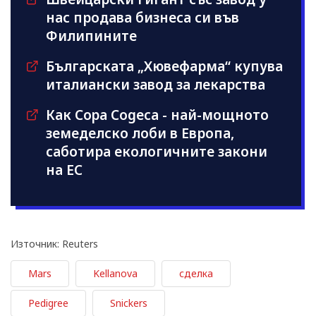
нас продава бизнеса си във
Филипините
Българската „Хювефарма“ купува
италиански завод за лекарства
Как Copa Cogeca - най-мощното
земеделско лоби в Европа,
саботира екологичните закони
на ЕС
Източник: Reuters
Mars
Kellanova
сделка
Pedigree
Snickers