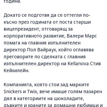
година.
Докато се подготвя да се оттегли по-
късно през годината от поста старши
вицепрезидент, отговарящ за
корпоративното развитие, Валери Марс
помага на главния изпълнителен
директор Пол Вайраух, който оглавява
преговорите по сделката с главния
изпълнителен директор на Kellanova Стив
Кейхилейн.
Компанията, която стои зад марките
Snickers и Twix, вече имаше голям пазарен
дял в категориите на шоколадите,
дъвките и храните за домашни любимци и