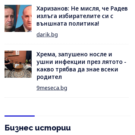
Харизанов: Не мисля, че Радев
излъга избирателите си с
външната политика!
darik.bg
Хрема, запушено носле и
ушни инфекции през лятотo -
какво трябва да знае всеки
родител
9meseca.bg
Бизнес истории