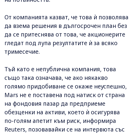
От компанията казват, че това ѝ позволява
да взема решения в дългосрочен план без
да се притеснява от това, че акционерите
гледат под лупа резултатите ѝ за всяко
тримесечие.
Тъй като е непублична компания, това
също така означава, че ако някакво
голямо придобиване се окаже неуспешно,
Mars не е поставена под натиск от страна
на фондовия пазар да предприеме
обезценки на активи, което ѝ осигурява
по-голям апетит към риск, информира
Reuters, позовавайки се на интервюта със