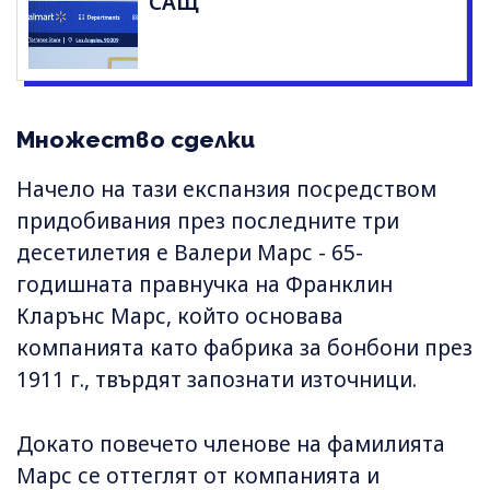
САЩ
Множество сделки
Начело на тази експанзия посредством
придобивания през последните три
десетилетия е Валери Марс - 65-
годишната правнучка на Франклин
Кларънс Марс, който основава
компанията като фабрика за бонбони през
1911 г., твърдят запознати източници.
Докато повечето членове на фамилията
Марс се оттеглят от компанията и