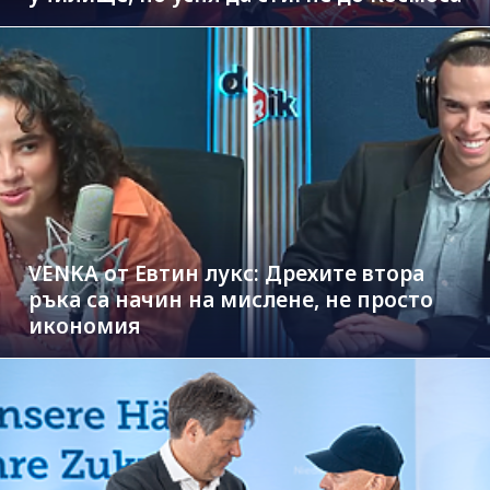
VENKA от Евтин лукс: Дрехите втора
ръка са начин на мислене, не просто
икономия