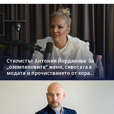
Стилистът Антония Йорданова: За
„оземпиковите“ жени, сивотата в
модата и прочистването от хора
паразити