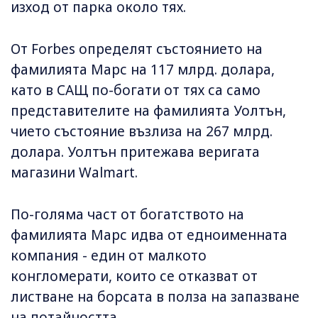
изход от парка около тях.
От Forbes определят състоянието на
фамилията Марс на 117 млрд. долара,
като в САЩ по-богати от тях са само
представителите на фамилията Уолтън,
чието състояние възлиза на 267 млрд.
долара. Уолтън притежава веригата
магазини Walmart.
По-голяма част от богатството на
фамилията Марс идва от едноименната
компания - един от малкото
конгломерати, които се отказват от
листване на борсата в полза на запазване
на потайността.