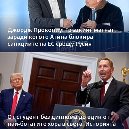
Джордж Прокопиу: Гръцкият магнат,
заради когото Атина блокира
санкциите на ЕС срещу Русия
От студент без диплома до един от
най-богатите хора в света: Историята