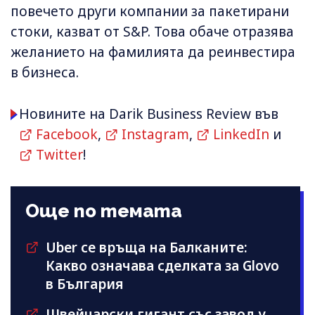
повечето други компании за пакетирани
стоки, казват от S&P. Това обаче отразява
желанието на фамилията да реинвестира
в бизнеса.
Новините на Darik Business Review във
Facebook
,
Instagram
,
LinkedIn
и
Twitter
!
Още по темата
Uber се връща на Балканите:
Какво означава сделката за Glovo
в България
Швейцарски гигант със завод у