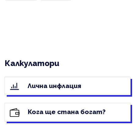
Калкулатори
Лична инфлация
Кога ще стана богат?