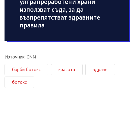
ултрапреработени храни
използват съдa, за да
възпрепятстват здравните
правила
Източник: CNN
барби ботокс
красота
здраве
ботокс