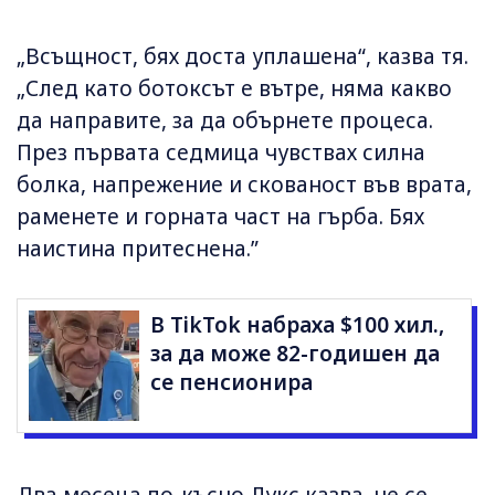
„Всъщност, бях доста уплашена“, казва тя.
„След като ботоксът е вътре, няма какво
да направите, за да обърнете процеса.
През първата седмица чувствах силна
болка, напрежение и скованост във врата,
раменете и горната част на гърба. Бях
наистина притеснена.”
В TikTok набраха $100 хил.,
за да може 82-годишен да
се пенсионира