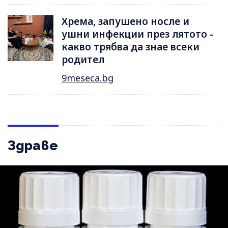
Хрема, запушено носле и
ушни инфекции през лятотo -
какво трябва да знае всеки
родител
9meseca.bg
Здраве