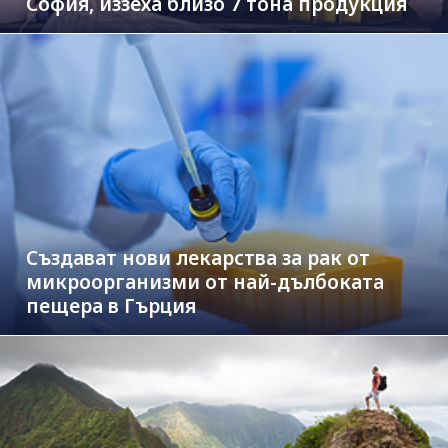
София, иззеха близо 7 тона продукция
Създават нови лекарства за рак от
микроорганизми от най-дълбоката
пещера в Гърция