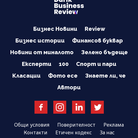
Бизнес Новини
Review
Бизнес истории
Финансов буквар
Новини от миналото
Зелено бъдеще
Експерти
100
Спорт и пари
Класации
Фото есе
Знаете ли, че
Автори
Общи условия
Поверителност
Реклама
Контакти
Етичен кодекс
За нас