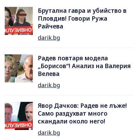
Брутална гавра и убийство в
Пловдив! Говори Ружа
Райчева
darik.bg
Радев повтаря модела
„Борисов“! Анализ на Валерия
Велева
darik.bg
Явор Дачков: Радев не лъже!
Само раздухват много
скандали около него!
darik.bg