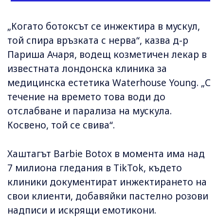
„Когато ботоксът се инжектира в мускул,
той спира връзката с нерва“, казва д-р
Париша Ачаря, водещ козметичен лекар в
известната лондонска клиника за
медицинска естетика Waterhouse Young. „С
течение на времето това води до
отслабване и парализа на мускула.
Косвено, той се свива“.
Хаштагът Barbie Botox в момента има над
7 милиона гледания в TikTok, където
клиники документират инжектирането на
свои клиенти, добавяйки пастелно розови
надписи и искрящи емотикони.