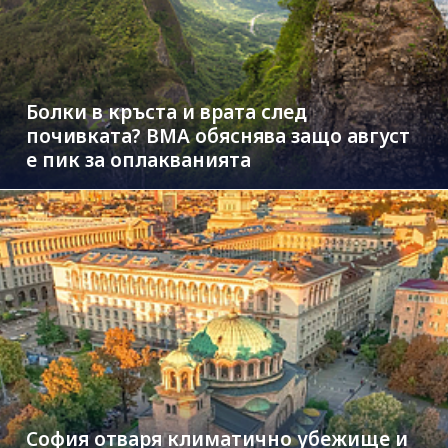
Болки в кръста и врата след
почивката? ВМА обяснява защо август
е пик за оплакванията
София отваря климатично убежище и