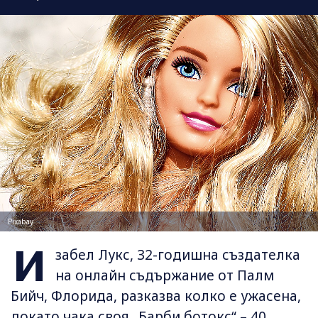
Pixabay
И
забел Лукс, 32-годишна създателка
на онлайн съдържание от Палм
Бийч, Флорида, разказва колко е ужасена,
докато чака своя „Барби ботокс“ – 40