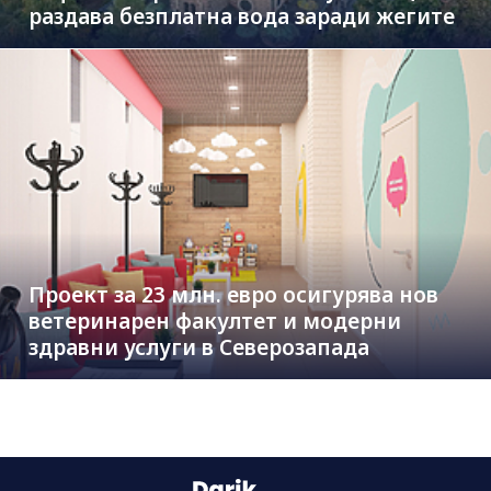
раздава безплатна вода заради жегите
Проект за 23 млн. евро осигурява нов
ветеринарен факултет и модерни
здравни услуги в Северозапада