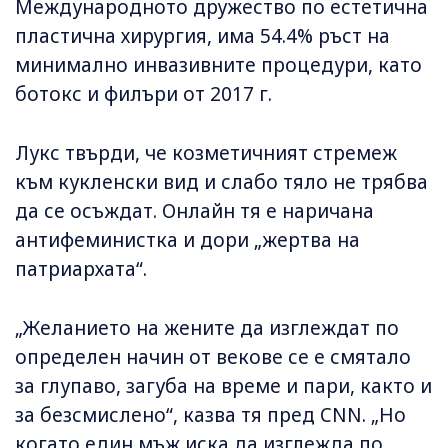
Международното дружество по естетична
пластична хирургия, има 54.4% ръст на
минимално инвазивните процедури, като
ботокс и филъри от 2017 г.
Лукс твърди, че козметичният стремеж
към кукленски вид и слабо тяло не трябва
да се осъждат. Онлайн тя е наричана
антифеминистка и дори „жертва на
патриархата“.
„Желанието на жените да изглеждат по
определен начин от векове се е смятало
за глупаво, загуба на време и пари, както и
за безсмислено“, казва тя пред CNN. „Но
когато един мъж иска да изглежда по