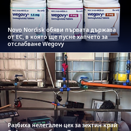
Novo Nordisk обяви първата държава
от ЕС, в която ще пусне хапчето за
отслабване Wegovy
Разбиха нелегален цех за зехтин край