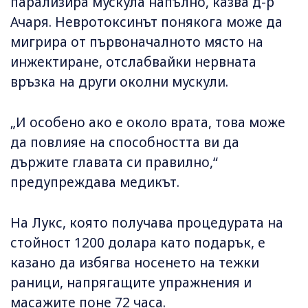
парализира мускула напълно, казва д-р
Ачаря. Невротоксинът понякога може да
мигрира от първоначалното място на
инжектиране, отслабвайки нервната
връзка на други околни мускули.
„И особено ако е около врата, това може
да повлияе на способността ви да
държите главата си правилно,“
предупреждава медикът.
На Лукс, която получава процедурата на
стойност 1200 долара като подарък, е
казано да избягва носенето на тежки
раници, напрягащите упражнения и
масажите поне 72 часа.