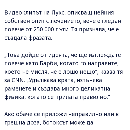
Видеоклипът на Лукс, описващ нейния
собствен опит с лечението, вече е гледан
повече от 250 000 пъти. Тя признава, че е
създала фразата.
„Това дойде от идеята, че ще изглеждате
повече като Барби, когато го направите,
което не мисля, че е лошо нещо“, казва тя
за CNN. „Удължава врата, изтънява
раменете и създава много деликатна
физика, когато се прилага правилно.“
Ако обаче се приложи неправилно или в
грешна доза, ботоксът може да