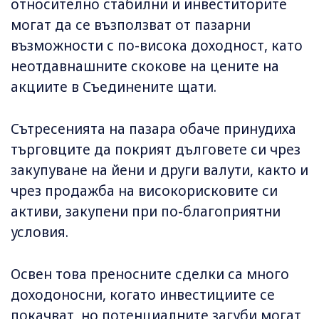
относително стабилни и инвеститорите
могат да се възползват от пазарни
възможности с по-висока доходност, като
неотдавнашните скокове на цените на
акциите в Съединените щати.
Сътресенията на пазара обаче принудиха
търговците да покрият дълговете си чрез
закупуване на йени и други валути, както и
чрез продажба на високорисковите си
активи, закупени при по-благоприятни
условия.
Освен това преносните сделки са много
доходоносни, когато инвестициите се
покачват, но потенциалните загуби могат