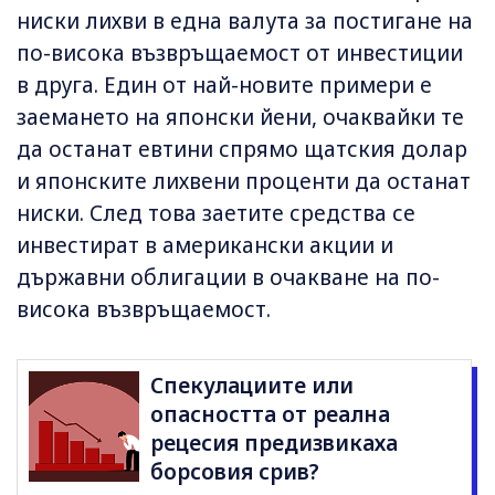
ниски лихви в една валута за постигане на
по-висока възвръщаемост от инвестиции
в друга. Един от най-новите примери е
заемането на японски йени, очаквайки те
да останат евтини спрямо щатския долар
и японските лихвени проценти да останат
ниски. След това заетите средства се
инвестират в американски акции и
държавни облигации в очакване на по-
висока възвръщаемост.
Спекулациите или
опасността от реална
рецесия предизвикаха
борсовия срив?