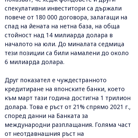
спекулативни инвеститори са държали
повече от 180 000 договора, залагащи на
спад на йената на нетна база, на обща
стойност над 14 милиарда долара в
началото на юли. До миналата седмица
тези позиции са били намалени до около
6 милиарда долара.
Друг показател е чуждестранното
кредитиране на японските банки, което
към март тази година достигна 1 трилион
долара. Това е ръст от 21% спрямо 2021 г.,
според данни на Банката за
международни разплащания. Голяма част
от неотдавнашния ръст на