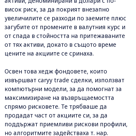
активи, деноминирани в долари с по-
висок риск, за да покрият внезапно
увеличилите се разходи по заемите плюс
загубите от промените в валутния курс и
от спада в стойността на притежаваните
от тях активи, докато в същото време
цените на акциите се сринаха.
Освен това хедж фондовете, които
извършват caryy trade сделки, използват
компютърни модели, за да помогнат за
максимизиране на възвръщаемостта
спрямо рисковете. Те трябваше да
продадат част от акциите си, за да
поддържат приемливи рискови профили,
но алгоритмите задействаха т. нар.