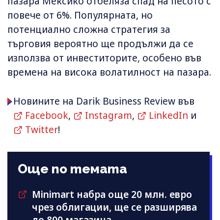
пазара Мексико отбеляза спад на песото с
повече от 6%. Популярната, но
потенциално сложна стратегия за
търговия вероятно ще продължи да се
използва от инвеститорите, особено във
времена на висока волатилност на пазара.
Новините на Darik Business Review във
Facebook
,
Instagram
,
LinkedIn
и
Twitter
!
Още по темата
Minimart набра още 20 млн. евро
чрез облигации, ще се разширява
до 800 магазина