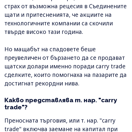
страх от възможна рецесия в Съединените
щати и притесненията, че акциите на
технологичните компании са скочили
твърде високо тази година.
Но мащабът на спадовете беше
преувеличен от бързането да се продават
щатски долари именно поради carry trade
сделките, които помогнаха на пазарите да
достигнат рекордни нива.
Какво представлява т. нар. "carry
trade"?
Преносната търговия, или т. нар. "carry
trade" включва заемане на капитал при