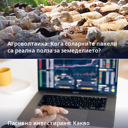
Агроволтаика: Кога соларните панели
са реална полза за земеделието?
Пасивно инвестиране: Какво