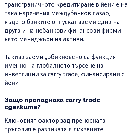
трансграничното кредитиране в йени е на
така наречения междубанков пазар,
където банките отпускат заеми една на
друга и на небанкови финансови фирми
като мениджъри на активи.
Такива заеми „обикновено са функция
именно на глобалното търсене на
инвестиции за carry trade, финансирани с
йени.
Защо пропаднаха carry trade
сделките?
Ключовият фактор зад преносната
тръговия е разликата в лихвените