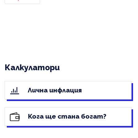
Калкулатори
Лична инфлация
Кога ще стана богат?