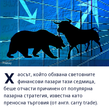
Pixabay
Х
аосът, който обхвана световните
финансови пазари тази седмица,
беше отчасти причинен от популярна
пазарна стратегия, известна като
преносна търговия (от англ. carry trade).