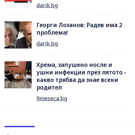
darik.bg
Георги Лозанов: Радев има 2
проблема!
darik.bg
Хрема, запушено носле и
ушни инфекции през лятотo -
какво трябва да знае всеки
родител
9meseca.bg