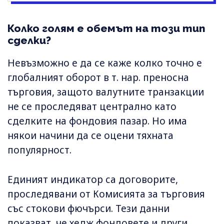
Колко голям е обемът на този тип
сделки?
Невъзможно е да се каже колко точно е
глобалният оборот в т. нар. преносна
търговия, защото валутните транзакции
не се проследяват централно като
сделките на фондовия пазар. Но има
някои начини да се оцени тяхната
популярност.
Единият индикатор са договорите,
проследявани от Комисията за търговия
със стокови фючърси. Тези данни
показват, че хедж фондовете и други