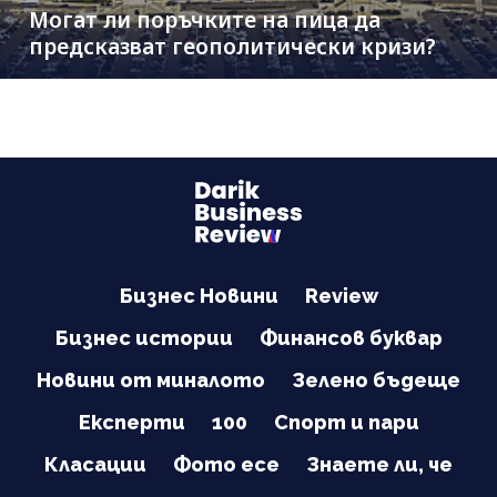
Могат ли поръчките на пица да
предсказват геополитически кризи?
Бизнес Новини
Review
Бизнес истории
Финансов буквар
Новини от миналото
Зелено бъдеще
Експерти
100
Спорт и пари
Класации
Фото есе
Знаете ли, че