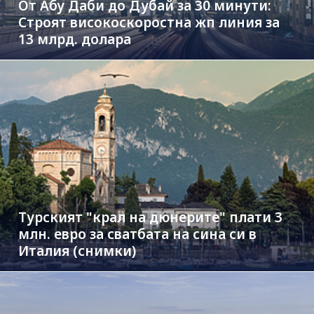
От Абу Даби до Дубай за 30 минути:
Строят високоскоростна жп линия за
13 млрд. долара
Турският "крал на дюнерите" плати 3
млн. евро за сватбата на сина си в
Италия (снимки)