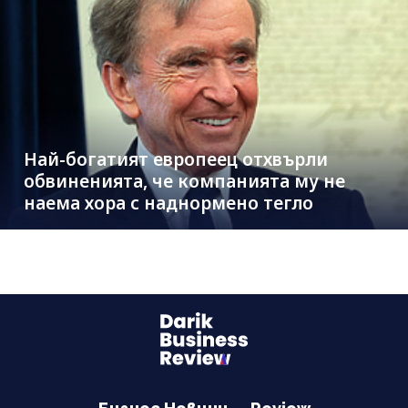
Най-богатият европеец отхвърли
обвиненията, че компанията му не
наема хора с наднормено тегло