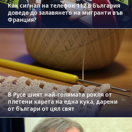
Как сигнал на телефон 112 в България
доведе до залавянето на мигранти във
Франция?
В Русе шият най-голямата рокля от
плетени карета на една кука, дарени
от българи от цял свят