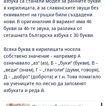
азбука са станали модел за ранните букви
в кирилицата, а за славянските звуци без
еквивалент на гръцки били създадени
нови. В оригиналния й вариант има 46
букви за 46-те звука, за разлика от
сегашната българска азбука с 30 букви.
Всяка буква в кирилицата носела
собствено значение - например А
означавало „аз“ (аз), Б – „буки“ (букви), В –
„веди“ (знам), Г – „глаголи“ (думи, говоря),
Д – „добро“ (доброта) и т.н. Това помагало
на учениците по-лесно да запомнят
азбуката и реда й.