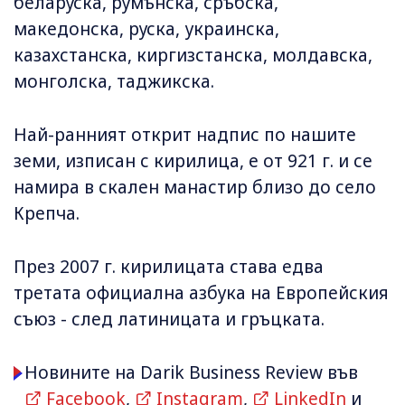
беларуска, румънска, сръбска,
македонска, руска, украинска,
казахстанска, киргизстанска, молдавска,
монголска, таджикска.
Най-ранният открит надпис по нашите
земи, изписан с кирилица, е от 921 г. и се
намира в скален манастир близо до село
Крепча.
През 2007 г. кирилицата става едва
третата официална азбука на Европейския
съюз - след латиницата и гръцката.
Новините на Darik Business Review във
Facebook
,
Instagram
,
LinkedIn
и