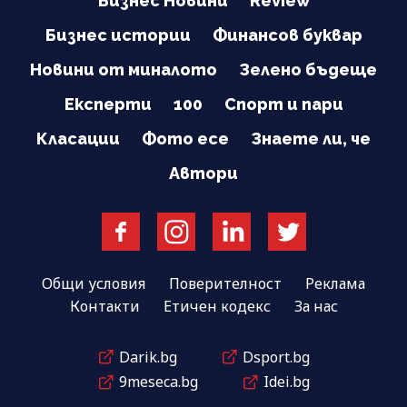
Бизнес Новини
Review
Бизнес истории
Финансов буквар
Новини от миналото
Зелено бъдеще
Експерти
100
Спорт и пари
Класации
Фото есе
Знаете ли, че
Автори
Общи условия
Поверителност
Реклама
Контакти
Етичен кодекс
За нас
Darik.bg
Dsport.bg
9meseca.bg
Idei.bg