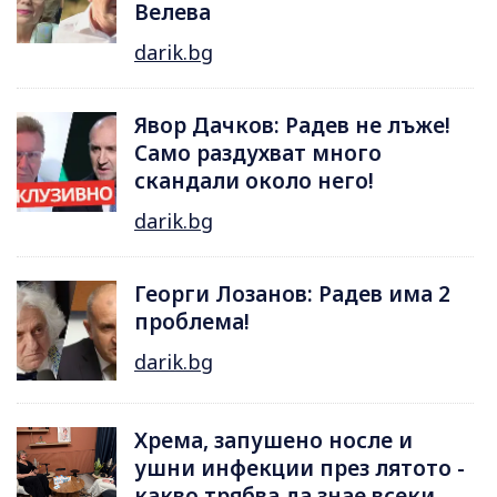
Велева
darik.bg
Явор Дачков: Радев не лъже!
Само раздухват много
скандали около него!
darik.bg
Георги Лозанов: Радев има 2
проблема!
darik.bg
Хрема, запушено носле и
ушни инфекции през лятотo -
какво трябва да знае всеки