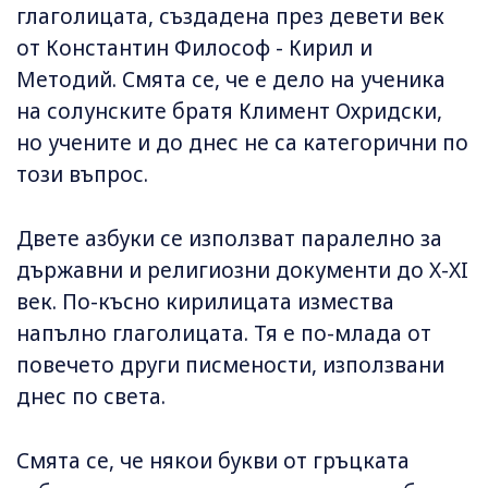
глаголицата, създадена през девети век
от Константин Философ - Кирил и
Методий. Смята се, че е дело на ученика
на солунските братя Климент Охридски,
но учените и до днес не са категорични по
този въпрос.
Двете азбуки се използват паралелно за
държавни и религиозни документи до X-XI
век. По-късно кирилицата измества
напълно глаголицата. Тя е по-млада от
повечето други писмености, използвани
днес по света.
Смята се, че някои букви от гръцката