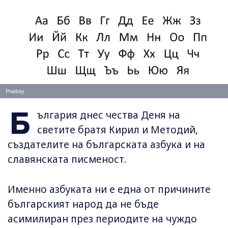
Pixabay
Б
ългария днес чества Деня на
светите братя Кирил и Методий,
създателите на българската азбука и на
славянската писменост.
Именно азбуката ни е една от причините
българският народ да не бъде
асимилиран през периодите на чуждо