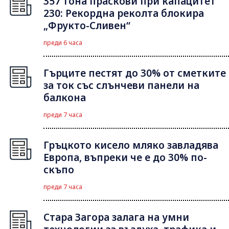
357 тона праскови при капацитет
230: Рекордна реколта блокира
„Фрукто-Сливен“
преди 6 часа
Гърците пестят до 30% от сметките
за ток със слънчеви панели на
балкона
преди 7 часа
Гръцкото кисело мляко завладява
Европа, въпреки че е до 30% по-
скъпо
преди 7 часа
Стара Загора залага на умни