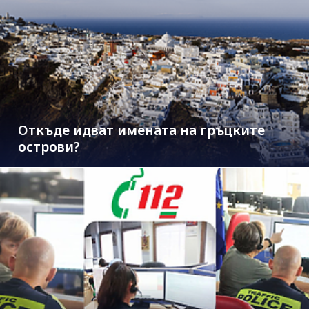
Откъде идват имената на гръцките
острови?