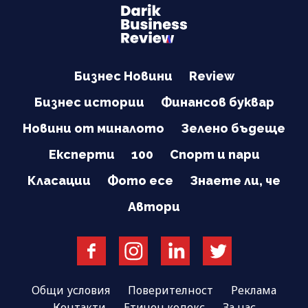
Бизнес Новини
Review
Бизнес истории
Финансов буквар
Новини от миналото
Зелено бъдеще
Експерти
100
Спорт и пари
Класации
Фото есе
Знаете ли, че
Автори
Общи условия
Поверителност
Реклама
Контакти
Етичен кодекс
За нас