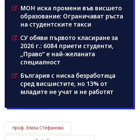
МОН иска промени във висшето
образование: Ограничават ръста
на студентските такси
СУ обяви първото класиране за
2026 г.: 6084 приети студенти,
„Право“ е най-желаната
специалност
България с ниска безработица
сред висшистите, но 13% от
младите не учат и не работят
проф. Елиза Стефанова