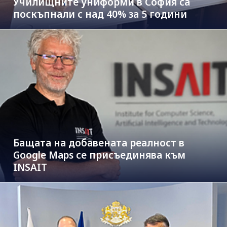
Училищните униформи в София са
поскъпнали с над 40% за 5 години
Бащата на добавената реалност в
Google Maps се присъединява към
INSAIT