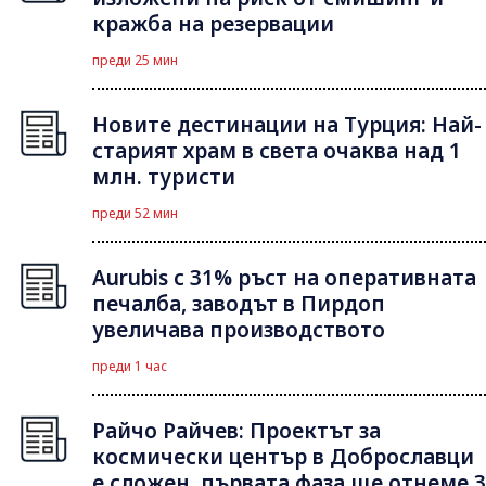
кражба на резервации
преди 25 мин
Новите дестинации на Турция: Най-
старият храм в света очаква над 1
млн. туристи
преди 52 мин
Aurubis с 31% ръст на оперативната
печалба, заводът в Пирдоп
увеличава производството
преди 1 час
Райчо Райчев: Проектът за
космически център в Доброславци
е сложен, първата фаза ще отнеме 3