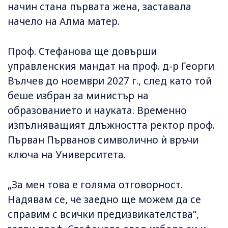
начин стана първата жена, заставала
начело на Алма матер.
Проф. Стефанова ще довърши
управленския мандат на проф. д-р Георги
Вълчев до ноември 2027 г., след като той
беше избран за министър на
образованието и науката. Временно
изпълняващият длъжността ректор проф.
Първан Първанов символично ѝ връчи
ключа на Университета.
„За мен това е голяма отговорност.
Надявам се, че заедно ще можем да се
справим с всички предизвикателства“,