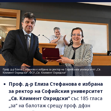
Проф. д-р Елиза Стефанова е избрана за ректор на Софийския университет „Св.
Климент Охридски“; ©СУ „Св. Климент Охридски“
Проф. д-р Елиза Стефанова е избрана
за ректор на Софийския университет
„Св. Климент Охридски“
със 185 гласа
„за“ на балотаж срещу проф. дфзн