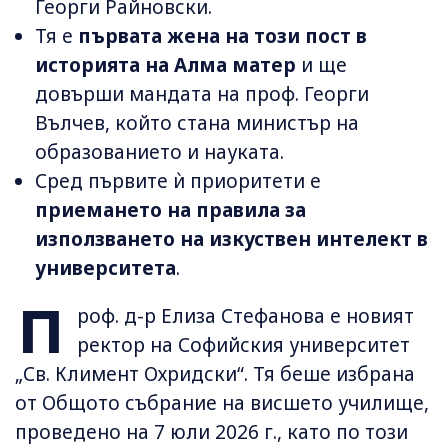
Георги Райновски.
Тя е
първата жена на този пост в
историята на Алма матер
и ще
довърши мандата на проф. Георги
Вълчев, който стана министър на
образованието и науката.
Сред първите ѝ приоритети е
приемането на правила за
използването на изкуствен интелект в
университета
.
П
роф. д-р Елиза Стефанова е новият
ректор на Софийския университет
„Св. Климент Охридски“. Тя беше избрана
от Общото събрание на висшето училище,
проведено на 7 юли 2026 г., като по този