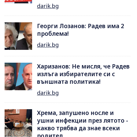
darik.bg
Георги Лозанов: Радев има 2
проблема!
darik.bg
Харизанов: Не мисля, че Радев
излъга избирателите си с
външната политика!
darik.bg
Хрема, запушено носле и
ушни инфекции през лятотo -
какво трябва да знае всеки
родител