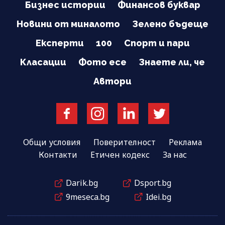
Бизнес истории
Финансов буквар
Новини от миналото
Зелено бъдеще
Експерти
100
Спорт и пари
Класации
Фото есе
Знаете ли, че
Автори
Общи условия
Поверителност
Реклама
Контакти
Етичен кодекс
За нас
Darik.bg
Dsport.bg
9meseca.bg
Idei.bg