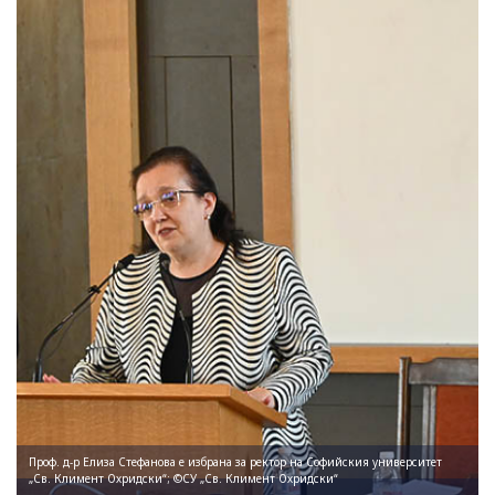
Проф. д-р Елиза Стефанова е избрана за ректор на Софийския университет
„Св. Климент Охридски“; ©СУ „Св. Климент Охридски“