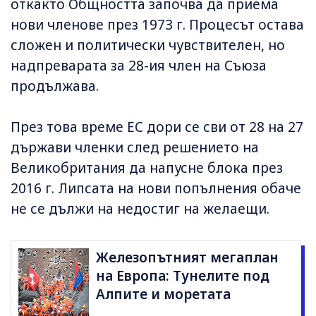
откакто Общността започва да приема
нови членове през 1973 г. Процесът остава
сложен и политически чувствителен, но
надпреварата за 28-ия член на Съюза
продължава.
През това време ЕС дори се сви от 28 на 27
държави членки след решението на
Великобритания да напусне блока през
2016 г. Липсата на нови попълнения обаче
не се дължи на недостиг на желаещи.
Железопътният мегаплан
на Европа: Тунелите под
Алпите и моретата