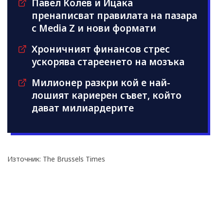
Павел Колев и Ицака
пренаписват правилата на пазара
с Media Z и нови формати
Хроничният финансов стрес
ускорява стареенето на мозъка
Милионер разкри кой е най-
лошият кариерен съвет, който
дават милиардерите
Източник: The Brussels Times