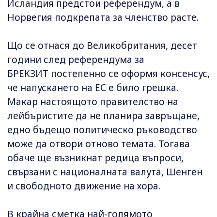
Исландия предстои референдум, а в
Норвегия подкрепата за членство расте.
Що се отнася до Великобритания, десет
години след референдума за
БРЕКЗИТ постепенно се оформя консенсус,
че напускането на ЕС е било грешка.
Макар настоящото правителство на
лейбъристите да не планира завръщане,
едно бъдещо политическо ръководство
може да отвори отново темата. Тогава
обаче ще възникнат редица въпроси,
свързани с националната валута, Шенген
и свободното движение на хора.
В крайна сметка най-голямото