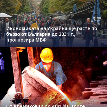
Икономиката на Украйна ще расте по-
бързо от България до 2031 г.,
прогнозира МВФ
От Кремиковци до Aurubis: Трите