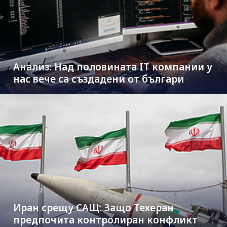
Анализ: Над половината IT компании у
нас вече са създадени от българи
Иран срещу САЩ: Защо Техеран
предпочита контролиран конфликт