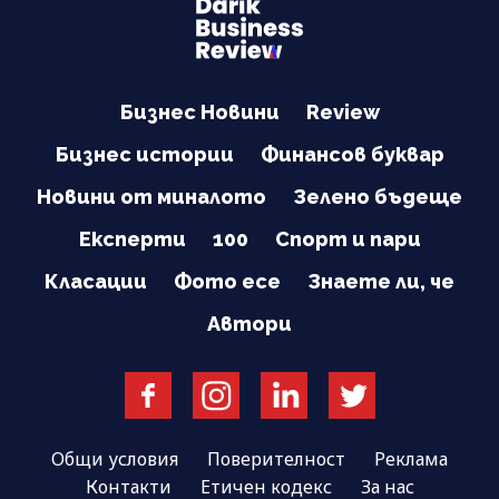
Бизнес Новини
Review
Бизнес истории
Финансов буквар
Новини от миналото
Зелено бъдеще
Експерти
100
Спорт и пари
Класации
Фото есе
Знаете ли, че
Автори
Общи условия
Поверителност
Реклама
Контакти
Етичен кодекс
За нас