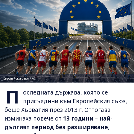
Европейски съюз / AI
П
оследната държава, която се
присъедини към Европейския съюз,
беше Хърватия през 2013 г. Оттогава
изминаха повече от
13 години – най-
дългият период без разширяване
,