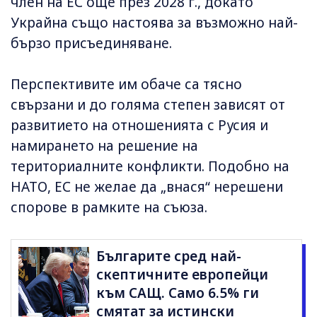
член на ЕС още през 2028 г., докато
Украйна също настоява за възможно най-
бързо присъединяване.
Перспективите им обаче са тясно
свързани и до голяма степен зависят от
развитието на отношенията с Русия и
намирането на решение на
териториалните конфликти. Подобно на
НАТО, ЕС не желае да „внася“ нерешени
спорове в рамките на съюза.
Българите сред най-
скептичните европейци
към САЩ. Само 6.5% ги
смятат за истински