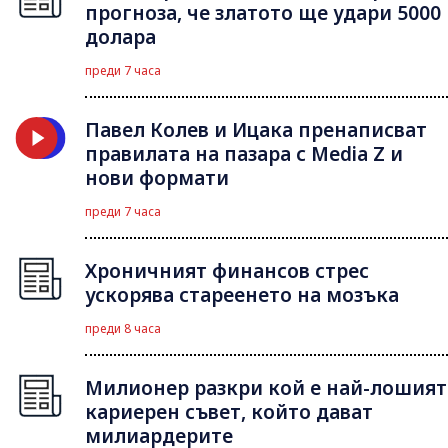
прогноза, че златото ще удари 5000
долара
преди 7 часа
Павел Колев и Ицака пренаписват
правилата на пазара с Media Z и
нови формати
преди 7 часа
Хроничният финансов стрес
ускорява стареенето на мозъка
преди 8 часа
Милионер разкри кой е най-лошият
кариерен съвет, който дават
милиардерите