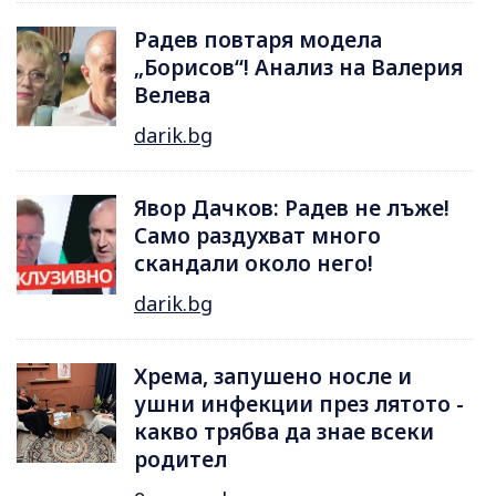
Радев повтаря модела
„Борисов“! Анализ на Валерия
Велева
darik.bg
Явор Дачков: Радев не лъже!
Само раздухват много
скандали около него!
darik.bg
Хрема, запушено носле и
ушни инфекции през лятотo -
какво трябва да знае всеки
родител