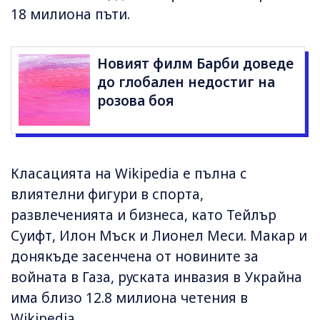
18 милиона пъти.
Новият филм Барби доведе
до глобален недостиг на
розова боя
Класацията на Wikipedia е пълна с
влиятелни фигури в спорта,
развлеченията и бизнеса, като Тейлър
Суифт, Илон Мъск и Лионел Меси. Макар и
донякъде засенчена от новините за
войната в Газа, руската инвазия в Украйна
има близо 12.8 милиона четения в
Wikipedia.