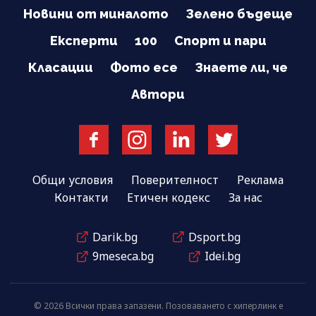
Новини от миналото
Зелено бъдеще
Експерти
100
Спорт и пари
Класации
Фото есе
Знаете ли, че
Автори
Общи условия
Поверителност
Реклама
Контакти
Етичен кодекс
За нас
Darik.bg
Dsport.bg
9meseca.bg
Idei.bg
© 2026 Всички права запазени. Позоваването с хиперлинк е