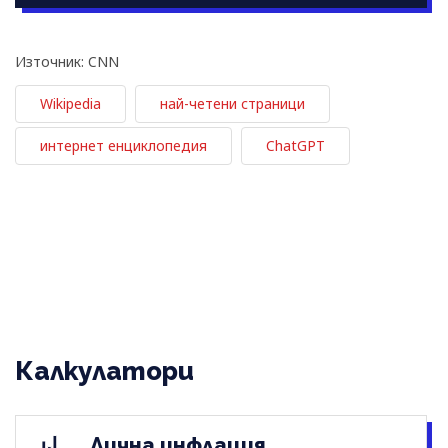
Източник: CNN
Wikipedia
най-четени страници
интернет енциклопедия
ChatGPT
Калкулатори
Лична инфлация