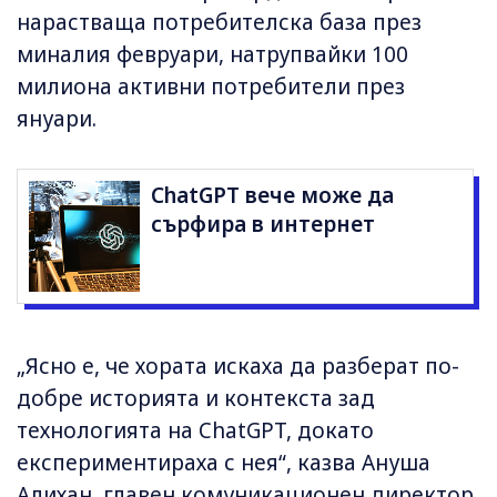
нарастваща потребителска база през
миналия февруари, натрупвайки 100
милиона активни потребители през
януари.
ChatGPT вече може да
сърфира в интернет
„Ясно е, че хората искаха да разберат по-
добре историята и контекста зад
технологията на ChatGPT, докато
експериментираха с нея“, казва Ануша
Алихан, главен комуникационен директор