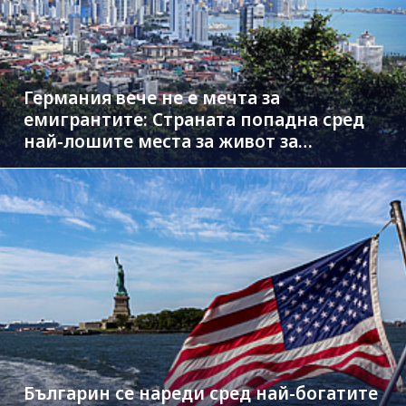
Германия вече не е мечта за
емигрантите: Страната попадна сред
най-лошите места за живот за
чужденци
Българин се нареди сред най-богатите