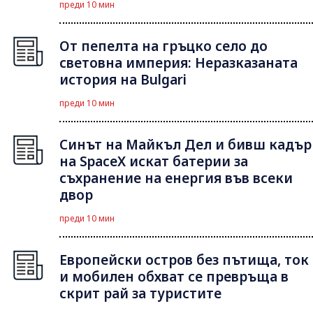
преди 10 мин
От пепелта на гръцко село до
световна империя: Неразказаната
история на Bulgari
преди 10 мин
Синът на Майкъл Дeл и бивш кадър
на SpaceX искат батерии за
съхранение на енергия във всеки
двор
преди 10 мин
Европейски остров без пътища, ток
и мобилен обхват се превръща в
скрит рай за туристите