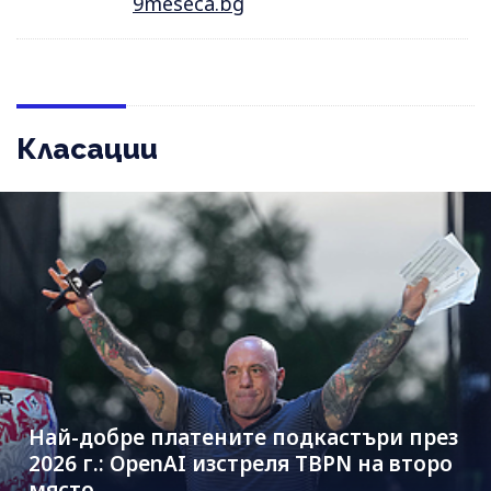
9meseca.bg
Класации
Най-добре платените подкастъри през
2026 г.: OpenAI изстреля TBPN на второ
място