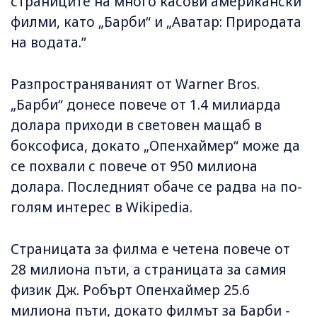
страниците на много касови американски
филми, като „Барби“ и „Аватар: Природата
на водата.”
Разпространяваният от Warner Bros.
„Барби“ донесе повече от 1.4 милиарда
долара приходи в световен мащаб в
боксофиса, докато „Опенхаймер“ може да
се похвали с повече от 950 милиона
долара. Последният обаче се радва на по-
голям интерес в Wikipedia.
Страницата за филма е четена повече от
28 милиона пъти, а страницата за самия
физик Дж. Робърт Опенхаймер 25.6
милиона пъти, докато филмът за Барби -