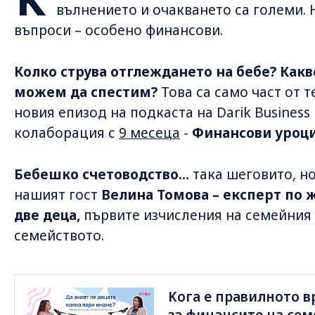
К
вълнението и очакването са големи. 
въпроси – особено финансови.
Колко струва отглеждането на бебе? Какв
можем да спестим?
Това са само част от т
новия епизод на подкаста на Darik Business
колаборация с
9 месеца
-
Финансови уроци
Бебешко счетоводство...
така шеговито, н
нашият гост
Велина Томова – експерт по 
две деца,
първите изчисления на семейния 
семейството.
Kога е правилното в