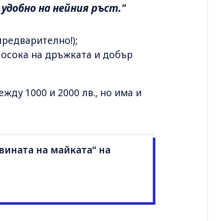
 удобно на нейния ръст."
предварително!);
посока на дръжката и добър
жду 1000 и 2000 лв., но има и
вината на майката“ на