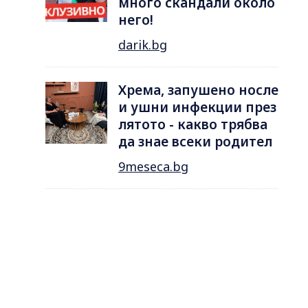
много скандали около
него!
darik.bg
Хрема, запушено носле
и ушни инфекции през
лятотo - какво трябва
да знае всеки родител
9meseca.bg