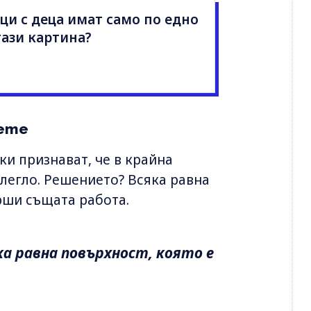
и с деца имат само по едно
тази картина?
нете
и признават, че в крайна
легло. Решението? Всяка равна
рши същата работа.
ка равна повърхност, която е