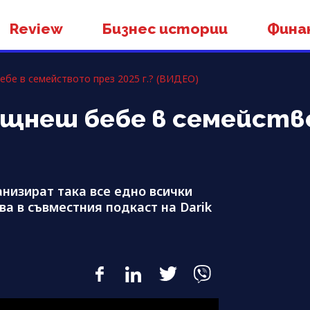
Review
Бизнес истории
Фина
бе в семейството през 2025 г.? (ВИДЕО)
ещнеш бебе в семейство
низират така все едно всички
ва в съвместния подкаст на Darik