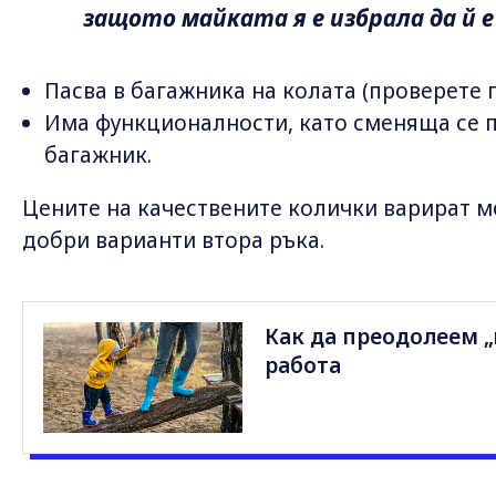
защото майката я е избрала да й е
Пасва в багажника на колата (проверете 
Има функционалности, като сменяща се 
багажник.
Цените на качествените колички варират ме
добри варианти втора ръка.
Как да преодолеем „
работа