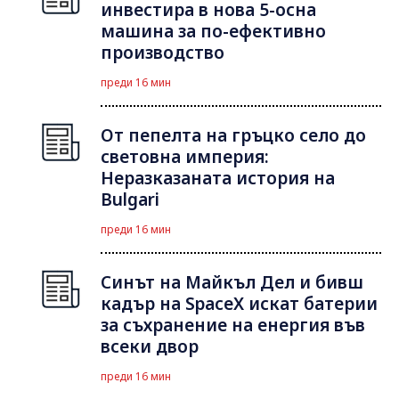
инвестира в нова 5-осна
машина за по-ефективно
производство
преди 16 мин
От пепелта на гръцко село до
световна империя:
Неразказаната история на
Bulgari
преди 16 мин
Синът на Майкъл Дeл и бивш
кадър на SpaceX искат батерии
за съхранение на енергия във
всеки двор
преди 16 мин