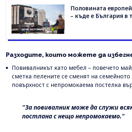
Половината европейц
– къде е България в 
Разходите, които можете да избег
Повивалникът като мебел – повечето майк
сметка пелените се сменят на семейното 
повърхност с непромокаема постелка въ
"За повивалник може да служи вся
постлана с нещо непромокаемо."