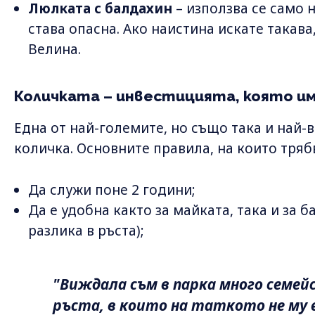
Люлката с балдахин
– използва се само 
става опасна. Ако наистина искате такава,
Велина.
Количката – инвестицията, която им
Една от най-големите, но също така и най-
количка. Основните правила, на които трябв
Да служи поне 2 години;
Да е удобна както за майката, така и за 
разлика в ръста);
"Виждала съм в парка много семейс
ръста, в които на таткото не му 