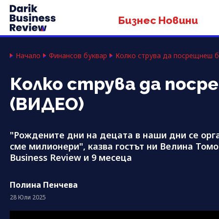
Бизнес Новини
Начало
Финансов буквар
Колко струва да посрещнеш бе
Колко струва да поср
(ВИДЕО)
"Рождените дни на децата в наши дни се орга
сме милионери", казва гостът ни Велина Томо
Business Review и 9 месеца
Полина Пенчева
28 Юли 2025