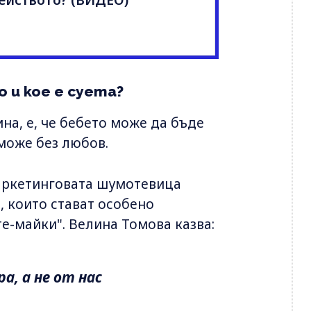
ейството? (ВИДЕО)
 и кое е суета?
на, е, че бебето може да бъде
 може без любов.
маркетинговата шумотевица
 които стават особено
те-майки". Велина Томова казва:
а, а не от нас