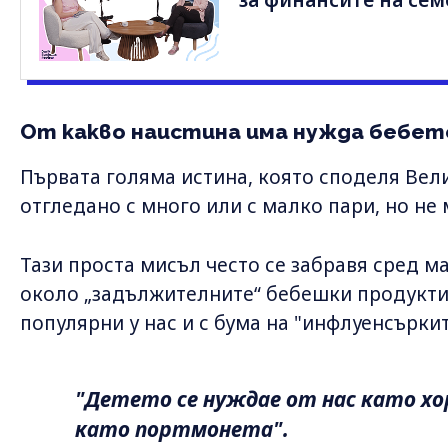
за финансите на сем
От какво наистина има нужда бебето
Първата голяма истина, която споделя Вели
отгледано с много или с малко пари, но не
Тази проста мисъл често се забравя сред 
около „задължителните“ бебешки продукти,
популярни у нас и с бума на "инфлуенсърки
"Детето се нуждае от нас като хор
като портмонета".