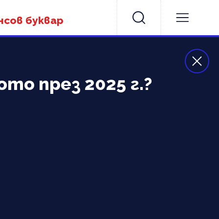
нсов буквар
то през 2025 г.?