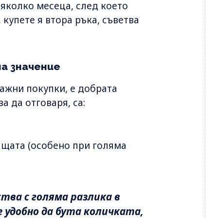
няколко месеца, след което
 купете я втора ръка, съветва
а значение
важни покупки, е добрата
а да отговаря, са:
бащата (особено при голяма
тва с голяма разлика в
е удобно да бута количката,