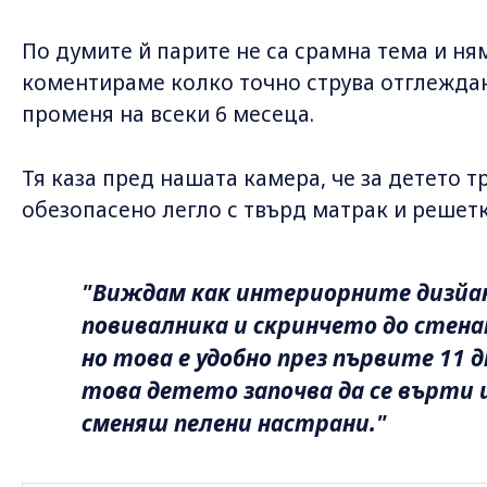
По думите й парите не са срамна тема и ня
коментираме колко точно струва отглеждан
променя на всеки 6 месеца.
Тя каза пред нашата камера, че за детето 
обезопасено легло с твърд матрак и решетка
"Виждам как интериорните дизйан
повивалника и скринчето до стенат
но това е удобно през първите 11 
това детето започва да се върти и
сменяш пелени настрани."