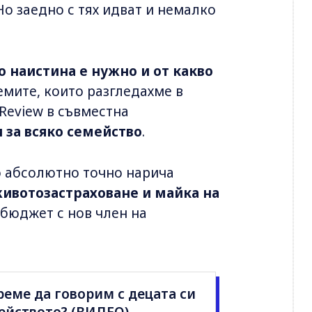
Но заедно с тях идват и немалко
о наистина е нужно и от какво
емите, които разгледахме в
 Review в съвместна
 за всяко семейство
.
о абсолютно точно нарича
животозастраховане и майка на
бюджет с нов член на
реме да говорим с децата си