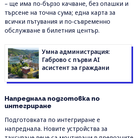
– ще има по-бързо качване, без опашки и
търсене на точна сума; една карта за
всички пътувания и по-съвременно
обслужване в билетния център.
Умна администрация:
Габрово с първи AI
асистент за граждани
Напреднала подготовка по
интегриране
Подготовката по интегриране е
напреднала. Новите устройства за
таксуване вече са монтирани в превозните