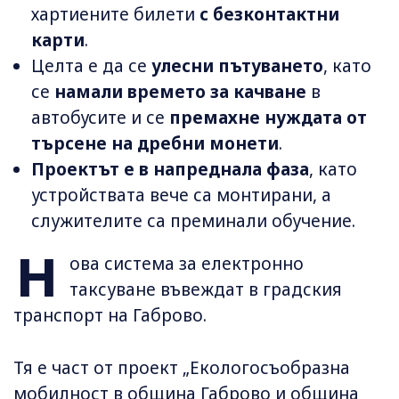
хартиените билети
с безконтактни
карти
.
Целта е да се
улесни пътуването
, като
се
намали времето за качване
в
автобусите и се
премахне нуждата от
търсене на дребни монети
.
Проектът е в напреднала фаза
, като
устройствата вече са монтирани, а
служителите са преминали обучение.
Н
ова система за електронно
таксуване въвеждат в градския
транспорт на Габрово.
Тя е част от проект „Екологосъобразна
мобилност в община Габрово и община