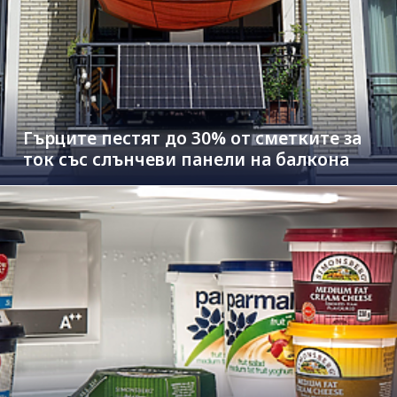
Гърците пестят до 30% от сметките за
ток със слънчеви панели на балкона