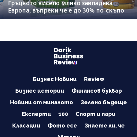
Гръцкото кисело мляко завладява
Европа, въпреки че е до 30% по-скъпо
Бизнес Новини
Review
Бизнес истории
Финансов буквар
Новини от миналото
Зелено бъдеще
Експерти
100
Спорт и пари
Класации
Фото есе
Знаете ли, че