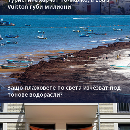
Vuitton губи милиони
Защо плажовете по света изчезват под
тонове водорасли?