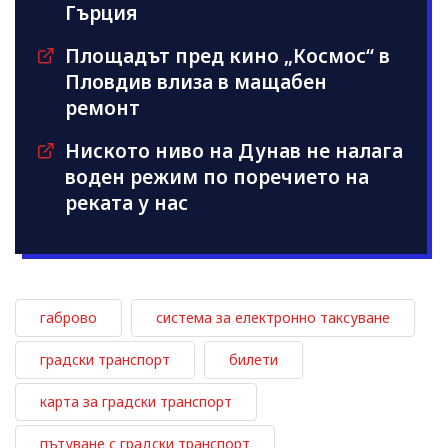
Гърция
Площадът пред кино „Космос“ в
Пловдив влиза в мащабен
ремонт
Ниското ниво на Дунав не налага
воден режим по поречието на
реката у нас
габрово
система за електронно таксуване
градски транспорт
билети
карта за градски транспорт
пътуване с градски транспорт