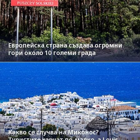
Европейска страна създава огромни
гори около 10 големи града
Какво се случва на Миконос?
Туристите харчат по-малко, а Louis