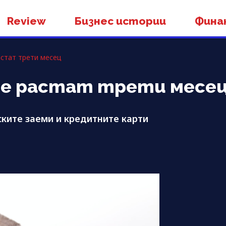
Review
Бизнес истории
Фина
астат трети месец
те растат трети месе
ките заеми и кредитните карти