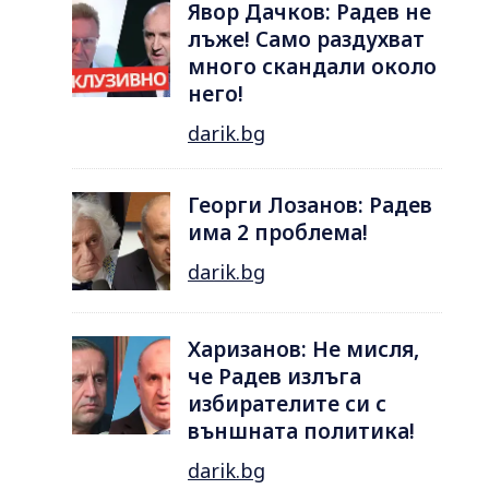
Явор Дачков: Радев не
лъже! Само раздухват
много скандали около
него!
darik.bg
Георги Лозанов: Радев
има 2 проблема!
darik.bg
Харизанов: Не мисля,
че Радев излъга
избирателите си с
външната политика!
darik.bg