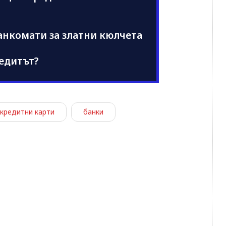
анкомати за златни кюлчета
едитът?
кредитни карти
банки