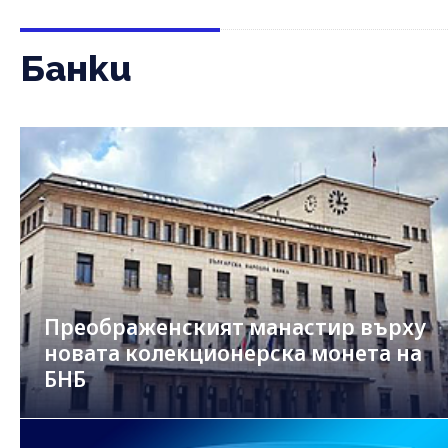
Банки
Преображенският манастир върху
новата колекционерска монета на
БНБ