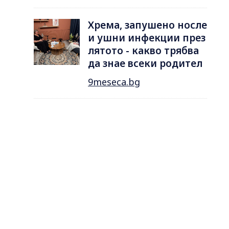
Хрема, запушено носле
и ушни инфекции през
лятотo - какво трябва
да знае всеки родител
9meseca.bg