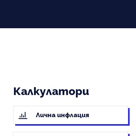
Калкулатори
Лична инфлация