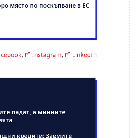
оро място по поскъпване в ЕС
acebook
,
Instagram
,
LinkedIn
иите падат, а минните
мята
ищни кредити: Заемите