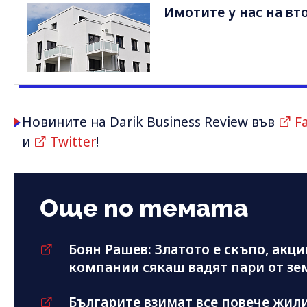
Имотите у нас на вт
Новините на Darik Business Review във
F
и
Twitter
!
Още по темата
Боян Рашев: Златото е скъпо, акц
компании сякаш вадят пари от зе
Българите взимат все повече жил