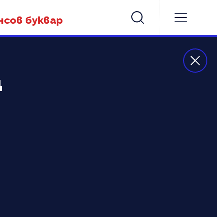
нсов буквар
ц