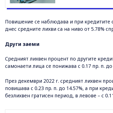
Повишение се наблюдава и при кредитите с
днес средните лихви са на ниво от 5.78% сп
Други заеми
Средният лихвен процент по другите креди
самонаети лица се понижава с 0.17 пр. п. до
През декември 2022 г. средният лихвен про
повишава с 0.23 пр. п. до 14.57%, а при кре
безлихвен гратисен период, в левове – с 0.11