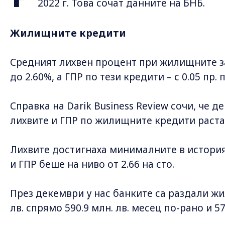
2022 г. Това сочат данните на БНБ.
Жилищните кредити
Средният лихвен процент при жилищните зае
до 2.60%, а ГПР по тези кредити – с 0.05 пр. п
Справка на Darik Business Review сочи, че д
лихвите и ГПР по жилищните кредити раста
Лихвите достигнаха минималните в история
и ГПР беше на ниво от 2.66 на сто.
През декември у нас банките са раздали жи
лв. спрямо 590.9 млн. лв. месец по-рано и 57