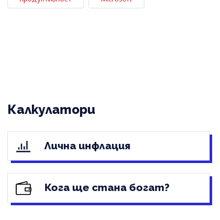
Калкулатори
Лична инфлация
Кога ще стана богат?