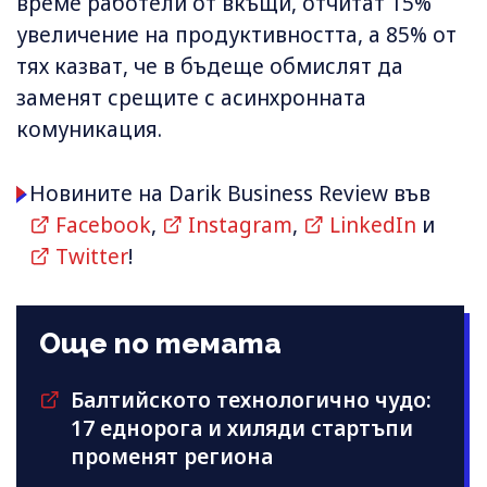
време работели от вкъщи, отчитат 15%
увеличение на продуктивността, а 85% от
тях казват, че в бъдеще обмислят да
заменят срещите с асинхронната
комуникация.
Новините на Darik Business Review във
Facebook
,
Instagram
,
LinkedIn
и
Twitter
!
Още по темата
Балтийското технологично чудо:
17 еднорога и хиляди стартъпи
променят региона