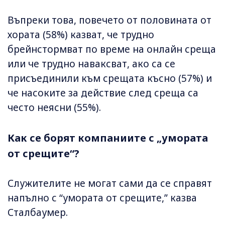
Въпреки това, повечето от половината от
хората (58%) казват, че трудно
брейнстормват по време на онлайн среща
или че трудно наваксват, ако са се
присъединили към срещата късно (57%) и
че насоките за действие след среща са
често неясни (55%).
Как се борят компаниите с „умората
от срещите“?
Служителите не могат сами да се справят
напълно с “умората от срещите,” казва
Сталбаумер.