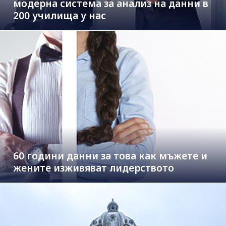
модерна система за анализ на данни в
200 училища у нас
60 години данни за това как мъжете и
жените изживяват лидерството