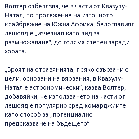
Волтер отбелязва, че в части от Квазулу-
Натал, по протежение на източното
крайбрежие на Южна Африка, белоглавият
лешояд е „изчезнал като вид за
размножаване“, до голяма степен заради
хората.
„Броят на отравянията, пряко свързани с
цели, основани на вярвания, в Квазулу-
Натал е астрономически“, казва Волтер,
добавяйки, че използването на части от
лешояд е популярно сред комарджиите
като способ за „потенциално
предсказване на бъдещето“.