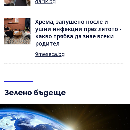
darik.bg
Хрема, запушено носле и
ушни инфекции през лятотo -
какво трябва да знае всеки
родител
9meseca.bg
Зелено бъдеще