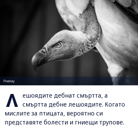
Pixabay
Л
ешоядите дебнат смъртта, а
смъртта дебне лешоядите. Когато
мислите за птицата, вероятно си
представяте болести и гниещи трупове.