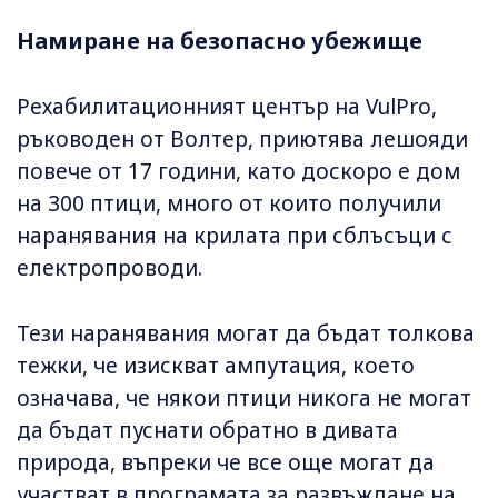
Намиране на безопасно убежище
Рехабилитационният център на VulPro,
ръководен от Волтер, приютява лешояди
повече от 17 години, като доскоро е дом
на 300 птици, много от които получили
наранявания на крилата при сблъсъци с
електропроводи.
Тези наранявания могат да бъдат толкова
тежки, че изискват ампутация, което
означава, че някои птици никога не могат
да бъдат пуснати обратно в дивата
природа, въпреки че все още могат да
участват в програмата за развъждане на