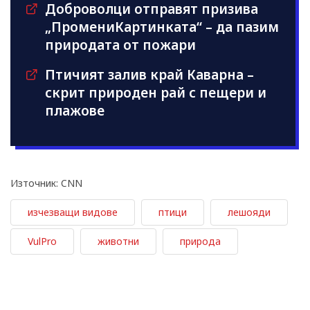
Доброволци отправят призива
„ПромениКартинката“ – да пазим
природата от пожари
Птичият залив край Каварна –
скрит природен рай с пещери и
плажове
Източник: CNN
изчезващи видове
птици
лешояди
VulPro
животни
природа