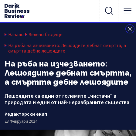
Начало
Зелено бъдеще
На ръба на изчезването: Лешоядите дебнат смъртта, а
смъртта дебне лешоядите
На ръба на изчезването:
Лешоядите дебнат смъртта,
а смъртта дебне лешоядите
Лешоядите са едни от големите „чистачи“ в
природата и едни от най-неразбраните същества
Редакторски екип
23 Февруари 2024