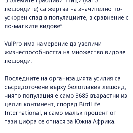
„големите грабливи птици (като
лешоядите) са жертва на значително по-
ускорен спад в популациите, в сравнение с
по-малките видове“.
VulPro има намерение да увеличи
жизнеспособността на множество видове
лешояди.
Последните на организацията усилия са
съсредоточени върху белоглавия лешояд,
чиято популация е само 3685 възрастни из
целия континент, според BirdLife
International, и само малък процент от
тази цифра се отнася за Южна Африка.