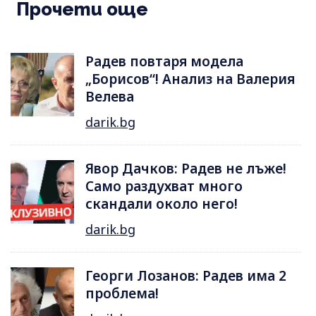
Прочети още
Радев повтаря модела
„Борисов“! Анализ на Валерия
Велева
darik.bg
Явор Дачков: Радев не лъже!
Само раздухват много
скандали около него!
darik.bg
Георги Лозанов: Радев има 2
проблема!