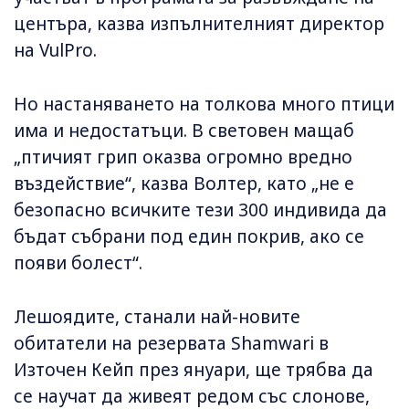
центъра, казва изпълнителният директор
на VulPro.
Но настаняването на толкова много птици
има и недостатъци. В световен мащаб
„птичият грип оказва огромно вредно
въздействие“, казва Волтер, като „не е
безопасно всичките тези 300 индивида да
бъдат събрани под един покрив, ако се
появи болест“.
Лешоядите, станали най-новите
обитатели на резервата Shamwari в
Източен Кейп през януари, ще трябва да
се научат да живеят редом със слонове,