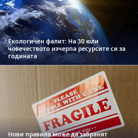
Екологичен фалит: На 30 юли
човечеството изчерпа ресурсите си за
годината
Нови правила може да забранят