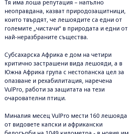
Тя има лоша репутация – напълно
неоправдана, казват природозащитници,
които твърдят, че лешоядите са едни от
големите „чистачи“ в природата и едни от
най-неразбраните същества.
Субсахарска Африка е дом на четири
критично застрашени вида лешояди, а в
Южна Африка група с нестопанска цел за
опазване и рехабилитация, наречена
VulPro, работи за защитата на тези
очарователни птици.
Миналия месец VulPro мести 160 лешояда
от видовете капски и африкански
белогърби на 1049 километра - в новия им