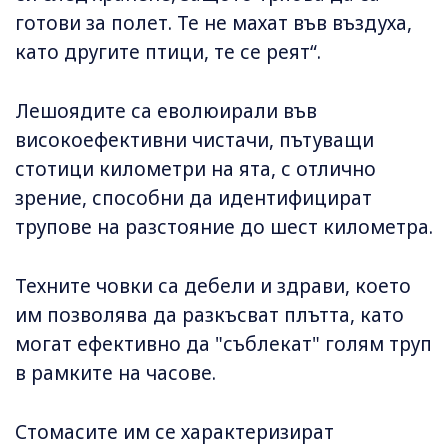
готови за полет. Те не махат във въздуха,
като другите птици, те се реят“.
Лешоядите са еволюирали във
високоефективни чистачи, пътуващи
стотици километри на ята, с отлично
зрение, способни да идентифицират
трупове на разстояние до шест километра.
Техните човки са дебели и здрави, което
им позволява да разкъсват плътта, като
могат ефективно да "съблекат" голям труп
в рамките на часове.
Стомасите им се характеризират