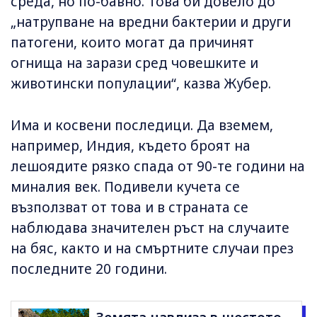
среда, но по-бавно. Това би довело до
„натрупване на вредни бактерии и други
патогени, които могат да причинят
огнища на зарази сред човешките и
животински популации“, казва Жубер.
Има и косвени последици. Да вземем,
например, Индия, където броят на
лешоядите рязко спада от 90-те години на
миналия век. Подивели кучета се
възползват от това и в страната се
наблюдава значителен ръст на случаите
на бяс, както и на смъртните случаи през
последните 20 години.