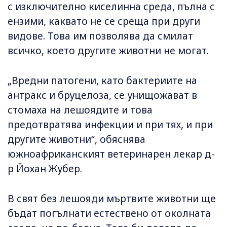
с изключително киселинна среда, пълна с
ензими, каквато не се среща при други
видове. Това им позволява да смилат
всичко, което другите животни не могат.
„Вредни патогени, като бактериите на
антракс и бруцелоза, се унищожават в
стомаха на лешоядите и това
предотвратява инфекции и при тях, и при
другите животни“, обяснява
южноафриканският ветеринарен лекар д-
р Йохан Жубер.
В свят без лешояди мъртвите животни ще
бъдат погълнати естествено от околната