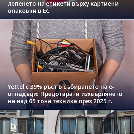
лепенето на етикети върху хартиени
опаковки в ЕС
Yettel с 39% ръст в събирането на е-
отпадъци: Предотврати изхвърлянето
на над 65 тона техника през 2025 г.