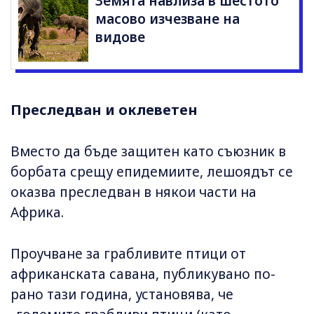
Земята навлиза в шестото
масово изчезване на
видове
Преследван и оклеветен
Вместо да бъде защитен като съюзник в
борбата срещу епидемиите, лешоядът се
оказва преследван в някои части на
Африка.
Проучване за грабливите птици от
африканската савана, публикувано по-
рано тази година, установява, че