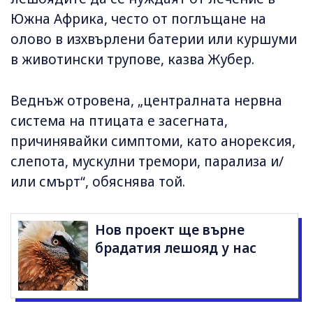
Южна Африка, често от поглъщане на
олово в изхвърлени батерии или куршуми
в животински трупове, казва Жубер.
Веднъж отровена, „централната нервна
система на птицата е засегната,
причинявайки симптоми, като анорексия,
слепота, мускулни тремори, парализа и/
или смърт“, обяснява той.
Нов проект ще върне
брадатия лешояд у нас