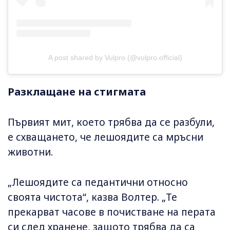
A post shared by Vulpro (@vulpro.official)
Разклащане на стигмата
Първият мит, което трябва да се разбули,
е схващането, че лешоядите са мръсни
животни.
„Лешоядите са педантични относно
своята чистота“, казва Волтер. „Те
прекарват часове в почистване на перата
си след хранене, защото трябва да са