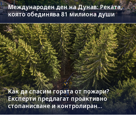
Международен ден на Дунав: Реката,
която обединява 81 милиона души
Как да спасим гората от пожари?
Експерти предлагат проактивно
стопанисване и контролиран
дърводобив