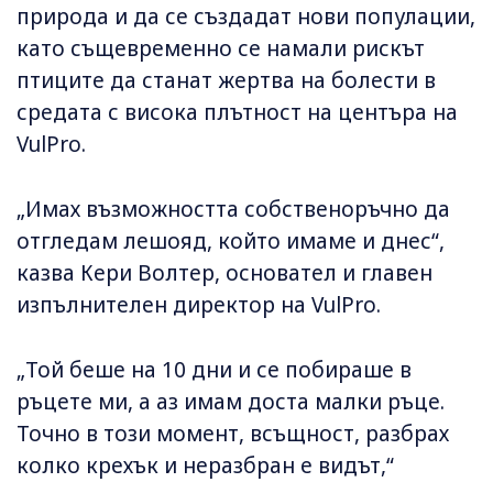
природа и да се създадат нови популации,
като същевременно се намали рискът
птиците да станат жертва на болести в
средата с висока плътност на центъра на
VulPro.
„Имах възможността собственоръчно да
отгледам лешояд, който имаме и днес“,
казва Кери Волтер, основател и главен
изпълнителен директор на VulPro.
„Той беше на 10 дни и се побираше в
ръцете ми, а аз имам доста малки ръце.
Точно в този момент, всъщност, разбрах
колко крехък и неразбран е видът,“