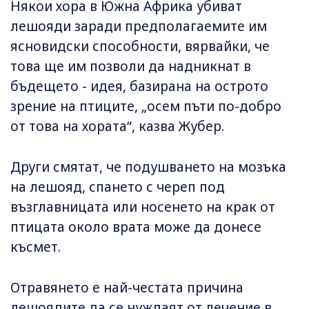
Някои хора в Южна Африка убиват
лешояди заради предполагаемите им
ясновидски способности, вярвайки, че
това ще им позволи да надникнат в
бъдещето - идея, базирана на острото
зрение на птиците, „осем пъти по-добро
от това на хората“, казва Жубер.
Други смятат, че подушването на мозъка
на лешояд, спането с череп под
възглавницата или носенето на крак от
птицата около врата може да донесе
късмет.
Отравянето е най-честата причина
лешоядите да се нуждаят от лечение в