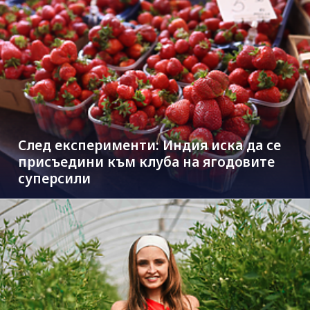
След експерименти: Индия иска да се
присъедини към клубa на ягодовите
суперсили