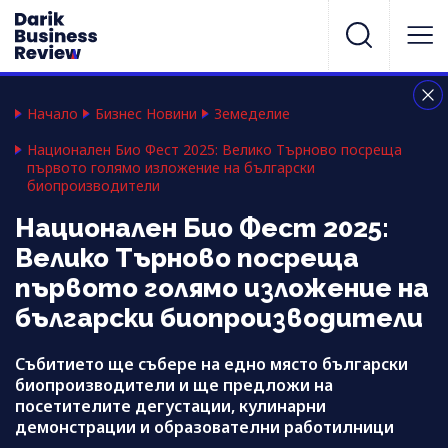
Начало
Бизнес Новини
Земеделие
Национален Био Фест 2025: Велико Търново посреща
първото голямо изложение на български
биопроизводители
Национален Био Фест 2025:
Велико Търново посреща
първото голямо изложение на
български биопроизводители
Събитието ще събере на едно място български
биопроизводители и ще предложи на
посетителите дегустации, кулинарни
демонстрации и образователни работилници