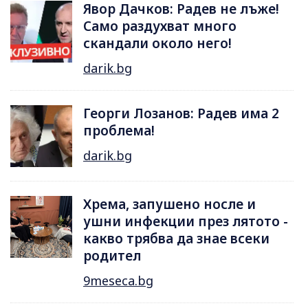
Явор Дачков: Радев не лъже!
Само раздухват много
скандали около него!
darik.bg
Георги Лозанов: Радев има 2
проблема!
darik.bg
Хрема, запушено носле и
ушни инфекции през лятотo -
какво трябва да знае всеки
родител
9meseca.bg