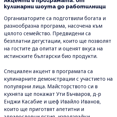
Акценти в програмата: от
кулинарни шоута до работилници
Организаторите са подготвили богата и
разнообразна програма, насочена към
цялото семейство. Предвидени са
безплатни дегустации, които ще позволят
на гостите да опитат и оценят вкуса на
истинските български био продукти.
Специален акцент в програмата са
кулинарните демонстрации с участието на
популярни лица. Майсторството си в
кухнята ще покажат Ути Бъчваров, д-р
Енджи Касабие и шеф Ивайло Иванов,
които ще приготвят апетитни и
здравословни ястия, използвайки