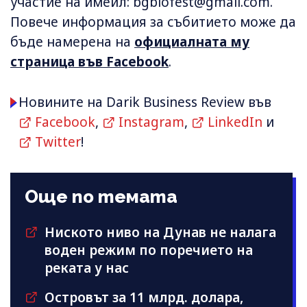
участие на имейл:
bgbiofest@gmail.com
.
Повече информация за събитието може да
бъде намерена на
официалната му
страница във Facebook
.
Новините на Darik Business Review във
Facebook
,
Instagram
,
LinkedIn
и
Twitter
!
Още по темата
Ниското ниво на Дунав не налага
воден режим по поречието на
реката у нас
Островът за 11 млрд. долара,