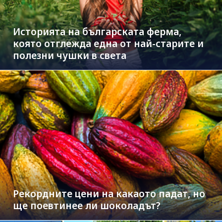
Историята на българската ферма,
която отглежда една от най-старите и
полезни чушки в света
Рекордните цени на какаото падат, но
ще поевтинее ли шоколадът?