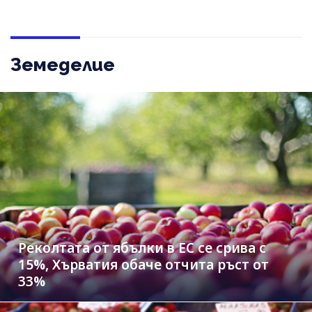
Земеделие
Реколтата от ябълки в ЕС се срива с
15%, Хърватия обаче отчита ръст от
33%