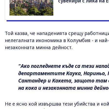
сувенири с лика на 
Той казва, че нападенията срещу работници
нелегалната икономика в Колумбия - и най-
незаконната минна дейност.
"Ако погледнете къде са тези напа
департаментите Каука, Нариньо, 
Сантандер и Какета, защото там 
на кока и незаконната минна дейно
Не е ясно кой извършва тези убийства и кой