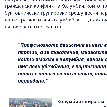
граждански конфликт в Колумбия, който п
бунтовнически групировки срещу десни па
наркотрафиканти и колумбийската държава
някои части на страната.
"Профсъюзното движение винаги е 
партии, а за съжаление, множест
които имахме в Колумбия, винаги с
има леви убеждения, е партизанин
това се налага по този начин, ат
оправдани.“
Колумбия спира със