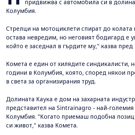
придвижва с автомобила си в долинат
Колумбия.
Стрелци на мотоциклети спират до колата 
остава невредим, но неговият бодигард е у
който е заседнал в гърдите му," казва пред
Комета е един от хилядите синдикалисти, 
години в Колумбия, която, според някои пр
в света за организирания труд.
Долината Каука е дом на захарната индустри
представител на Sintrainagro - най-големи
Колумбия. "Когато приемаш подобна позиц
си живот," казва Комета.