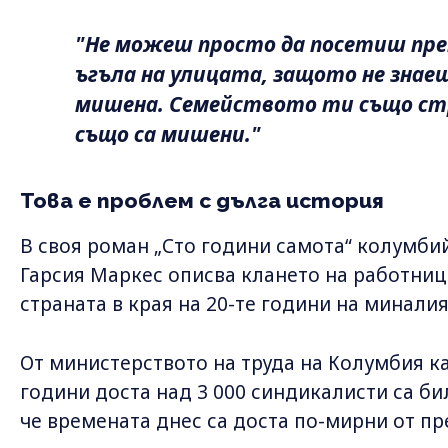
"Не можеш просто да посетиш пре
ъгъла на улицата, защото не знае
мишена. Семейството ти също стр
също са мишени."
Това е проблем с дълга история
В своя роман „Сто години самота“ колумби
Гарсия Маркес описва клането на работниц
страната в края на 20-те години на миналия
От министерството на труда на Колумбия каз
години доста над 3 000 синдикалисти са би
че времената днес са доста по-мирни от п