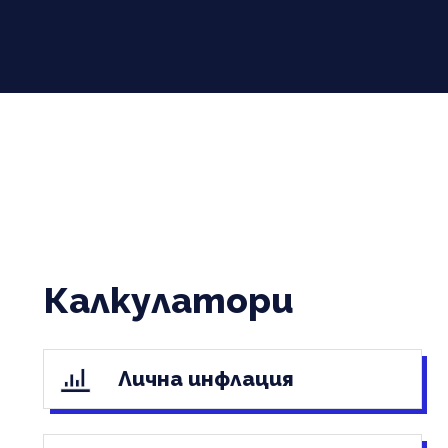
Калкулатори
Лична инфлация