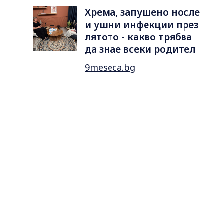
Хрема, запушено носле
и ушни инфекции през
лятотo - какво трябва
да знае всеки родител
9meseca.bg