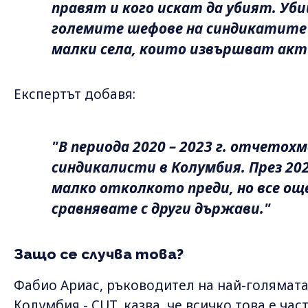
правят и кого искат да убият. Уб
големите шефове на синдикатите и
малки села, които извършват акт
Експертът добавя:
"В периода 2020 – 2023 г. отчетохм
синдикалисти в Колумбия. През 2022
малко отколкото преди, но все още 
сравнявате с други държави."
Защо се случва това?
Фабио Ариас, ръководител на най-голямат
Колумбия - CUT, казва, че всичко това е ча