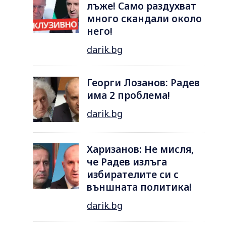
лъже! Само раздухват
много скандали около
него!
darik.bg
Георги Лозанов: Радев
има 2 проблема!
darik.bg
Харизанов: Не мисля,
че Радев излъга
избирателите си с
външната политика!
darik.bg