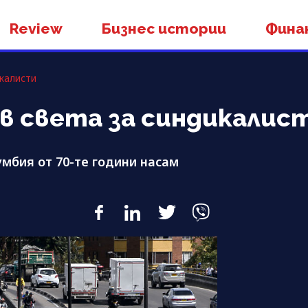
Review
Бизнес истории
Фина
икалисти
в света за синдикалис
умбия от 70-те години насам