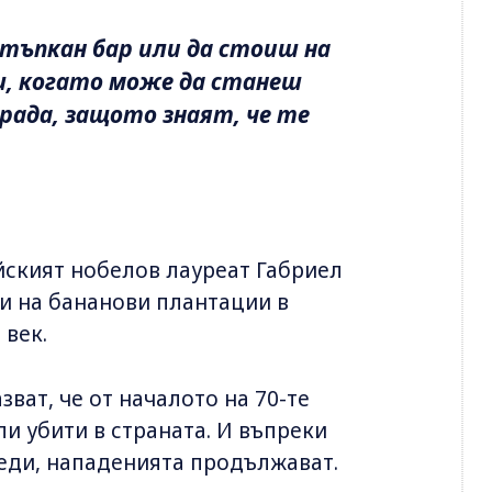
тъпкан бар или да стоиш на
ш, когато може да станеш
ада, защото знаят, че те
йският нобелов лауреат Габриел
и на бананови плантации в
 век.
ват, че от началото на 70-те
ли убити в страната. И въпреки
реди, нападенията продължават.