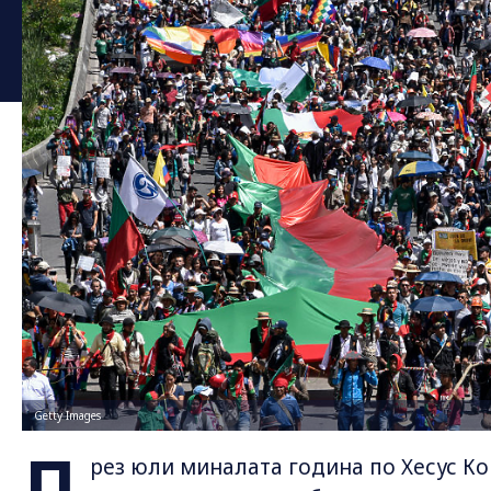
Getty Images
П
рез юли миналата година по Хесус Ко