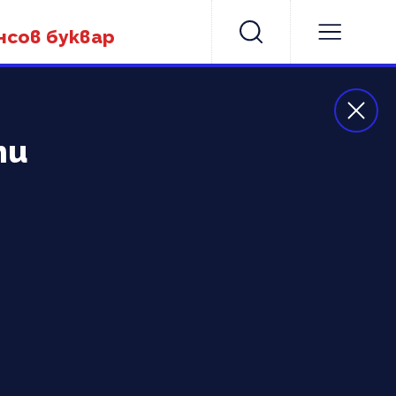
нсов буквар
ти