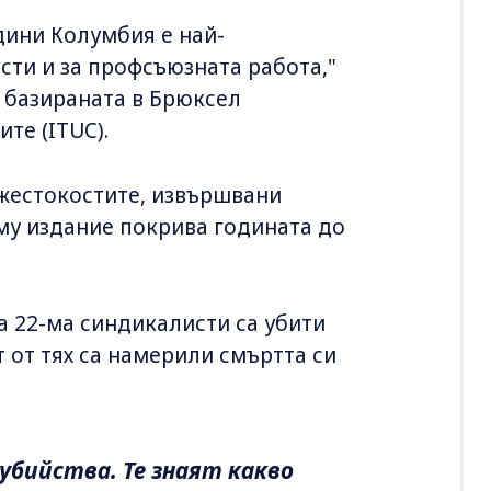
дини Колумбия е най-
сти и за профсъюзната работа,"
а базираната в Брюксел
те (ITUC).
 жестокостите, извършвани
му издание покрива годината до
ца 22-ма синдикалисти са убити
т от тях са намерили смъртта си
убийства. Те знаят какво