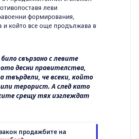
ротивопоставя леви
равоенни формирования,
 и който все още продължава в
било свързано с левите
вото десни правителства,
а твърдели, че всеки, който
 или терорист. А след като
аките срещу тях изглеждат
 закон продажбите на