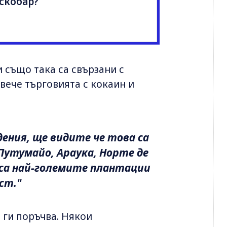
Ескобар?
 също така са свързани с
вече търговията с кокаин и
дения, ще видите че това са
Путумайо, Араука, Норте де
са най-големите плантации
ст."
 ги поръчва. Някои