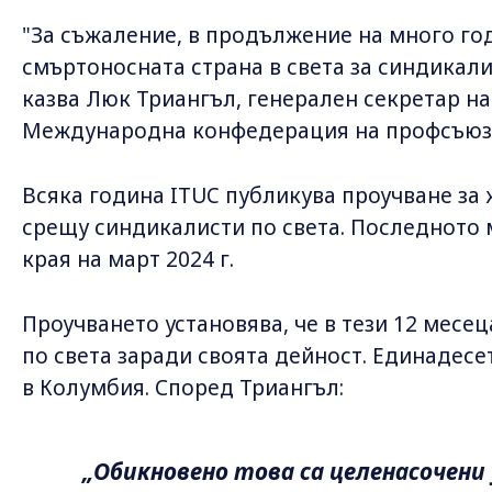
"За съжаление, в продължение на много го
смъртоносната страна в света за синдикали
казва Люк Триангъл, генерален секретар н
Международна конфедерация на профсъюзи
Всяка година ITUC публикува проучване за
срещу синдикалисти по света. Последното 
края на март 2024 г.
Проучването установява, че в тези 12 месе
по света заради своята дейност. Единадесе
в Колумбия. Според Триангъл:
„Обикновено това са целенасочени 