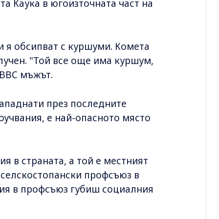
а Каука в югоизточната част на
и я обсипват с куршуми. Комета
лучен. "Той все още има куршум,
 BBC мъжът.
нападнати през последните
оучвания, е най-опасното място
я в страната, а той е местният
я селскостопански профсъюз в
ия в профсъюз губиш социалния