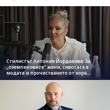
Стилистът Антония Йорданова: За
„оземпиковите“ жени, сивотата в
модата и прочистването от хора
паразити