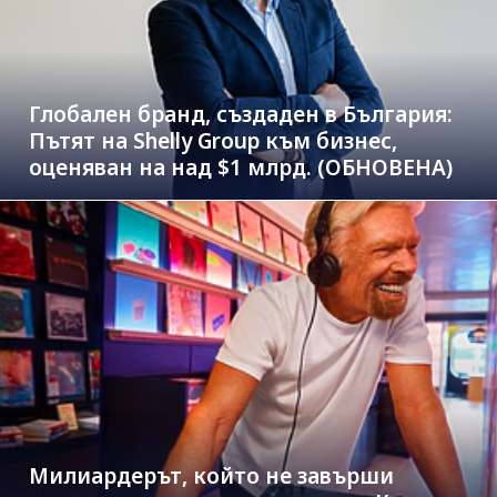
Глобален бранд, създаден в България:
Пътят на Shelly Group към бизнес,
оценяван на над $1 млрд. (ОБНОВЕНА)
Милиардерът, който не завърши