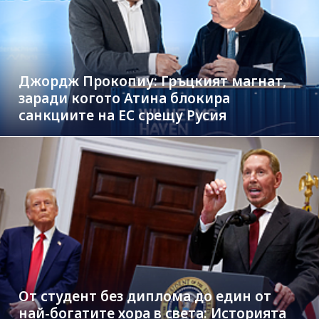
Джордж Прокопиу: Гръцкият магнат,
заради когото Атина блокира
санкциите на ЕС срещу Русия
От студент без диплома до един от
най-богатите хора в света: Историята