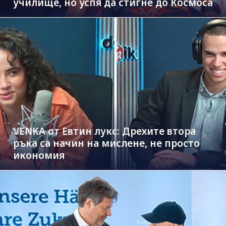
училище, но успя да стигне до Космоса
VENKA от Евтин лукс: Дрехите втора
ръка са начин на мислене, не просто
икономия