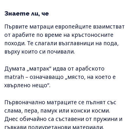
Знаете ли, че
Първите матраци европейците взаимстват
от арабите по време на кръстоносните
походи. Те слагали възглавници на пода,
върху които си почивали.
Думата „матрак“ идва от арабското
matrah – означаващо „място, на което е
хвърлено нещо“.
Първоначално матраците се пълнят със
слама, пера, памук или конски косми.
Днес обичайно са съставени от пружини и
гъвкави полиуретанови материали.