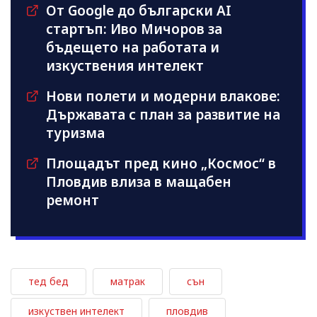
От Google до български AI
стартъп: Иво Мичоров за
бъдещето на работата и
изкуствения интелект
Нови полети и модерни влакове:
Държавата с план за развитие на
туризма
Площадът пред кино „Космос“ в
Пловдив влиза в мащабен
ремонт
тед бед
матрак
сън
изкуствен интелект
пловдив