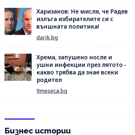
Харизанов: Не мисля, че Радев
излъга избирателите си с
външната политика!
darik.bg
Хрема, запушено носле и
ушни инфекции през лятотo -
какво трябва да знае всеки
родител
9meseca.bg
Бизнес истории