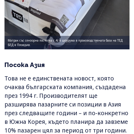
Матрак със сензорна постелка с AI в шоурума в производствената база на ТЕД
БЕД в Пловдив.
Посока Азия
Това не е единствената новост, която
очаква българската компания, създадена
през 1994 г. Производителят ще
разширява пазарните си позиции в Азия
през следващите години – и по-конкретно
в Южна Корея, където планира да завземе
10% пазарен цял за период от три години.