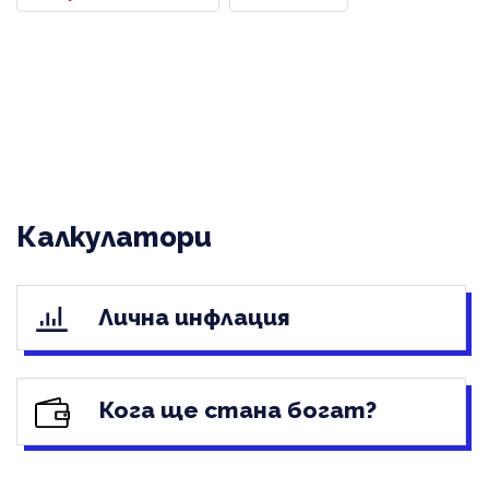
Калкулатори
Лична инфлация
Кога ще стана богат?