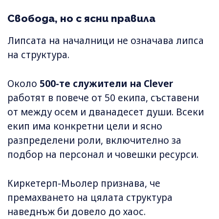
Свобода, но с ясни правила
Липсата на началници не означава липса
на структура.
Около
500-те служители на Clever
работят в повече от 50 екипа, съставени
от между осем и дванадесет души. Всеки
екип има конкретни цели и ясно
разпределени роли, включително за
подбор на персонал и човешки ресурси.
Киркетерп-Мьолер признава, че
премахването на цялата структура
наведнъж би довело до хаос.