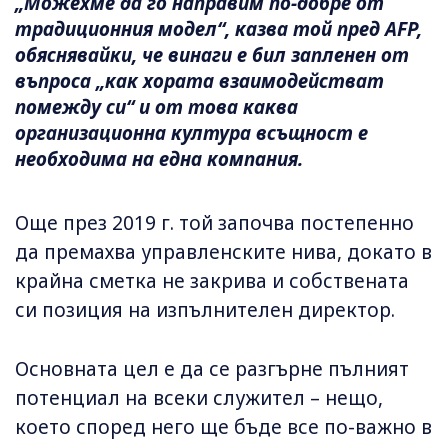
„Можехме да го направим по-добре от
традиционния модел“, казва той пред AFP,
обяснявайки, че винаги е бил запленен от
въпроса „как хората взаимодействат
помежду си“ и от това каква
организационна култура всъщност е
необходима на една компания.
Още през 2019 г. той започва постепенно
да премахва управленските нива, докато в
крайна сметка не закрива и собствената
си позиция на изпълнителен директор.
Основната цел е да се разгърне пълният
потенциал на всеки служител – нещо,
което според него ще бъде все по-важно в