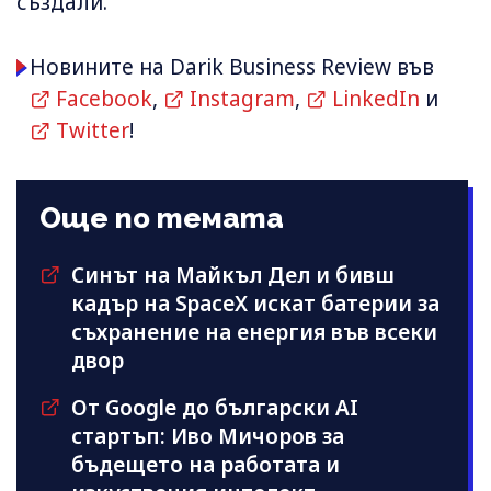
създали.
Новините на Darik Business Review във
Facebook
,
Instagram
,
LinkedIn
и
Twitter
!
Още по темата
Синът на Майкъл Дeл и бивш
кадър на SpaceX искат батерии за
съхранение на енергия във всеки
двор
От Google до български AI
стартъп: Иво Мичоров за
бъдещето на работата и