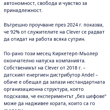
автономност, свобода и чувство за
принадлежност.
Вътрешно проучване през 2024 г. показва,
че 92% от служителите на Clever се радват
да отидат на работа всяка сутрин.
По-рано този месец Киркетерп-Мьолер
окончателно напуска компанията.
Собственикът на Clever от 2018 г. –
датският енергиен дистрибутор Andel –
обаче е обещал да запази нестандартната
организационна структура, което
подсказва, че експериментът „без шефове“
може да надживее хората, които са го