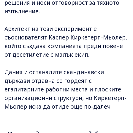
решения и носи отговорност за тяхното
изпълнение.
Архитект на този експеримент е
съоснователят Каспер Киркетерп-Мьолер,
който създава компанията преди повече
от десетилетие с малък екип.
Дания и останалите скандинавски
държави отдавна се гордеят с
егалитарните работни места и плоските
организационни структури, но Киркетерп-
Мьолер иска да отиде още по-далеч.