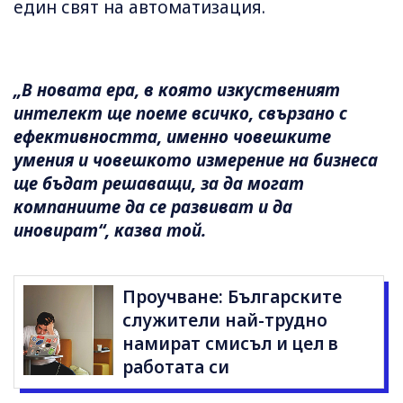
един свят на автоматизация.
„В новата ера, в която изкуственият
интелект ще поеме всичко, свързано с
ефективността, именно човешките
умения и човешкото измерение на бизнеса
ще бъдат решаващи, за да могат
компаниите да се развиват и да
иновират“, казва той.
Проучване: Българските
служители най-трудно
намират смисъл и цел в
работата си