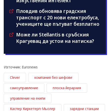
изкуствения интелект
Пловдив обновява градския
транспорт с 20 нови електробуса,
учениците ще пътуват безплатно
Може ли Stellantis в сръбския
Крагуевац да устои на натиска?
Източник: Euronews
Clever
компания без шефове
самоуправление
плоска йерархия
управление на екипи
Каспер Киркетерп-Мьолер
зарядни станции