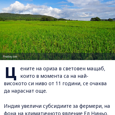
Pixabay.com
Ц
ените на ориза в световен мащаб,
които в момента са на най-
високото си ниво от 11 години, се очаква
да нараснат още.
Индия увеличи субсидиите за фермери, на
фона на климатичното явление Ел Ниньо,