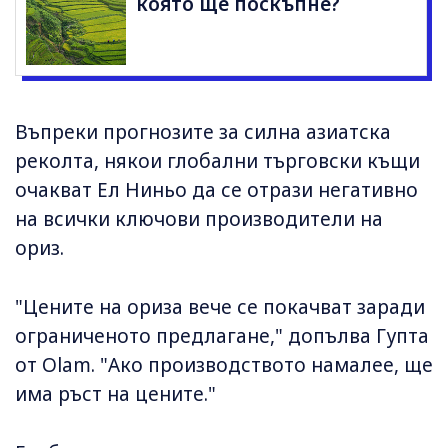
която ще поскъпне?
Въпреки прогнозите за силна азиатска
реколта, някои глобални търговски къщи
очакват Ел Ниньо да се отрази негативно
на всички ключови производители на
ориз.
"Цените на ориза вече се покачват заради
ограниченото предлагане," допълва Гупта
от Olam. "Ако производството намалее, ще
има ръст на цените."