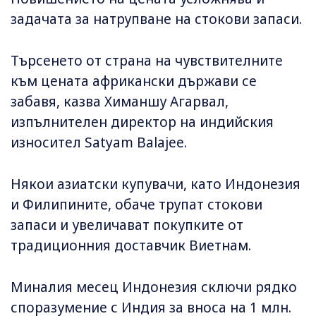
задачата за натрупване на стокови запаси.
Търсенето от страна на чувствителните
към цената африкански държави се
забавя, казва Химаншу Агарвал,
изпълнителен директор на индийския
износител Satyam Balajee.
Някои азиатски купувачи, като Индонезия
и Филипините, обаче трупат стокови
запаси и увеличават покупките от
традиционния доставчик Виетнам.
Миналия месец Индонезия сключи рядко
споразумение с Индия за вноса на 1 млн.