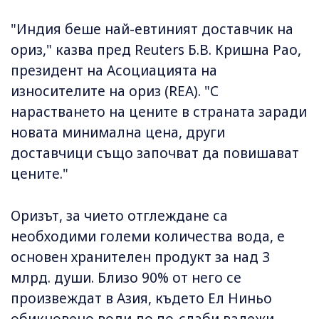
"Индия беше най-евтиният доставчик на
ориз," казва пред Reuters Б.В. Кришна Рао,
президент на Асоциацията на
износителите на ориз (REA). "С
нарастването на цените в страната заради
новата минимална цена, други
доставчици също започват да повишават
цените."
Оризът, за чието отглеждане са
необходими големи количества вода, е
основен хранителен продукт за над 3
млрд. души. Близо 90% от него се
произвеждат в Азия, където Ел Ниньо