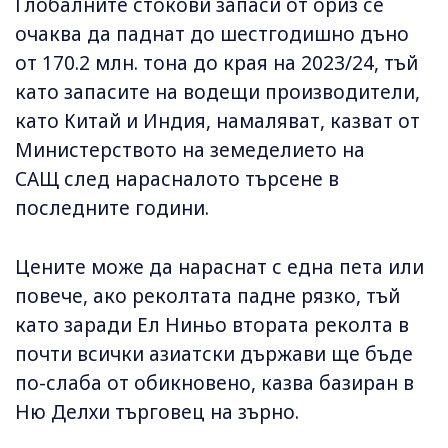
Глобалните стокови запаси от ориз се
очаква да паднат до шестгодишно дъно
от 170.2 млн. тона до края на 2023/24, тъй
като запасите на водещи производители,
като Китай и Индия, намаляват, казват от
Министерството на земеделието на
САЩ след нарасналото търсене в
последните години.
Цените може да нараснат с една пета или
повече, ако реколтата падне рязко, тъй
като заради Ел Ниньо втората реколта в
почти всички азиатски държави ще бъде
по-слаба от обикновено, казва базиран в
Ню Делхи търговец на зърно.