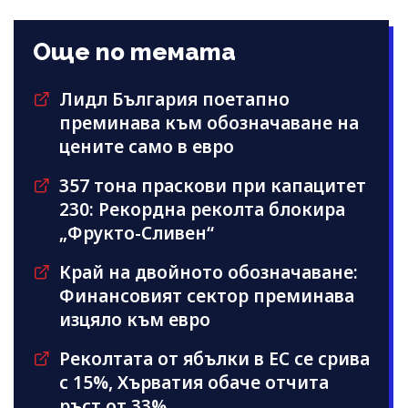
Още по темата
Лидл България поетапно
преминава към обозначаване на
цените само в евро
357 тона праскови при капацитет
230: Рекордна реколта блокира
„Фрукто-Сливен“
Край на двойното обозначаване:
Финансовият сектор преминава
изцяло към евро
Реколтата от ябълки в ЕС се срива
с 15%, Хърватия обаче отчита
ръст от 33%