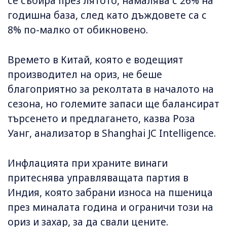
се събира през лятото, намалява с 26% на
годишна база, след като дъждовете са с
8% по-малко от обикновено.
Времето в Китай, която е водещият
производител на ориз, не беше
благоприятно за реколтата в началото на
сезона, но големите запаси ще балансират
търсенето и предлагането, казва Роза
Уанг, анализатор в Shanghai JC Intelligence.
Инфлацията при храните винаги
притеснява управляващата партия в
Индия, която забрани износа на пшеница
през миналата година и ограничи този на
ориз и захар, за да свали цените.