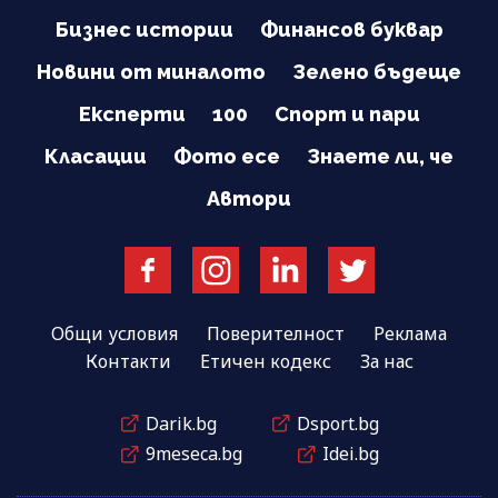
Бизнес истории
Финансов буквар
Новини от миналото
Зелено бъдеще
Експерти
100
Спорт и пари
Класации
Фото есе
Знаете ли, че
Автори
Общи условия
Поверителност
Реклама
Контакти
Етичен кодекс
За нас
Darik.bg
Dsport.bg
9meseca.bg
Idei.bg