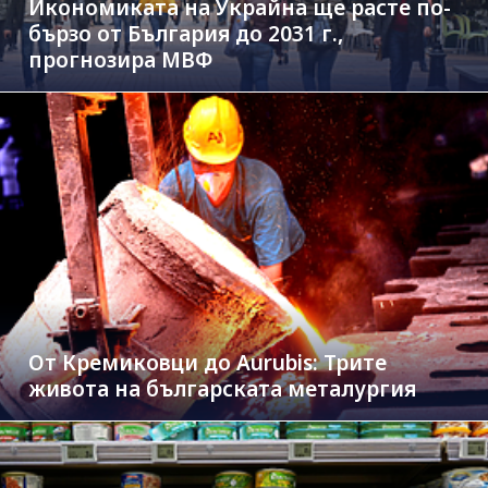
Икономиката на Украйна ще расте по-
бързо от България до 2031 г.,
прогнозира МВФ
От Кремиковци до Aurubis: Трите
живота на българската металургия