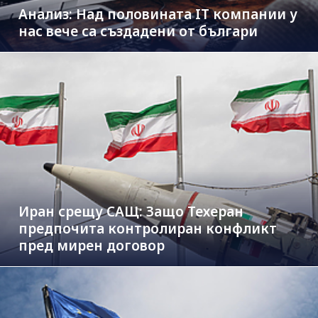
Анализ: Над половината IT компании у
нас вече са създадени от българи
Иран срещу САЩ: Защо Техеран
предпочита контролиран конфликт
пред мирен договор