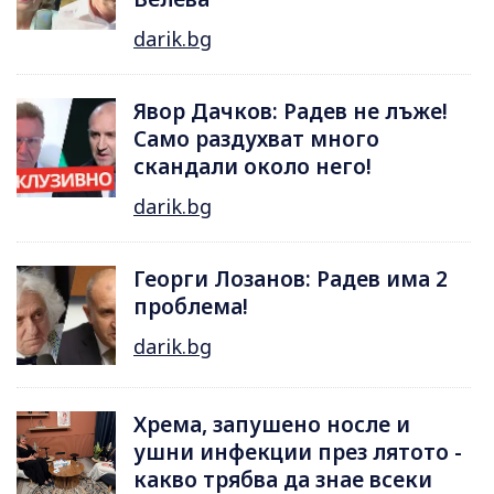
darik.bg
Явор Дачков: Радев не лъже!
Само раздухват много
скандали около него!
darik.bg
Георги Лозанов: Радев има 2
проблема!
darik.bg
Хрема, запушено носле и
ушни инфекции през лятотo -
какво трябва да знае всеки