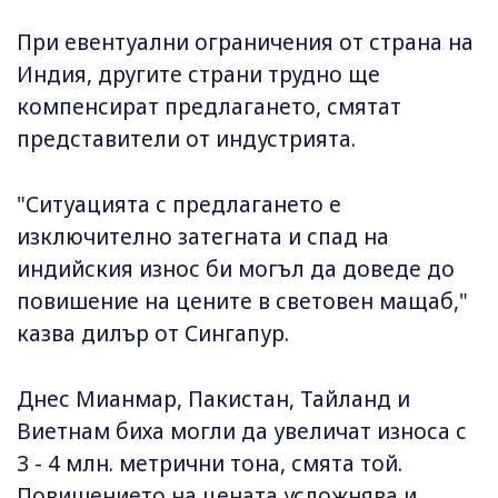
При евентуални ограничения от страна на
Индия, другите страни трудно ще
компенсират предлагането, смятат
представители от индустрията.
"Ситуацията с предлагането е
изключително затегната и спад на
индийския износ би могъл да доведе до
повишение на цените в световен мащаб,"
казва дилър от Сингапур.
Днес Мианмар, Пакистан, Тайланд и
Виетнам биха могли да увеличат износа с
3 - 4 млн. метрични тона, смята той.
Повишението на цената усложнява и