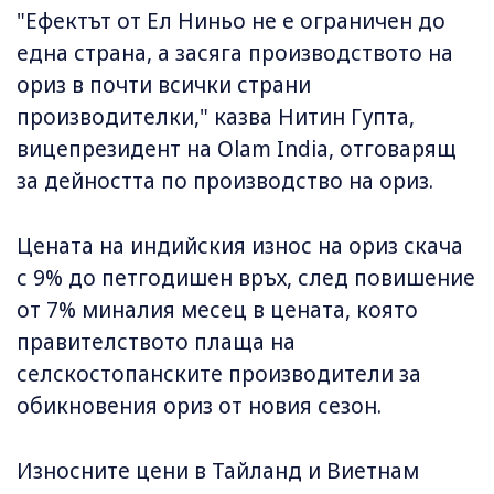
"Ефектът от Ел Ниньо не е ограничен до
една страна, а засяга производството на
ориз в почти всички страни
производителки," казва Нитин Гупта,
вицепрезидент на Olam India, отговарящ
за дейността по производство на ориз.
Цената на индийския износ на ориз скача
с 9% до петгодишен връх, след повишение
от 7% миналия месец в цената, която
правителството плаща на
селскостопанските производители за
обикновения ориз от новия сезон.
Износните цени в Тайланд и Виетнам