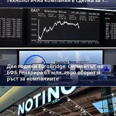
технологична компания в сделка за 1.3
млрд. евро
Две години EuroBridge: Сегментът на
БФБ генерира 63 млн. евро оборот и
ръст за компаниите