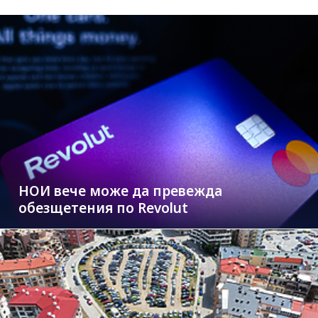
НОИ вече може да превежда
обезщетения по Revolut