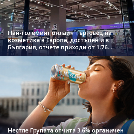
Най-големият онлайн търговец на
козметика в Европа, достъпен и в
България, отчете приходи от 1.76
млрд. евро
Нестле Групата отчита 3.6% органичен