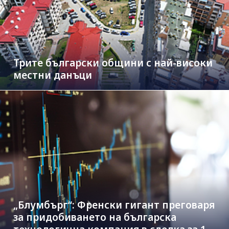
Трите български общини с най-високи
местни данъци
„Блумбърг“: Френски гигант преговаря
за придобиването на българска