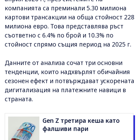
компанията са преминали 5.30 милиона
картови трансакции на обща стойност 228
милиона евро. Това представлява ръст
съответно с 6.4% по брой и 10.3% по
стойност спрямо същия период на 2025 г.
Данните от анализа сочат три основни
тенденции, които надхвърлят обичайния
сезонен ефект и потвърждават ускорената
дигитализация на платежните навици в
страната.
Gen Z третира кеша като
фалшиви пари