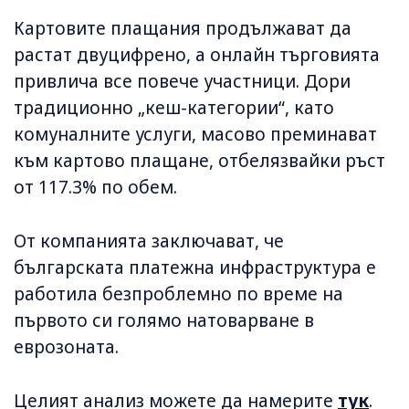
Картовите плащания продължават да
растат двуцифрено, а онлайн търговията
привлича все повече участници. Дори
традиционно „кеш-категории“, като
комуналните услуги, масово преминават
към картово плащане, отбелязвайки ръст
от 117.3% по обем.
От компанията заключават, че
българската платежна инфраструктура е
работила безпроблемно по време на
първото си голямо натоварване в
еврозоната.
Целият анализ можете да намерите
тук
.