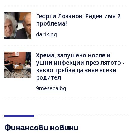
Георги Лозанов: Радев има 2
проблема!
darik.bg
Хрема, запушено носле и
ушни инфекции през лятотo -
какво трябва да знае всеки
родител
9meseca.bg
Финансови новини