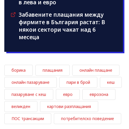
в лева и евро
Забавените плащания между
фирмите в България растат: В
някои сектори чакат над 6
месеца
борика
плащания
онлайн плащане
онлайн пазаруване
пари в брой
кеш
пазаруване с кеш
евро
еврозона
великден
картови разплащания
ПОС трансакции
потребителско поведение