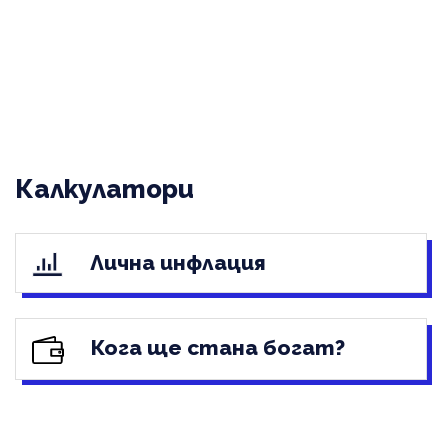
Калкулатори
Лична инфлация
Кога ще стана богат?