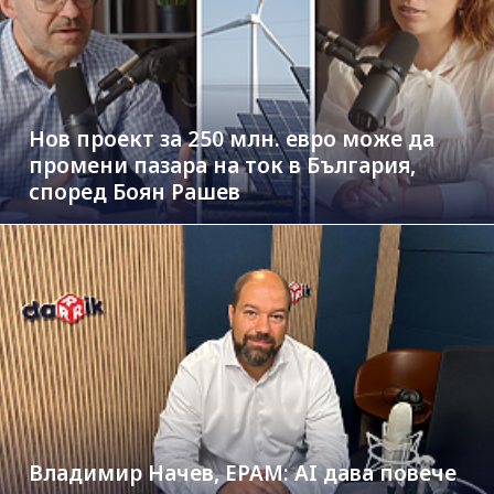
Нов проект за 250 млн. евро може да
промени пазара на ток в България,
според Боян Рашев
Владимир Начев, EPAM: AI дава повече