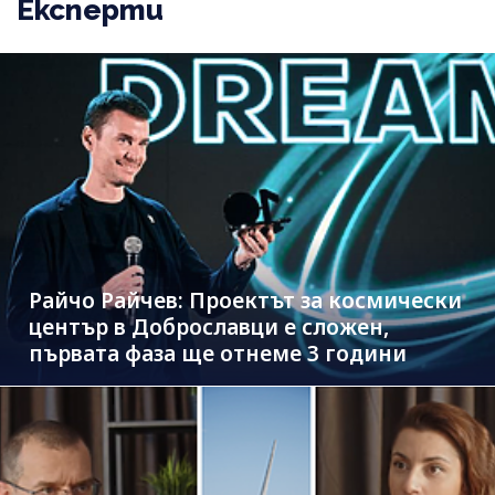
Експерти
Райчо Райчев: Проектът за космически
център в Доброславци е сложен,
първата фаза ще отнеме 3 години