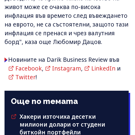
живот може се очаква по-висока
инфлация във времето след въвеждането
на еврото, не са състоятелни, защото тази
инфлация се пренася и чрез валутния
борд", каза още Любомир Дацов.
Новините на Darik Business Review във
Facebook
,
Instagram
,
LinkedIn
и
Twitter
!
Още по темата
Хакери източиха десетки
милиони долари от студени
биткойн портфейли