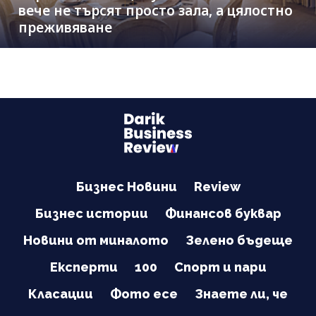
вече не търсят просто зала, а цялостно
преживяване
Бизнес Новини
Review
Бизнес истории
Финансов буквар
Новини от миналото
Зелено бъдеще
Експерти
100
Спорт и пари
Класации
Фото есе
Знаете ли, че