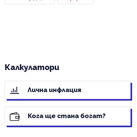
Калкулатори
Лична инфлация
Кога ще стана богат?