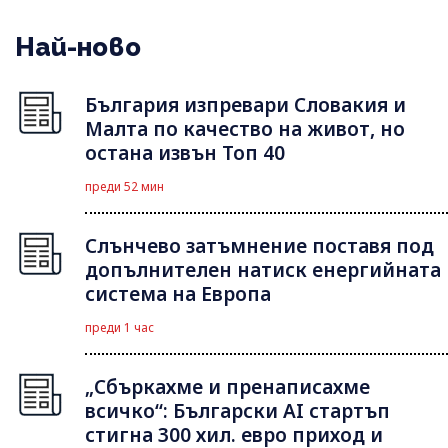
Най-ново
България изпревари Словакия и
Малта по качество на живот, но
остана извън Топ 40
преди 52 мин
Слънчево затъмнение поставя под
допълнителен натиск енергийната
система на Европа
преди 1 час
„Сбъркахме и пренаписахме
всичко“: Български AI стартъп
стигна 300 хил. евро приход и