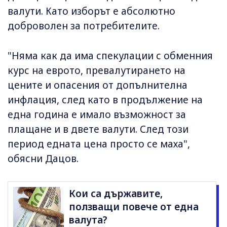
валути. Като изборът е абсолютно
доброволен за потребителите.
"Няма как да има спекулации с обменния
курс на еврото, превалутирането на
цените и опасения от допълнителна
инфлация, след като в продължение на
една година е имало възможност за
плащане и в двете валути. След този
период едната цена просто се маха",
обясни Дацов.
Кои са държавите,
ползващи повече от една
валута?