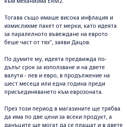
към механизма ERM2.
Тогава също имаше висока инфлация и
измислихме пакет от мерки, като идеята
за паралелното въвеждане на еврото
беше част от тях", заяви Дацов.
По думите му, идеята предвижда по-
дълъг срок за използване и на двете
валути - лев и евро, в продължение на
шест месеца или една година преди
присъединяването към еврозоната.
През този период в магазините ще трябва
да има по две цени за всеки продукт, а
данъците ще могат да се плащат и в двете