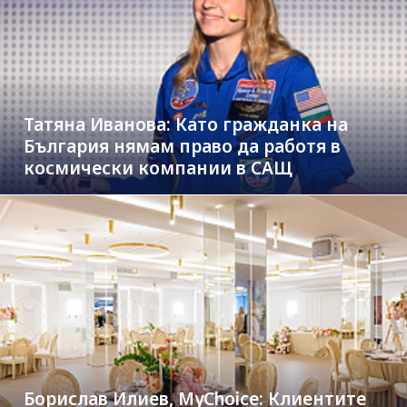
Татяна Иванова: Като гражданка на
България нямам право да работя в
космически компании в САЩ
Борислав Илиев, MyChoice: Клиентите