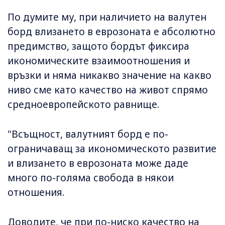
По думите му, при наличието на валутен
борд влизането в еврозоната е абсолютно
предимство, защото бордът фиксира
икономическите взаимоотношения и
връзки и няма никакво значение на какво
ниво сме като качество на живот спрямо
средноевропейското равнище.
"Всъщност, валутният борд е по-
ограничаващ за икономическото развитие
и влизането в еврозоната може даде
много по-голяма свобода в някои
отношения.
Доводите, че при по-ниско качество на