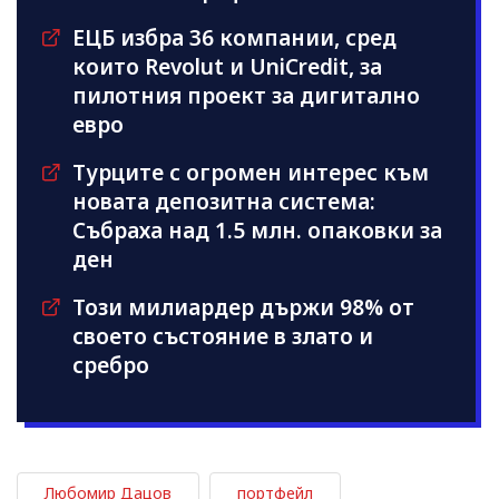
ЕЦБ избра 36 компании, сред
които Revolut и UniCredit, за
пилотния проект за дигитално
евро
Турците с огромен интерес към
новата депозитна система:
Събраха над 1.5 млн. опаковки за
ден
Този милиардер държи 98% от
своето състояние в злато и
сребро
Любомир Дацов
портфейл