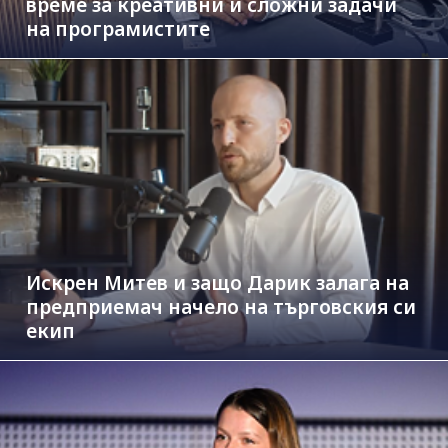
време за креативни и сложни задачи
на програмистите
Искрен Митев и защо Дарик залага на
предприемач начело на търговския си
екип