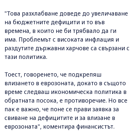
"Това разхлабване доведе до увеличаване
на бюджетните дефицити и то във
времена, в които не би трябвало да ги
има. Проблемът с високата инфлация и
раздутите държавни харчове са свързани с
тази политика.
Тоест, говоренето, че подкрепяш
влизането в еврозоната, докато в същото
време следваш икономическа политика в
обратната посока, е противоречие. Но все
пак е важно, че поне се прави заявка за
свиване на дефицитите и за влизане в
еврозоната", коментира финансистът.