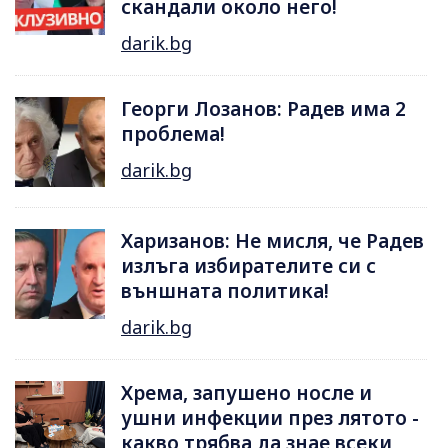
скандали около него!
darik.bg
Георги Лозанов: Радев има 2
проблема!
darik.bg
Харизанов: Не мисля, че Радев
излъга избирателите си с
външната политика!
darik.bg
Хрема, запушено носле и
ушни инфекции през лятотo -
какво трябва да знае всеки