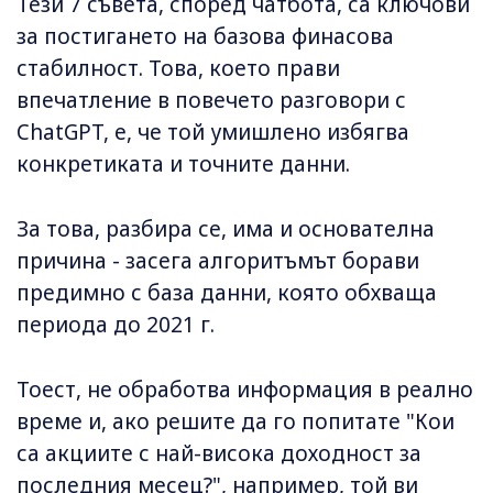
Тези 7 съвета, според чатбота, са ключови
за постигането на базова финасова
стабилност. Това, което прави
впечатление в повечето разговори с
ChatGPT, е, че той умишлено избягва
конкретиката и точните данни.
За това, разбира се, има и основателна
причина - засега алгоритъмът борави
предимно с база данни, която обхваща
периода до 2021 г.
Тоест, не обработва информация в реално
време и, ако решите да го попитате "Кои
са акциите с най-висока доходност за
последния месец?", например, той ви