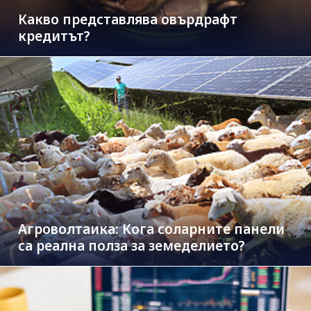
Какво представлява овърдрафт
кредитът?
Агроволтаика: Кога соларните панели
са реална полза за земеделието?