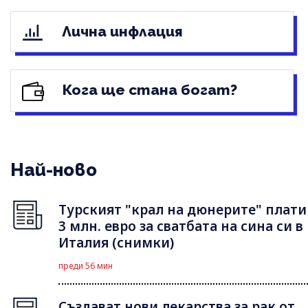
Лична инфлация
Кога ще стана богат?
Най-ново
Турският "крал на дюнерите" плати
3 млн. евро за сватбата на сина си в
Италия (снимки)
преди 56 мин
Създават нови лекарства за рак от