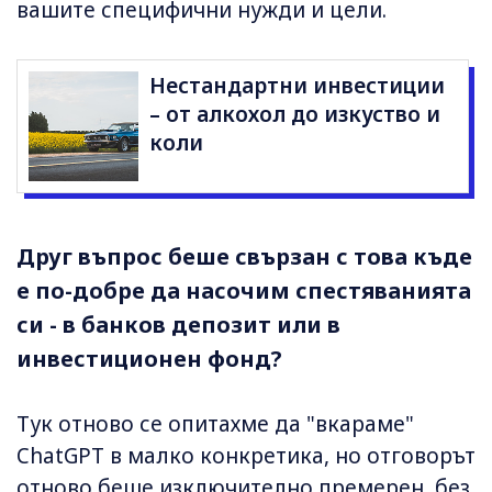
вашите специфични нужди и цели.
Нестандартни инвестиции
– от алкохол до изкуство и
коли
Друг въпрос беше свързан с това къде
е по-добре да насочим спестяванията
си - в банков депозит или в
инвестиционен фонд?
Тук отново се опитахме да "вкараме"
ChatGPT в малко конкретика, но отговорът
отново беше изключително премерен, без