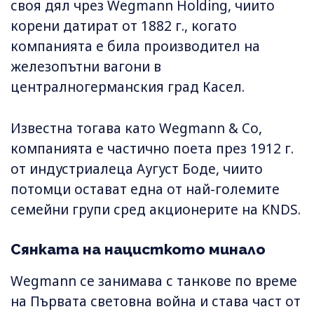
своя дял чрез Wegmann Holding, чиито
корени датират от 1882 г., когато
компанията е била производител на
железопътни вагони в
централногерманския град Касел.
Известна тогава като Wegmann & Co,
компанията е частично поета през 1912 г.
от индустриалеца Аугуст Боде, чиито
потомци остават една от най-големите
семейни групи сред акционерите на KNDS.
Сянката на нацисткото минало
Wegmann се занимава с танкове по време
на Първата световна война и става част от