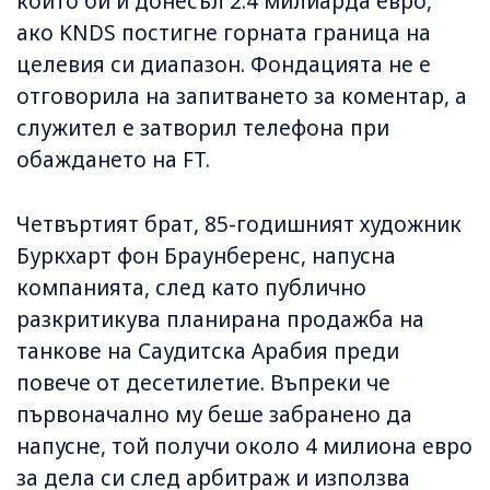
който би ѝ донесъл 2.4 милиарда евро,
ако KNDS постигне горната граница на
целевия си диапазон. Фондацията не е
отговорила на запитването за коментар, а
служител е затворил телефона при
обаждането на FT.
Четвъртият брат, 85-годишният художник
Буркхарт фон Браунберенс, напусна
компанията, след като публично
разкритикува планирана продажба на
танкове на Саудитска Арабия преди
повече от десетилетие. Въпреки че
първоначално му беше забранено да
напусне, той получи около 4 милиона евро
за дела си след арбитраж и използва