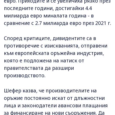
евро. Приходите ѝ се увеличиха рязко през
последните години, достигайки 4.4
милиарда евро миналата година - в
сравнение с 2.7 милиарда евро през 2021 г.
Според критиците, дивидентите са в
противоречие с изискванията, отправени
към европейската оръжейна индустрия,
която е подложена на натиск от
правителствата да разшири
производството.
Шефер казва, че производителите на
оръжие постоянно искат от длъжностни
лица и законодатели авансови плащания
за финансиране на нови съоръжения. Да