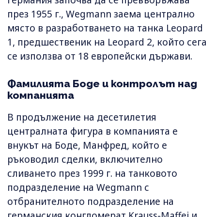
Германия започва да се превъоръжава
през 1955 г., Wegmann заема централно
място в разработването на танка Leopard
1, предшественик на Leopard 2, който сега
се използва от 18 европейски държави.
Фамилията Боде и контролът над
компанията
В продължение на десетилетия
централната фигура в компанията е
внукът на Боде, Манфред, който е
ръководил сделки, включително
сливането през 1999 г. на танковото
подразделение на Wegmann с
отбранителното подразделение на
германския конгломерат Krauss-Maffei и