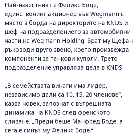
Най-известният е Феликс Боде,
единственият акционер във Wegmann с
място в борда на директорите на KNDS и
шеф на подразделението за автомобилни
части на Wegmann Holding. Брат му Щефан
ръководи друго звено, което произвежда
компоненти за танкови куполи. Трето
подразделение управлява дела в KNDS.
„В семействата винаги има лидер,
независимо дали са 10, 15, 20 членове“,
казва човек, запознат с вътрешната
динамика на KNDS след френското
сливане. „Преди беше Манфред Боде, а
сега е синът му Феликс Боде.“