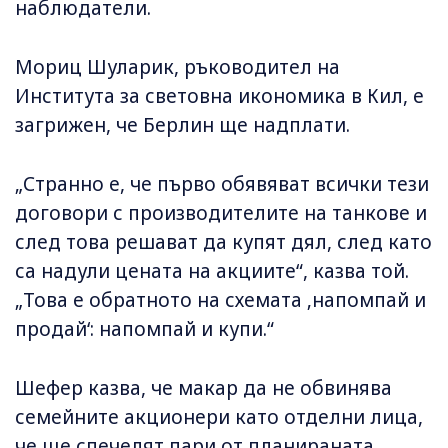
наблюдатели.
Мориц Шуларик, ръководител на
Института за световна икономика в Кил, е
загрижен, че Берлин ще надплати.
„Странно е, че първо обявяват всички тези
договори с производителите на танкове и
след това решават да купят дял, след като
са надули цената на акциите“, казва той.
„Това е обратното на схемата ‚напомпай и
продай‘: напомпай и купи.“
Шефер казва, че макар да не обвинява
семейните акционери като отделни лица,
че ще спечелят пари от планираната