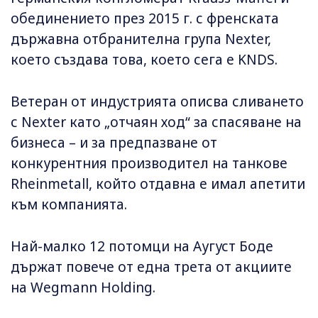
обединението през 2015 г. с френската
държавна отбранителна група Nexter,
което създава това, което сега е KNDS.
Ветеран от индустрията описва сливането
с Nexter като „отчаян ход“ за спасяване на
бизнеса – и за предпазване от
конкурентния производител на танкове
Rheinmetall, който отдавна е имал апетити
към компанията.
Най-малко 12 потомци на Аугуст Боде
държат повече от една трета от акциите
на Wegmann Holding.