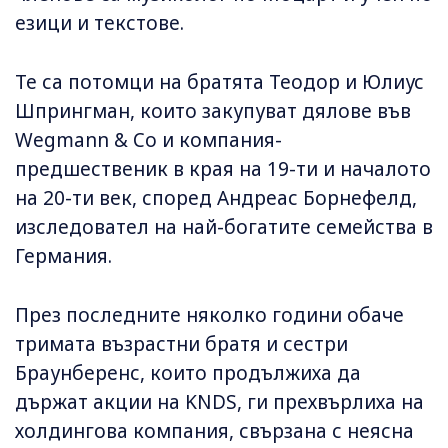
езици и текстове.
Те са потомци на братята Теодор и Юлиус
Шпрингман, които закупуват дялове във
Wegmann & Co и компания-
предшественик в края на 19-ти и началото
на 20-ти век, според Андреас Борнефелд,
изследовател на най-богатите семейства в
Германия.
През последните няколко години обаче
тримата възрастни братя и сестри
Браунберенс, които продължиха да
държат акции на KNDS, ги прехвърлиха на
холдингова компания, свързана с неясна