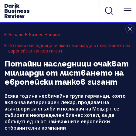
Начало
Бизнес Новини
Потайни наследници очакват милиарди от листването на
европейски танков гигант
Потайни наследници очакват
милиарди от листването на
европейски танков гигант
Всяка година необичайна група германци, която
включва ветеринарен лекар, продавач на
асансьори за стълби и познавач на Моцарт, се
събират в неопределен бизнес хотел, за да
обсъдят една от най-важните европейски
отбранителни компании