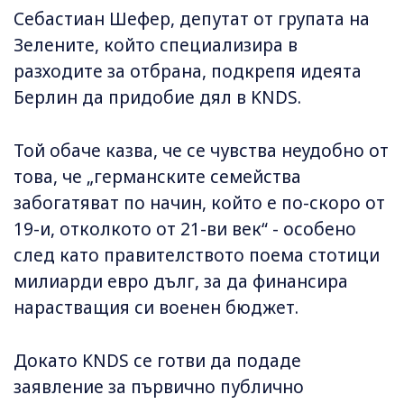
Себастиан Шефер, депутат от групата на
Зелените, който специализира в
разходите за отбрана, подкрепя идеята
Берлин да придобие дял в KNDS.
Той обаче казва, че се чувства неудобно от
това, че „германските семейства
забогатяват по начин, който е по-скоро от
19-и, отколкото от 21-ви век“ - особено
след като правителството поема стотици
милиарди евро дълг, за да финансира
нарастващия си военен бюджет.
Докато KNDS се готви да подаде
заявление за първично публично