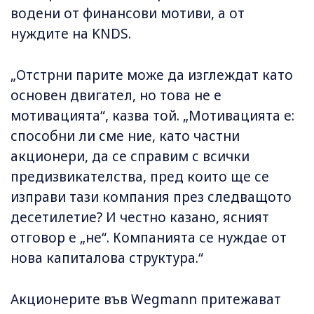
водени от финансови мотиви, а от
нуждите на KNDS.
„Отстрни парите може да изглеждат като
основен двигател, но това не е
мотивацията“, казва той. „Мотивацията е:
способни ли сме ние, като частни
акционери, да се справим с всички
предизвикателства, пред които ще се
изправи тази компания през следващото
десетилетие? И честно казано, ясният
отговор е „не“. Компанията се нуждае от
нова капиталова структура.“
Акционерите във Wegmann притежават