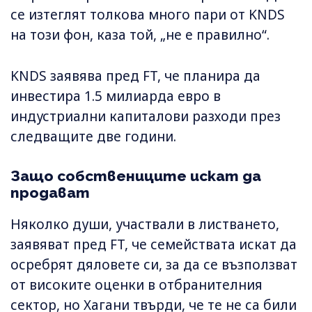
се ​​​​изтеглят толкова много пари от KNDS
на този фон, каза той, „не е правилно“.
KNDS заявява пред FT, че планира да
инвестира 1.5 милиарда евро в
индустриални капиталови разходи през
следващите две години.
Защо собствениците искат да
продават
Няколко души, участвали в листването,
заявяват пред FT, че семействата искат да
осребрят дяловете си, за да се възползват
от високите оценки в отбранителния
сектор, но Хагани твърди, че те не са били