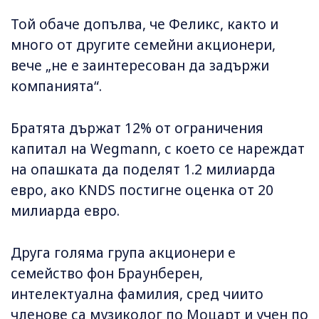
Той обаче допълва, че Феликс, както и
много от другите семейни акционери,
вече „не е заинтересован да задържи
компанията“.
Братята държат 12% от ограничения
капитал на Wegmann, с което се нареждат
на опашката да поделят 1.2 милиарда
евро, ако KNDS постигне оценка от 20
милиарда евро.
Друга голяма група акционери е
семейство фон Браунберен,
интелектуална фамилия, сред чиито
членове са музиколог по Моцарт и учен по