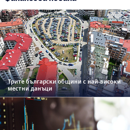
Трите български общини с най-високи
местни данъци