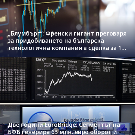
„Блумбърг“: Френски гигант преговаря
за придобиването на българска
технологична компания в сделка за 1.3
млрд. евро
Две години EuroBridge: Сегментът на
БФБ генерира 63 млн. евро оборот и