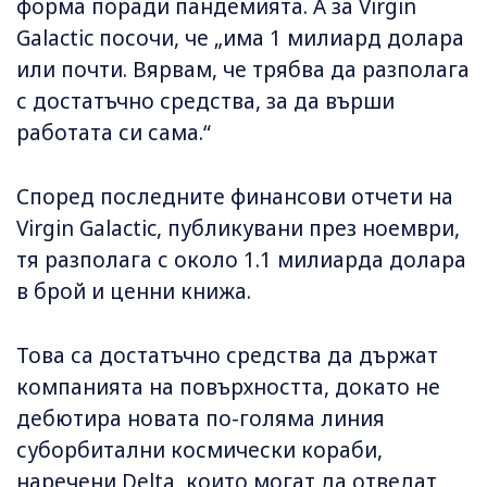
форма поради пандемията. А за Virgin
Galactic посочи, че „има 1 милиард долара
или почти. Вярвам, че трябва да разполага
с достатъчно средства, за да върши
работата си сама.“
Според последните финансови отчети на
Virgin Galactic, публикувани през ноември,
тя разполага с около 1.1 милиарда долара
в брой и ценни книжа.
Това са достатъчно средства да държат
компанията на повърхността, докато не
дебютира новата по-голяма линия
суборбитални космически кораби,
наречени Delta, които могат да отведат