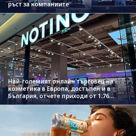
ръст за компаниите
Най-големият онлайн търговец на
козметика в Европа, достъпен и в
България, отчете приходи от 1.76
млрд. евро