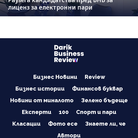
Paysera кандидатства пред БНБ за
лиценз за електронни пари
Бизнес Новини
Review
Бизнес истории
Финансов буквар
Новини от миналото
Зелено бъдеще
Експерти
100
Спорт и пари
Класации
Фото есе
Знаете ли, че
Автори