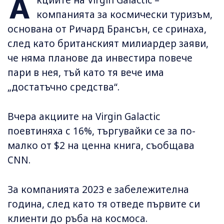
А
кциите на Virgin Galactic –
компанията за космически туризъм,
основана от Ричард Брансън, се сринаха,
след като британският милиардер заяви,
че няма планове да инвестира повече
пари в нея, тъй като тя вече има
„достатъчно средства“.
Вчера акциите на Virgin Galactic
поевтиняха с 16%, търгувайки се за по-
малко от $2 на ценна книга, съобщава
CNN.
За компанията 2023 е забележителна
година, след като тя отведе първите си
клиенти до ръба на космоса.