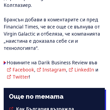
Колглазиер.
Брансън добави в коментарите си пред
Financial Times, че все още се вълнува от
Virgin Galactic и отбеляза, че компанията
„наистина е доказала себе си и
технологията“.
Новините на Darik Business Review във
Facebook
,
Instagram
,
LinkedIn
и
Twitter
!
Още по темата
Как България възражда