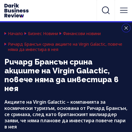
Начало
Бизнес Новини
Финансови новини
Ричард Брансън срина акциите на Virgin Galactic, повече
няма да инвестира в нея
Ричард Брансън срина
акциите на Virgin Galactic,
повече няма да инвестира в
нея
Акциите на Virgin Galactic – компанията за
космически туризъм, основана от Ричард Брансън,
се сринаха, след като британският милиардер
заяви, че няма планове да инвестира повече пари
в нея