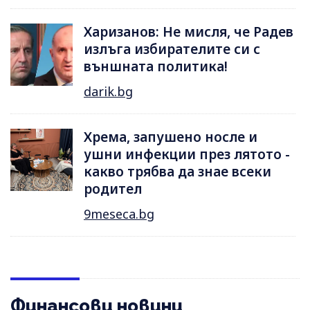
Харизанов: Не мисля, че Радев
излъга избирателите си с
външната политика!
darik.bg
Хрема, запушено носле и
ушни инфекции през лятотo -
какво трябва да знае всеки
родител
9meseca.bg
Финансови новини