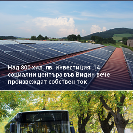
Над 800 хил. лв. инвестиция: 14
социални центъра във Видин вече
произвеждат собствен ток