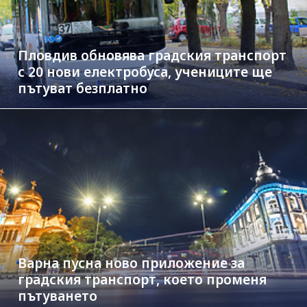
Пловдив обновява градския транспорт
с 20 нови електробуса, учениците ще
пътуват безплатно
Варна пусна ново приложение за
градския транспорт, което променя
пътуването