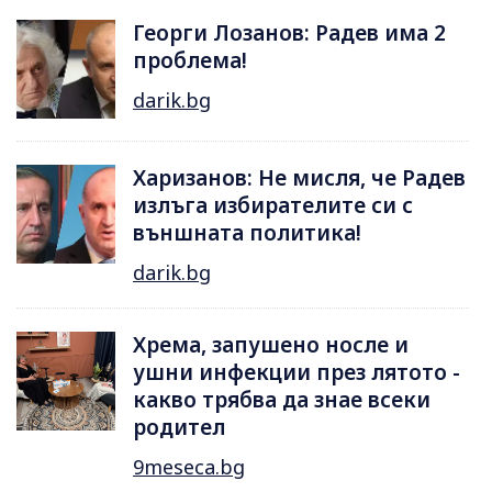
Георги Лозанов: Радев има 2
проблема!
darik.bg
Харизанов: Не мисля, че Радев
излъга избирателите си с
външната политика!
darik.bg
Хрема, запушено носле и
ушни инфекции през лятотo -
какво трябва да знае всеки
родител
9meseca.bg