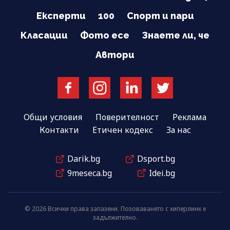
Експерти
100
Спорт и пари
Класации
Фото есе
Знаете ли, че
Автори
Общи условия
Поверителност
Реклама
Контакти
Етичен кодекс
За нас
Darik.bg
Dsport.bg
9meseca.bg
Idei.bg
© 2026 Всички права запазени. Позоваването с хиперлинк е
задължително.