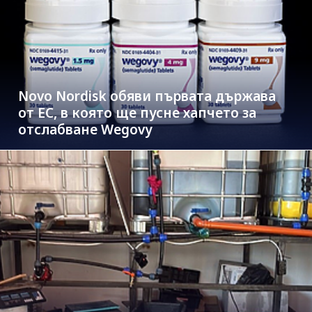
Novo Nordisk обяви първата държава
от ЕС, в която ще пусне хапчето за
отслабване Wegovy