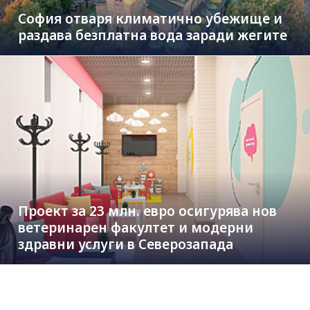
София отваря климатично убежище и
раздава безплатна вода заради жегите
Проект за 23 млн. евро осигурява нов
ветеринарен факултет и модерни
здравни услуги в Северозапада