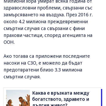
Милиони хора умират всяка година от
здравословни проблеми, свързани със
замърсяването на въздуха. През 2016 г.
около 4.2 милиона преждевременни
смъртни случая са свързани с фини
прахови частици, според агенцията на
ООН.
Ако тогава са приложени последните
насоки на СЗО, е можело да бъдат
предотвратени близо 3.3 милиона
смъртни случая.
Каква е връзката между
богатството, здравето и
дългия живот?