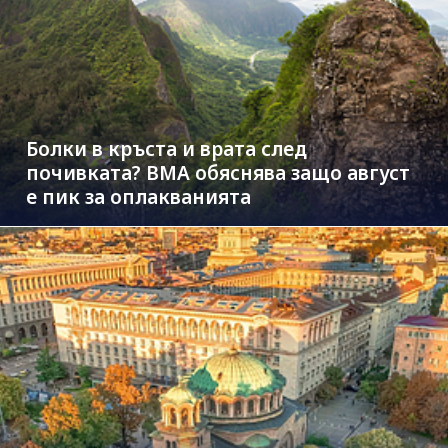
Болки в кръста и врата след
почивката? ВМА обяснява защо август
е пик за оплакванията