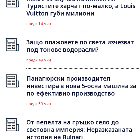
Туристите харчат по-малко, а Louis
Vuitton губи милиони
преди 14 мин
Защо плажовете по света изчезват
под тонове водорасли?
преди 49 мин
Панагюрски производител
инвестира в нова 5-осна машина за
по-ефективно производство
преди 59 мин
От пепелта на гръцко село до
световна империя: Неразказаната
история на Bulgari