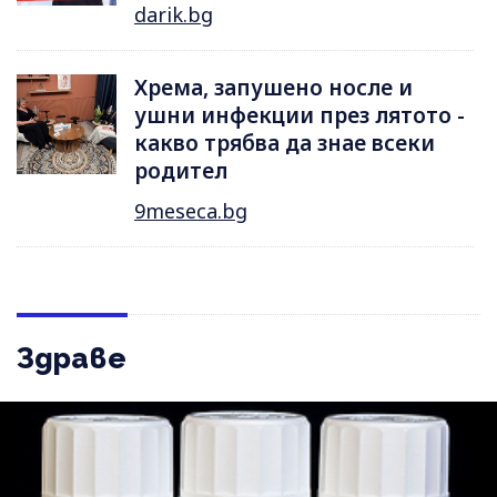
darik.bg
Хрема, запушено носле и
ушни инфекции през лятотo -
какво трябва да знае всеки
родител
9meseca.bg
Здраве