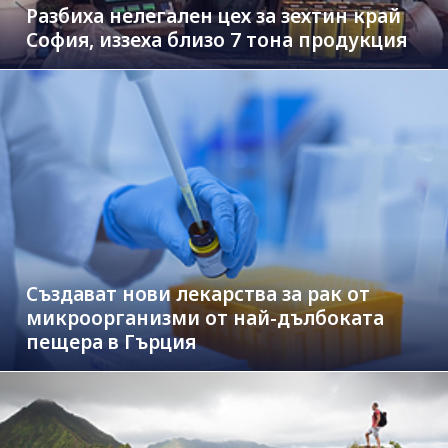
Разбиха нелегален цех за зехтин край
София, иззеха близо 7 тона продукция
Създават нови лекарства за рак от
микроорганизми от най-дълбоката
пещера в Гърция