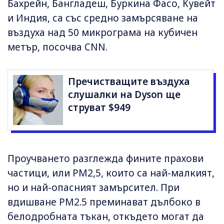
Бахрейн, Бангладеш, Буркина Фасо, Кувейт
и Индия, са със средно замърсяване на
въздуха над 50 микрограма на кубичен
метър, посочва CNN.
Пречистващите въздуха
слушалки на Dyson ще
струват $949
Проучването разглежда фините прахови
частици, или PM2,5, които са най-малкият,
но и най-опасният замърсител. При
вдишване PM2.5 преминават дълбоко в
белодробната тъкан, откъдето могат да