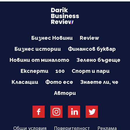
Бизнес Новини
Review
Бизнес истории
Финансов буквар
Новини от миналото
Зелено бъдеще
Експерти
100
Спорт и пари
Класации
Фото есе
Знаете ли, че
Автори
Общи условия
Поверителност
Реклама