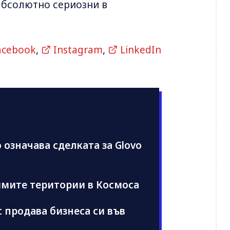
 абсолютно сериозни в
acebook
,
Instagram
,
LinkedIn
 означава сделката за Glovo
имите територии в Космоса
с продава бизнеса си във