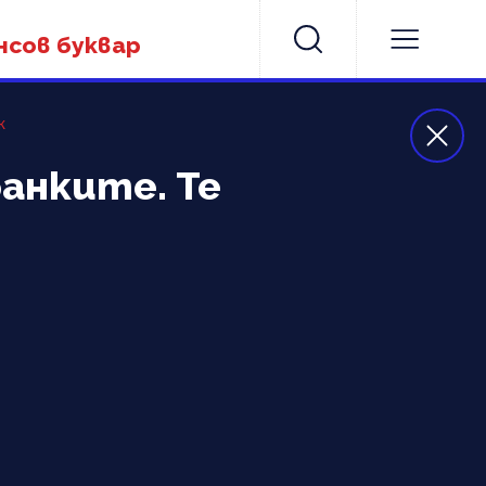
нсов буквар
к
банките. Те