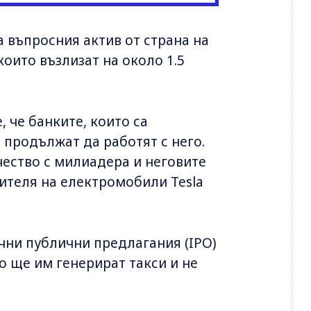
 въпросния актив от страна на
които възлизат на около 1.5
е, че банките, които са
 продължат да работят с него.
ичество с милиадера и неговите
ителя на електромобили Tesla
чни публични предлагания (IPO)
то ще им генерират такси и не