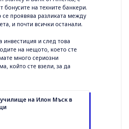
от бонусите на техните банкери.
о се проявява разликата между
ета, и почти всички останали.
а инвестиция и след това
одите на нещото, което сте
имате много сериозни
а, който сте взели, за да
училище на Илон Мъск в
ици