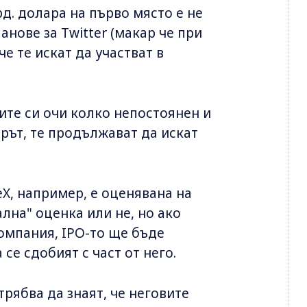
д. долара на първо място е не
анове за Twitter (макар че при
че те искат да участват в
ните си очи колко непостоянен и
ът, те продължават да искат
eX, например, е оценявана на
ална" оценка или не, но ако
омпания, IPO-то ще бъде
се сдобият с част от него.
трябва да знаят, че неговите