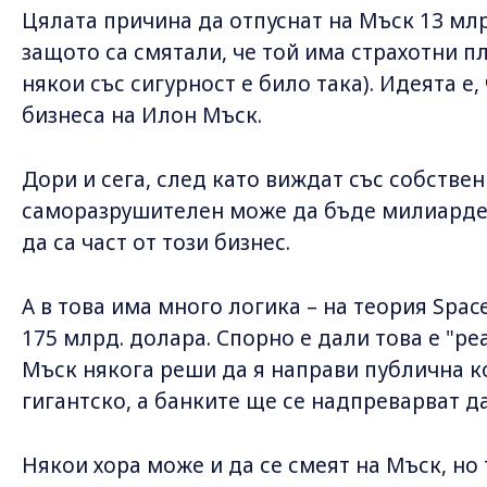
Цялата причина да отпуснат на Мъск 13 млр
защото са смятали, че той има страхотни пл
някои със сигурност е било така). Идеята е, 
бизнеса на Илон Мъск.
Дори и сега, след като виждат със собстве
саморазрушителен може да бъде милиардер
да са част от този бизнес.
А в това има много логика – на теория Spac
175 млрд. долара. Спорно е дали това е "ре
Мъск някога реши да я направи публична к
гигантско, а банките ще се надпреварват да 
Някои хора може и да се смеят на Мъск, но 