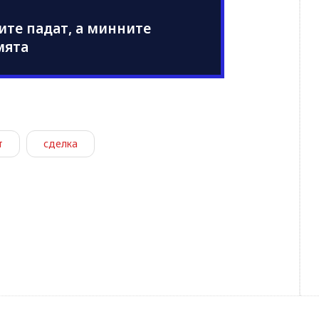
иите падат, а минните
мята
т
сделка