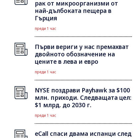
рак от микроорганизми от
най-дълбоката пещера в
Гърция
преди 1 час
Първи вериги у нас премахват
двойното обозначение на
цените в лева и евро
преди 1 час
NYSE поздрави Payhawk за $100
млн. приходи. Следващата цел:
$1 млрд. до 2030 г.
преди 1 час
eCall спаси двама испанци след