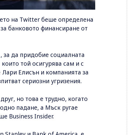
ето на Twitter беше определена
та за банковото финансиране от
а, за да придобие социалната
 които той осигурява сам и с
e Лари Елисън и компанията за
питват сериозни угризения.
друг, но това е трудно, когато
бодно падане, а Мъск ругае
 Business Insider.
 Stanley и Bank of America, е