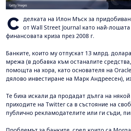
Getty Images
С
делката на Илон Мъск за придобиван
от Wall Street Journal като най-лоша
финансовата криза през 2008 г.
Банките, които му отпускат 13 млрд. долар
мрежа (в добавка към останалите средства,
помощта на хора, като основателя на Oracl
дялово инвестиране на Марк Андреесен), из
Те биха искали да продадат дълга на някой 
приходите на Twitter са в състояние на сво
публично рекламодателите или ги съди, пише
Проблемът за банките, сред които са Morgan