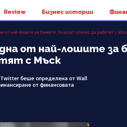
Review
Бизнес истории
Фина
дна от най-лошите за банките. Те искат отново да работят с Мъс
 една от най-лошите за 
отят с Мъск
Twitter беше определена от Wall
 финансиране от финансовата