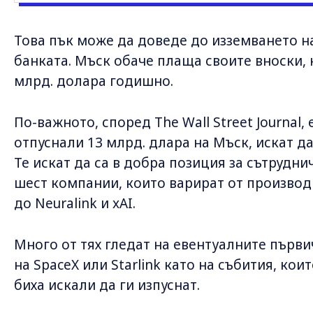
Това пък може да доведе до изземването на
банката. Мъск обаче плаща своите вноски, 
млрд. долара годишно.
По-важното, според The Wall Street Journal, 
отпуснали 13 млрд. длара на Мъск, искат да
Те искат да са в добра позиция за сътрудн
шест компании, които варират от производ
до Neuralink и xAI.
Много от тях гледат на евентуалните първи
на SpaceX или Starlink като на събития, кои
биха искали да ги изпуснат.