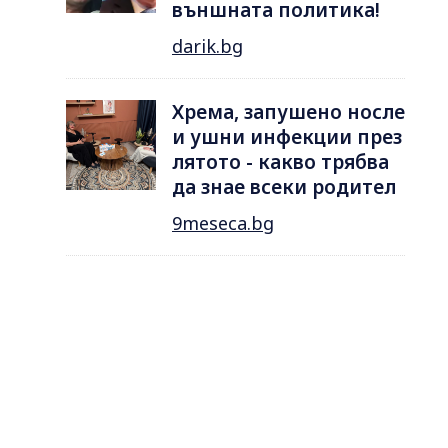
външната политика!
darik.bg
Хрема, запушено носле
и ушни инфекции през
лятотo - какво трябва
да знае всеки родител
9meseca.bg