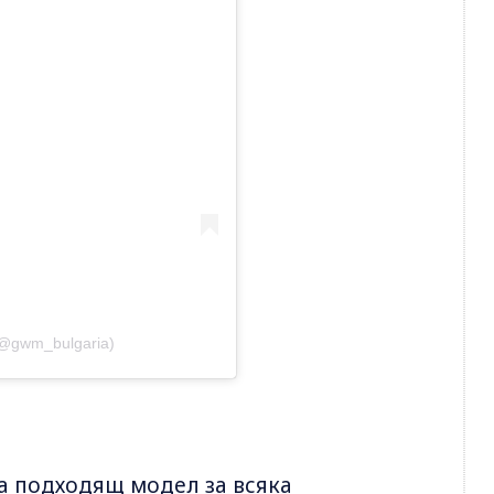
(@gwm_bulgaria)
а подходящ модел за всяка