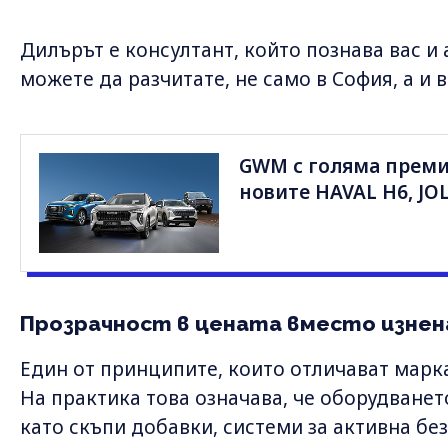
Дилърът е консултант, който познава вас и 
можете да разчитате, не само в София, а и 
GWM с голяма преми
новите HAVAL H6, JO
Прозрачност в цената вместо изнен
Един от принципите, които отличават маркат
На практика това означава, че оборудванет
като скъпи добавки, системи за активна бе