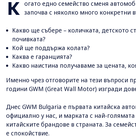
К
огато едно семейство сменя автомоб
започва с няколко много конкретни в
Какво ще събере – количката, детското с
почивката?
Кой ще поддържа колата?
Каква е гаранцията?
Какво наистина получаваме за цената, к
Именно чрез отговорите на тези въпроси п
години GWM (Great Wall Motor) изгради дов
Днес GWM Bulgaria е първата китайска авт
официално у нас, и марката с най-голямат
китайските брандове в страната. За семейст
е спокойствие.