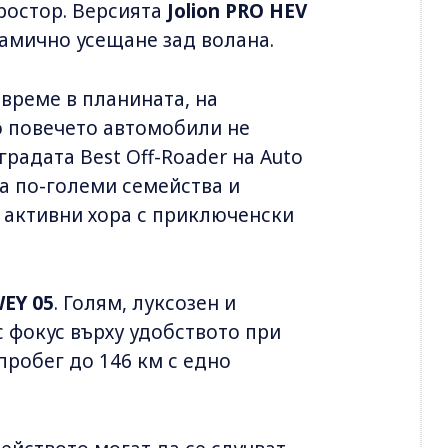
простор. Версията
Jolion PRO HEV
амично усещане зад волана.
 време в планината, на
о повечето автомобили не
аградата Best Off-Roader на Auto
 за по-големи семейства и
 активни хора с приключенски
EY 05
. Голям, луксозен и
с фокус върху удобството при
пробег до 146 км с едно