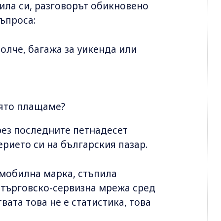
ила си, разговорът обикновено
ъпроса:
толче, багажа за уикенда или
оято плащаме?
рез последните петнадесет
ерието си на българския пазар.
омобилна марка, стъпила
а търговско-сервизна мрежа сред
вата това не е статистика, това