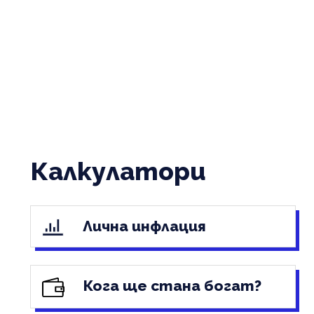
Калкулатори
Лична инфлация
Кога ще стана богат?