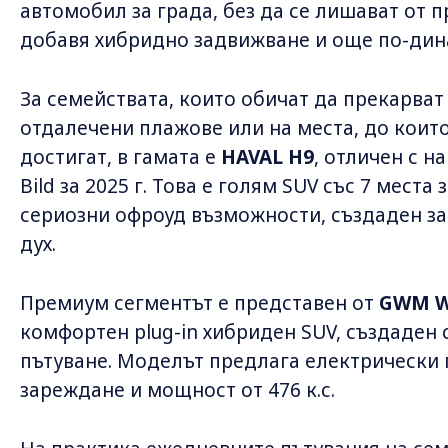
автомобил за града, без да се лишават от 
добавя хибридно задвижване и още по-дин
За семействата, които обичат да прекарват
отдалечени плажове или на места, до коит
достигат, в гамата е
HAVAL H9
, отличен с н
Bild за 2025 г. Това е голям SUV със 7 места
сериозни офроуд възможности, създаден за
дух.
Премиум сегментът е представен от
GWM W
комфортен plug-in хибриден SUV, създаден 
пътуване. Моделът предлага електрически 
зареждане и мощност от 476 к.с.