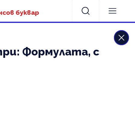
нсов буквар
три: Формулата, с