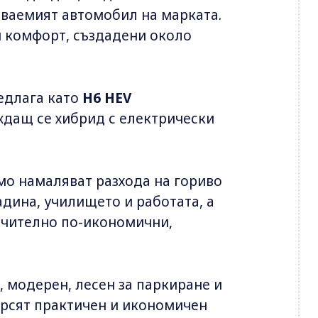
аваемият автомобил на марката.
 и комфорт, създадени около
редлага като
H6 HEV
ждащ се хибрид с електрически
мо намаляват разхода на гориво
дина, училището и работата, а
ачително по-икономични,
, модерен, лесен за паркиране и
ърсят практичен и икономичен