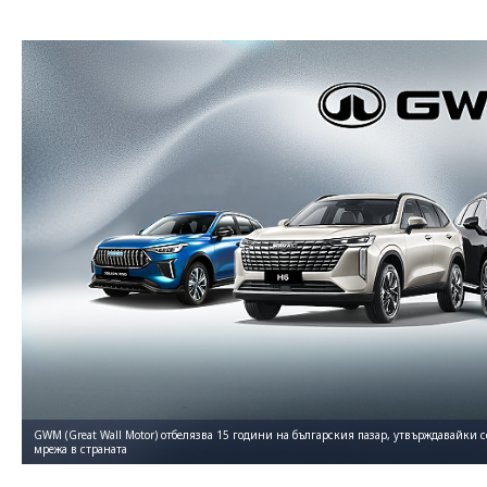
GWM (Great Wall Motor) отбелязва 15 години на българския пазар, утвърждавайки с
мрежа в страната