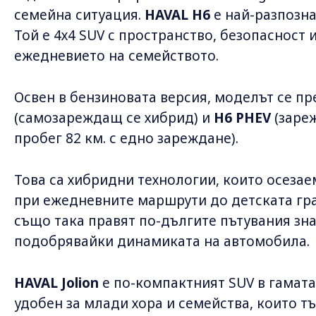
семейна ситуация.
HAVAL H6
е най-разпозн
Той е 4х4 SUV с пространство, безопасност
ежедневието на семейството.
Освен в бензиновата версия, моделът се п
(самозареждащ се хибрид) и
H6 PHEV
(заре
пробег 82 км. с едно зареждане).
Това са хибридни технологии, които осезае
при ежедневните маршрути до детската гра
също така правят по-дългите пътувания зн
подобрявайки динамиката на автомобила.
HAVAL Jolion
е по-компактният SUV в гамата
удобен за млади хора и семейства, които т