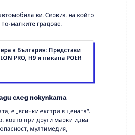
автомобила ви. Сервиз, на който
в по-малките градове.
ера в България: Представи
LION PRO, H9 и пикапа POER
ади след покупката
а, е „всички екстри в цената“.
о, което при други марки идва
зопасност, мултимедия,