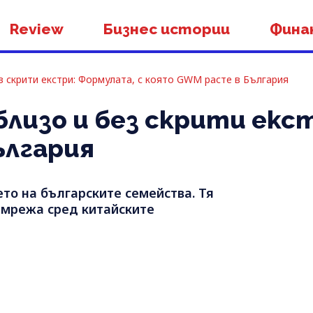
Review
Бизнес истории
Фина
з скрити екстри: Формулата, с която GWM расте в България
близо и без скрити екс
ългария
то на българските семейства. Тя
 мрежа сред китайските