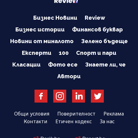
Бизнес Новини
Review
Бизнес истории
Финансов буквар
Новини от миналото
Зелено бъдеще
Експерти
100
Спорт и пари
Класации
Фото есе
Знаете ли, че
Автори
Общи условия
Поверителност
Реклама
Контакти
Етичен кодекс
За нас