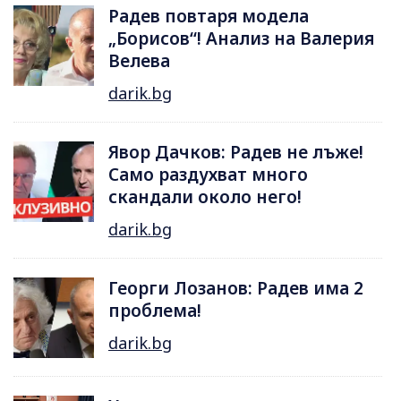
Радев повтаря модела
„Борисов“! Анализ на Валерия
Велева
darik.bg
Явор Дачков: Радев не лъже!
Само раздухват много
скандали около него!
darik.bg
Георги Лозанов: Радев има 2
проблема!
darik.bg