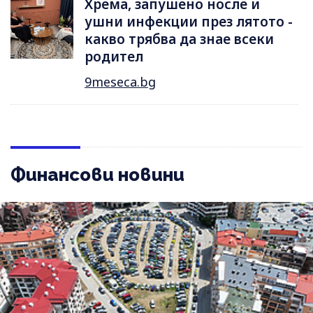
Хрема, запушено носле и
ушни инфекции през лятотo -
какво трябва да знае всеки
родител
9meseca.bg
Финансови новини