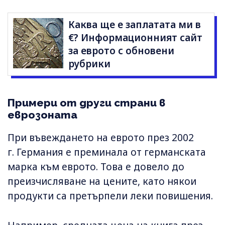
Каква ще е заплатата ми в
€? Информационният сайт
за еврото с обновени
рубрики
Примери от други страни в
еврозоната
При въвеждането на еврото през 2002
г. Германия е преминала от германската
марка към еврото. Това е довело до
преизчисляване на цените, като някои
продукти са претърпели леки повишения.