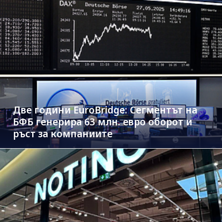
Две години EuroBridge: Сегментът на
БФБ генерира 63 млн. евро оборот и
ръст за компаниите