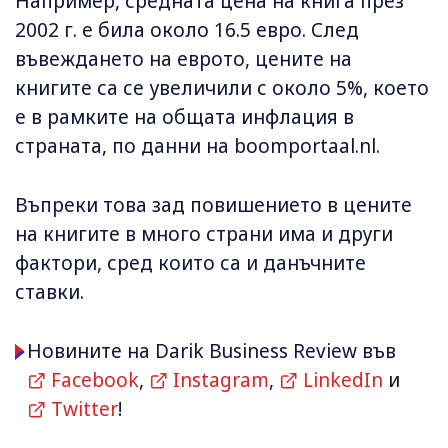
Например, средната цена на книга през
2002 г. е била около 16.5 евро. След
въвеждането на еврото, цените на
книгите са се увеличили с около 5%, което
е в рамките на общата инфлация в
страната, по данни на boomportaal.nl.
Въпреки това зад повишението в цените
на книгите в много страни има и други
фактори, сред които са и данъчните
ставки.
Новините на Darik Business Review във
Facebook
,
Instagram
,
LinkedIn
и
Twitter
!