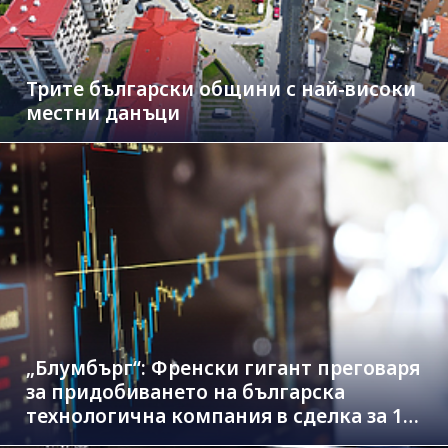
Трите български общини с най-високи
местни данъци
„Блумбърг“: Френски гигант преговаря
за придобиването на българска
технологична компания в сделка за 1.3
млрд. евро