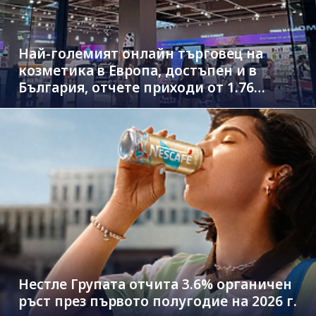
Най-големият онлайн търговец на
козметика в Европа, достъпен и в
България, отчете приходи от 1.76
млрд. евро
Нестле Групата отчита 3.6% органичен
ръст през първото полугодие на 2026 г.