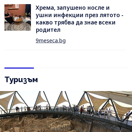
Хрема, запушено носле и
ушни инфекции през лятотo -
какво трябва да знае всеки
родител
9meseca.bg
Туризъм