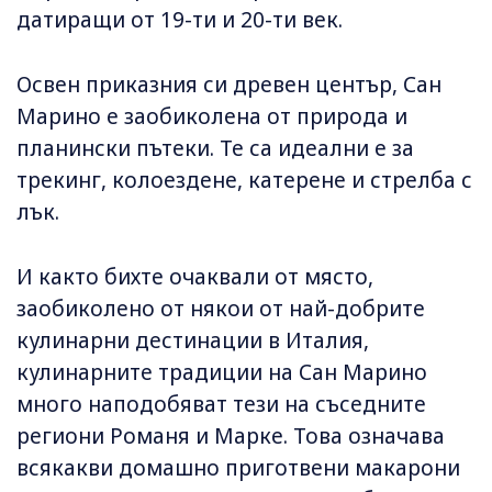
датиращи от 19-ти и 20-ти век.
Освен приказния си древен център, Сан
Марино е заобиколена от природа и
планински пътеки. Те са идеални е за
трекинг, колоездене, катерене и стрелба с
лък.
И както бихте очаквали от място,
заобиколено от някои от най-добрите
кулинарни дестинации в Италия,
кулинарните традиции на Сан Марино
много наподобяват тези на съседните
региони Романя и Марке. Това означава
всякакви домашно приготвени макарони