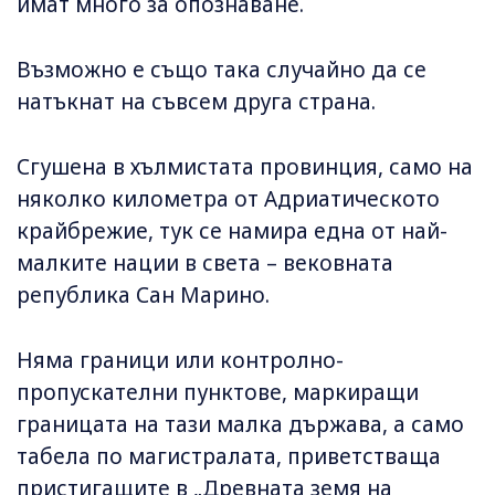
имат много за опознаване.
Възможно е също така случайно да се
натъкнат на съвсем друга страна.
Сгушена в хълмистата провинция, само на
няколко километра от Адриатическото
крайбрежие, тук се намира една от най-
малките нации в света – вековната
република Сан Марино.
Няма граници или контролно-
пропускателни пунктове, маркиращи
границата на тази малка държава, а само
табела по магистралата, приветстваща
пристигащите в „Древната земя на