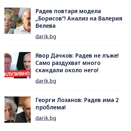
Радев повтаря модела
„Борисов“! Анализ на Валерия
Велева
darik.bg
Явор Дачков: Радев не лъже!
Само раздухват много
скандали около него!
darik.bg
Георги Лозанов: Радев има 2
проблема!
darik.bg