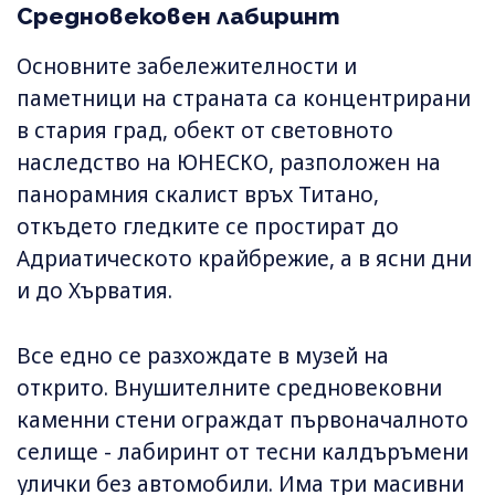
Средновековен лабиринт
Основните забележителности и
паметници на страната са концентрирани
в стария град, обект от световното
наследство на ЮНЕСКО, разположен на
панорамния скалист връх Титано,
откъдето гледките се простират до
Адриатическото крайбрежие, а в ясни дни
и до Хърватия.
Все едно се разхождате в музей на
открито. Внушителните средновековни
каменни стени ограждат първоначалното
селище - лабиринт от тесни калдъръмени
улички без автомобили. Има три масивни