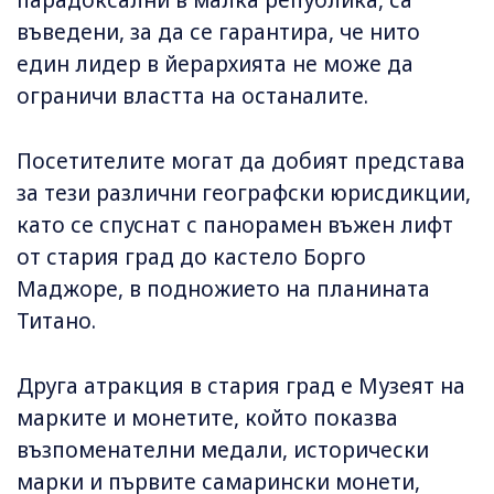
парадоксални в малка република, са
въведени, за да се гарантира, че нито
един лидер в йерархията не може да
ограничи властта на останалите.
Посетителите могат да добият представа
за тези различни географски юрисдикции,
като се спуснат с панорамен въжен лифт
от стария град до кастело Борго
Маджоре, в подножието на планината
Титано.
Друга атракция в стария град е Музеят на
марките и монетите, който показва
възпоменателни медали, исторически
марки и първите самарински монети,