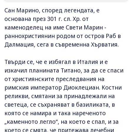
Сан Марино, според легендата, е
основана през 301 г. сл. Хр. от
каменоделец на име Свети Марин -
раннохристиянин родом от остров Раб в
Далмация, сега в съвременна Хърватия.
Твърди се, че е избягал в Италия и е
изкачил планината Титано, за да се спаси
от християнските преследвания на
римския император Диоклециан. Костни
реликви, смятани за принадлежали на
светеца, се съхраняват в базиликата, в
която се намира и така нареченото
„каменното легло“, на което е спал, и за
което се смята, че притежава лечебни