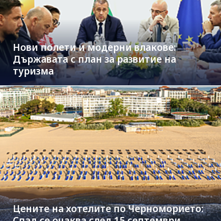
Нови полети и модерни влакове:
Държавата с план за развитие на
туризма
Цените на хотелите по Черноморието:
Спад се очаква след 15 септември