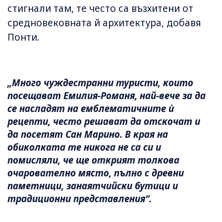
стигнали там, те често са възхитени от
средновековната й архитектура, добавя
Понти.
„Много чуждестранни туристи, които
посещават Емилия-Романя, най-вече за да
се насладят на емблематичните ѝ
рецепти, често решават да отскочат и
да посетят Сан Марино. В края на
обиколката те никога не са си и
помисляли, че ще открият толкова
очарователно място, пълно с древни
паметници, занаятчийски бутици и
традиционни представления“.