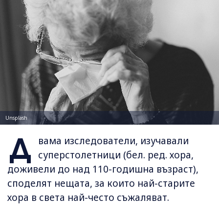
Unsplash
Д
вама изследователи, изучавали
суперстолетници (бел. ред. хора,
доживели до над 110-годишна възраст),
споделят нещата, за които най-старите
хора в света най-често съжаляват.