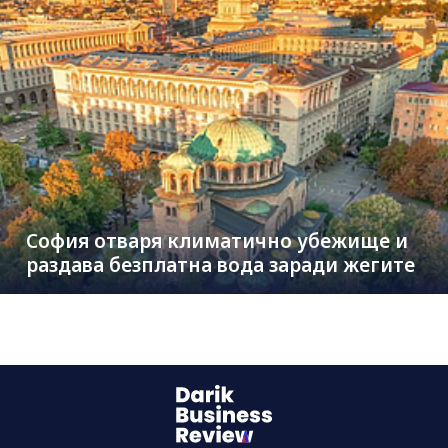
София отваря климатично убежище и
раздава безплатна вода заради жегите