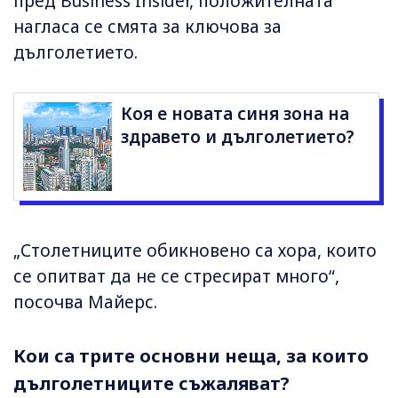
пред Business Insider, положителната
нагласа се смята за ключова за
дълголетието.
Коя е новата синя зона на
здравето и дълголетието?
„Столетниците обикновено са хора, които
се опитват да не се стресират много“,
посочва Майерс.
Кои са трите основни неща, за които
дълголетниците съжаляват?