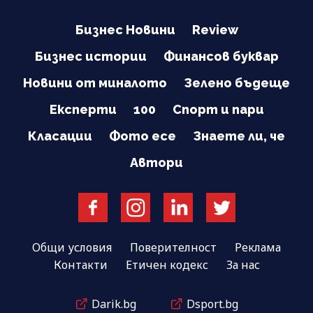
Бизнес Новини
Review
Бизнес истории
Финансов буквар
Новини от миналото
Зелено бъдеще
Експерти
100
Спорт и пари
Класации
Фото есе
Знаете ли, че
Автори
Общи условия
Поверителност
Реклама
Контакти
Етичен кодекс
За нас
Darik.bg
Dsport.bg