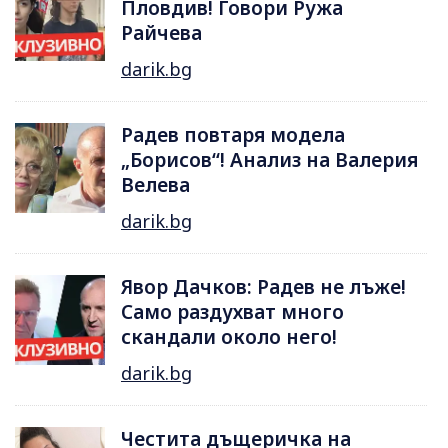
Пловдив! Говори Ружа
Райчева
darik.bg
Радев повтаря модела
„Борисов“! Анализ на Валерия
Велева
darik.bg
Явор Дачков: Радев не лъже!
Само раздухват много
скандали около него!
darik.bg
Честита дъщеричка на