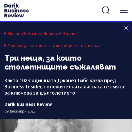
Начало
Бизнес Новини
Здраве
Три неща, за които столетниците съжаляват
Три неща, за които
столетниците съжаляват
Както 102-годишната Джанет Гибс казва пред
Business Insider, положителната нагласа се смята
за ключова за дълголетието
Darik Business Review
09 Декември 2023