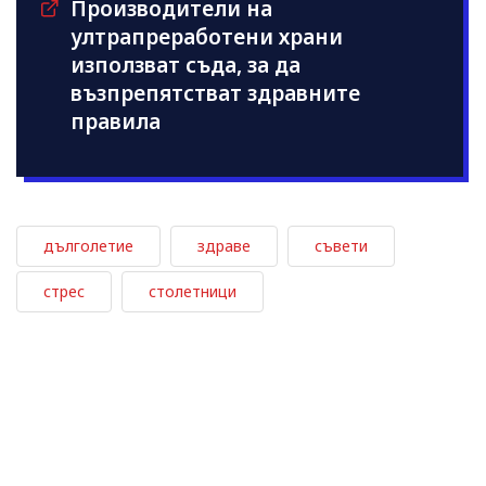
Производители на
ултрапреработени храни
използват съдa, за да
възпрепятстват здравните
правила
дълголетие
здраве
съвети
стрес
столетници