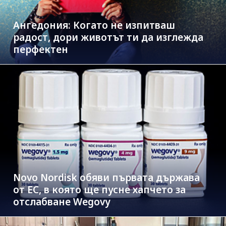
Ангедония: Когато не изпитваш
радост, дори животът ти да изглежда
перфектен
Novo Nordisk обяви първата държава
от ЕС, в която ще пусне хапчето за
отслабване Wegovy