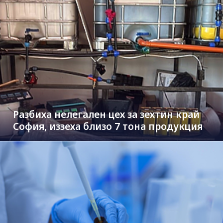
Разбиха нелегален цех за зехтин край
София, иззеха близо 7 тона продукция