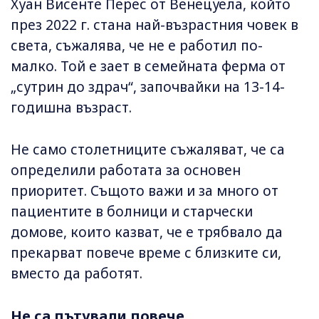
Хуан Висенте Перес от Венецуела, който
през 2022 г. стана най-възрастния човек в
света, съжалява, че не е работил по-
малко. Той е зает в семейната ферма от
„сутрин до здрач“, започвайки на 13-14-
годишна възраст.
Не само столетниците съжаляват, че са
определили работата за основен
приоритет. Същото важи и за много от
пациентите в болници и старчески
домове, които казват, че е трябвало да
прекарват повече време с близките си,
вместо да работят.
Не са пътували повече