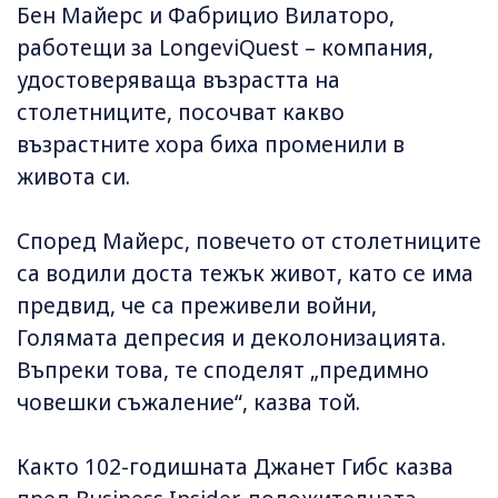
Бен Майерс и Фабрицио Вилаторо,
работещи за LongeviQuest – компания,
удостоверяваща възрастта на
столетниците, посочват какво
възрастните хора биха променили в
живота си.
Според Майерс, повечето от столетниците
са водили доста тежък живот, като се има
предвид, че са преживели войни,
Голямата депресия и деколонизацията.
Въпреки това, те споделят „предимно
човешки съжаление“, казва той.
Както 102-годишната Джанет Гибс казва