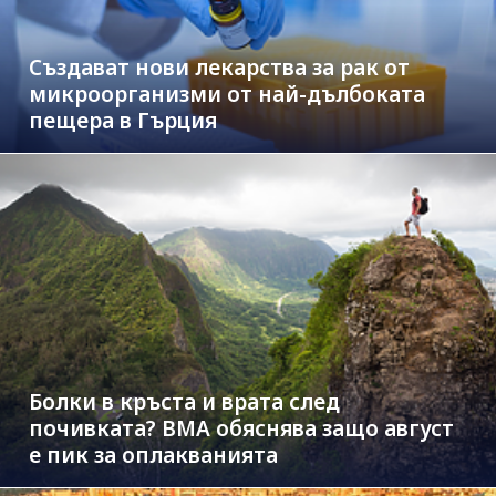
Създават нови лекарства за рак от
микроорганизми от най-дълбоката
пещера в Гърция
Болки в кръста и врата след
почивката? ВМА обяснява защо август
е пик за оплакванията