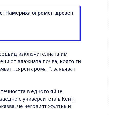
е: Намериха огромен древен
 предвид изключителната им
дени от влажната почва, която ги
чват „сярен аромат“, заявяват
 течността в едното яйце,
заедно с университета в Кент,
казва, че неговият жълтък и