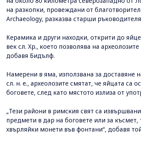
на около 80 километра северозападно от Ло
на разкопки, провеждани от благотворител
Archaeology, разказва старши ръководител
Керамика и други находки, открити до яйце
век сл. Хр., което позволява на археолозите
добавя Бидълф.
Намерени в яма, използвана за доставяне на
сл. н. е., археолозите смятат, че яйцата са 
боговете, след като мястото излиза от упот
„Тези райони в римския свят са извършвани
предмети в дар на боговете или за късмет, 
хвърляйки монети във фонтани“, добавя той