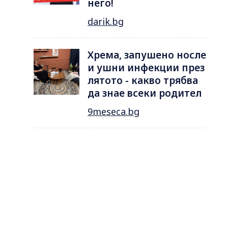
него!
darik.bg
Хрема, запушено носле
и ушни инфекции през
лятотo - какво трябва
да знае всеки родител
9meseca.bg