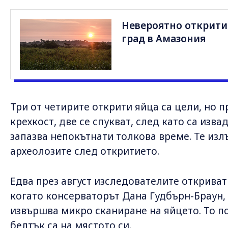
Невероятно открити
град в Амазония
Три от четирите открити яйца са цели, но
крехкост, две се спукват, след като са изва
запазва непокътнати толкова време. Те излъ
археолозите след откритието.
Едва през август изследователите откриват
когато консерваторът Дана Гудбърн-Браун, 
извършва микро сканиране на яйцето. То по
белтък са на мястото си.