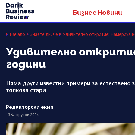
Бизнес Новини
Начало
Знаете ли, че
Удивително откритие: Намериха н
Удивително откритие:
години
Няма други известни примери за естествено з
толкова стари
Редакторски екип
13 Февруари 2024