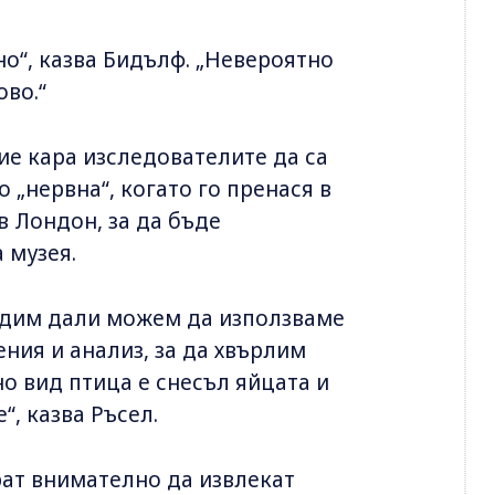
о“, казва Бидълф. „Невероятно
ово.“
ие кара изследователите да са
 „нервна“, когато го пренася в
в Лондон, за да бъде
 музея.
идим дали можем да използваме
ния и анализ, за да хвърлим
о вид птица е снесъл яйцата и
, казва Ръсел.
ат внимателно да извлекат