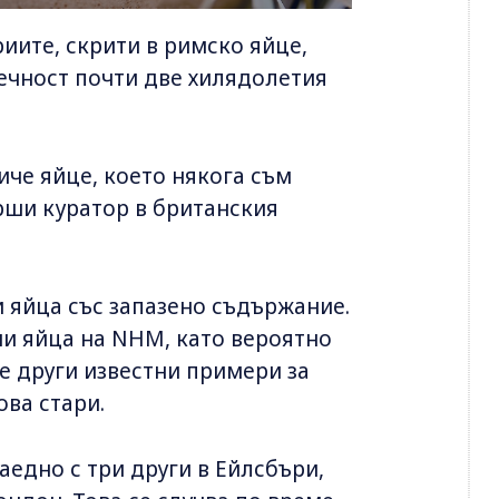
иите, скрити в римско яйце,
течност почти две хилядолетия
иче яйце, което някога съм
рши куратор в британския
и яйца със запазено съдържание.
ни яйца на NHM, като вероятно
че други известни примери за
ова стари.
заедно с три други в Ейлсбъри,