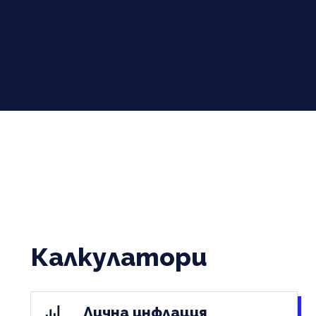
Калкулатори
Лична инфлация