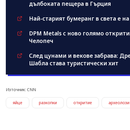
дълбоката пещера в Гърция
Най-старият бумеранг в света е на 
DPM Metals с ново голямо открити
Челопеч
След цунами и векове забрава: Д
Шабла става туристически хит
Източник: CNN
яйце
разкопки
откритие
археолози