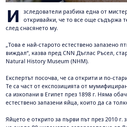
И
зследователи разбиха една от мистер
откривайки, че то все още съдържа 
след снасянето му.
„Това е най-старото естествено запазено пт
виждал“, казва пред CNN Дъглас Ръсел, ста
Natural History Museum (NHM).
Експертът посочва, че са открити и по-стар
Те са част от експозицията от мумифицира
са изкопани в Египет през 1898 г. Няма оба
естествено запазени яйца, които да са толк
Яйцето е открито за първи път през 2010 г. 