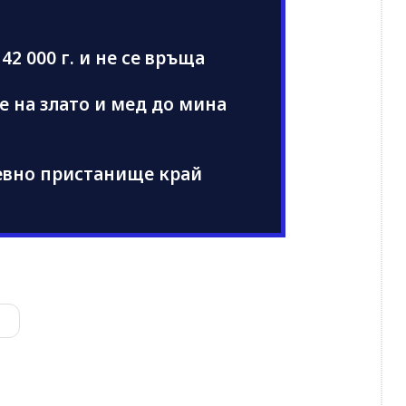
42 000 г. и не се връща
е на злато и мед до мина
ревно пристанище край