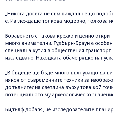
„Никога досега не съм виждал нещо подобн
е. Изглеждаше толкова модерно, толкова н
Боравенето с такова крехко и ценно открит
много внимателни. Гудбърн-Браун е особено
специална кутия в обществения транспорт 
изследвано. Находката обаче рядко напуска
„В бъдеще ще бъде много вълнуващо да в
някоя от съвременните техники за изображе
допълнителна светлина върху това кой точн
потенциалното му археологическо значение“
Бидълф добавя, че изследователите планир