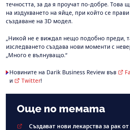
течността, за да я проучат по-добре. Това 
на издухването на яйце, при който се прави
създаване на 3D модел.
„Никой не е виждал нещо подобно преди, та
изследването създава нови моменти с невер
„Много е вълнуващо.“
Новините на Darik Business Review във
F
и
Twitter
!
Още по темата
Създават нови лекарства за рак о