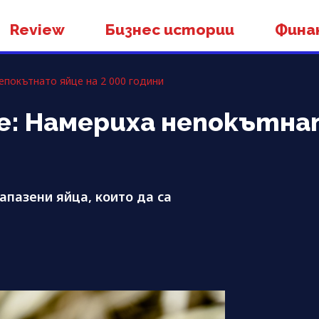
Review
Бизнес истории
Фина
епокътнато яйце на 2 000 години
 Намериха непокътнато
апазени яйца, които да са