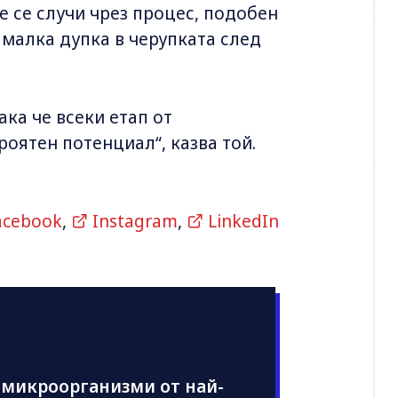
ще се случи чрез процес, подобен
 малка дупка в черупката след
ка че всеки етап от
оятен потенциал“, казва той.
acebook
,
Instagram
,
LinkedIn
т микроорганизми от най-