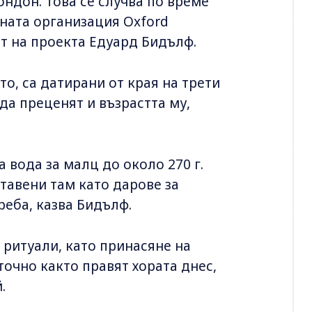
ндон. Това се случва по време
ната организация Oxford
ят на проекта Едуард Бидълф.
то, са датирани от края на трети
 да преценят и възрастта му,
 вода за малц до около 270 г.
оставени там като дарове за
реба, казва Бидълф.
 ритуали, като принасяне на
точно както правят хората днес,
.