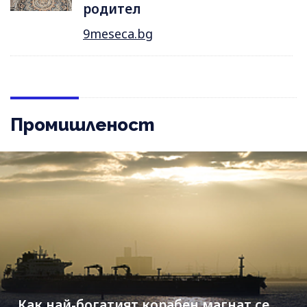
родител
9meseca.bg
Промишленост
Как най-богатият корабен магнат се