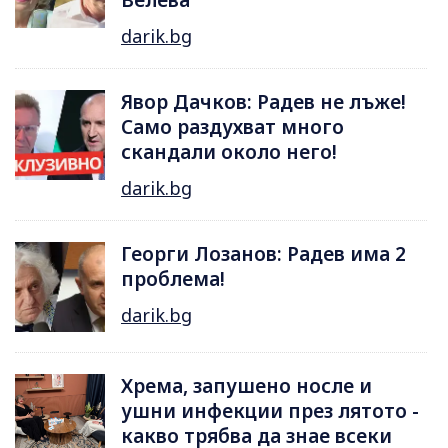
Велева
darik.bg
Явор Дачков: Радев не лъже!
Само раздухват много
скандали около него!
darik.bg
Георги Лозанов: Радев има 2
проблема!
darik.bg
Хрема, запушено носле и
ушни инфекции през лятотo -
какво трябва да знае всеки