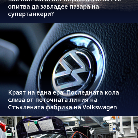
опитва да завладее пазара на
супертанкери?
Краят на една ера: Последната кола
слиза от поточната линия на
Стъклената фабрика на Volkswagen