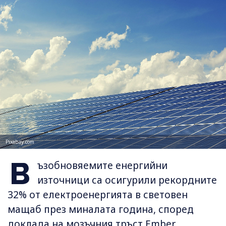
Pixabay.com
В
ъзобновяемите енергийни
източници са осигурили рекордните
32% от електроенергията в световен
мащаб през миналата година, според
доклада на мозъчния тръст Ember.