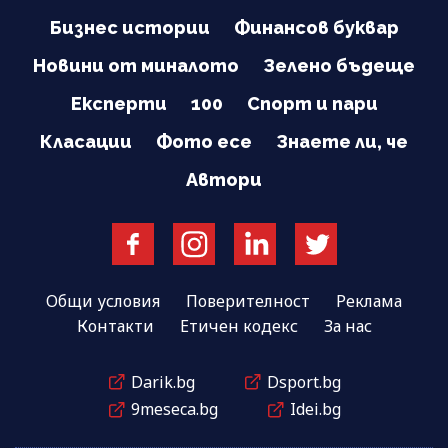
Бизнес истории
Финансов буквар
Новини от миналото
Зелено бъдеще
Експерти
100
Спорт и пари
Класации
Фото есе
Знаете ли, че
Автори
Общи условия
Поверителност
Реклама
Контакти
Етичен кодекс
За нас
Darik.bg
Dsport.bg
9meseca.bg
Idei.bg