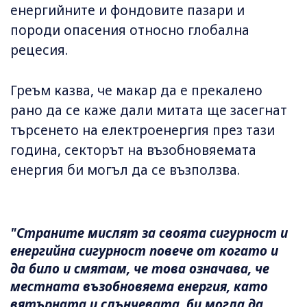
енергийните и фондовите пазари и
породи опасения относно глобална
рецесия.
Греъм казва, че макар да е прекалено
рано да се каже дали митата ще засегнат
търсенето на електроенергия през тази
година, секторът на възобновяемата
енергия би могъл да се възползва.
"Страните мислят за своята сигурност и
енергийна сигурност повече от когато и
да било и смятам, че това означава, че
местната възобновяема енергия, като
вятърната и слънчевата, би могла да