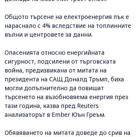
Общото търсене на електроенергия пък е
нараснало с 4% вследствие на топлинните
вълни и центровете за данни.
Опасенията относно енергийната
сигурност, подсилени от търговската
война, предизвикана от митата на
президента на САЩ Доналд Тръмп, биха
могли допълнително да повишат
търсенето на възобновяема енергия през
тази година, казва пред Reuters
анализаторът в Ember Юън Греъм.
Обявяването на митата доведе до срив на