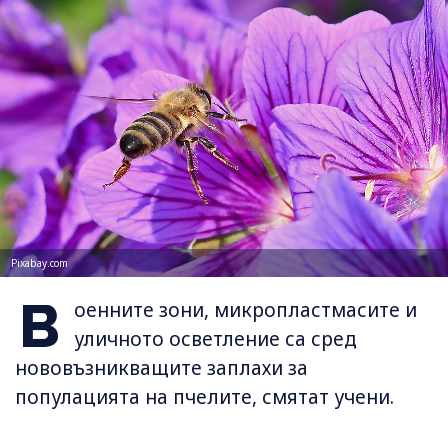
Pixabay.com
В
оенните зони, микропластмасите и
уличното осветление са сред
нововъзникващите заплахи за
популацията на пчелите, смятат учени.