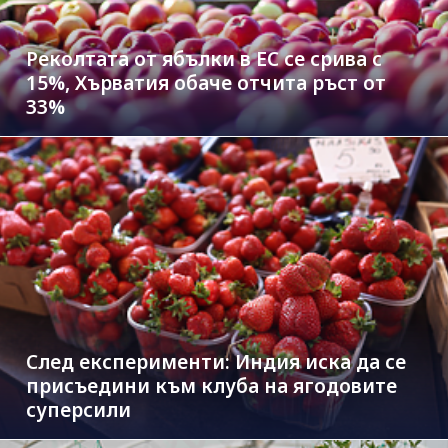
Реколтата от ябълки в ЕС се срива с
15%, Хърватия обаче отчита ръст от
33%
След експерименти: Индия иска да се
присъедини към клубa на ягодовите
суперсили