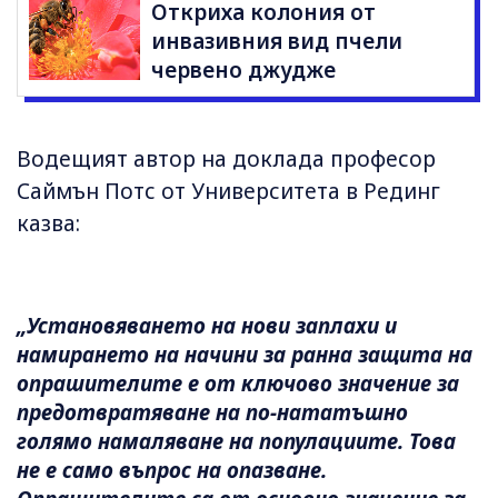
Откриха колония от
инвазивния вид пчели
червено джудже
Водещият автор на доклада професор
Саймън Потс от Университета в Рединг
казва:
„Установяването на нови заплахи и
намирането на начини за ранна защита на
опрашителите е от ключово значение за
предотвратяване на по-нататъшно
голямо намаляване на популациите. Това
не е само въпрос на опазване.