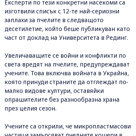
Експерти по тези конкретни насекоми са
изготвили списък с 12-те най-сериозни
заплахи за пчелите в следващото
десетилетие, който беше публикуван като
част от доклад на Университета в Рединг.
Увеличаващите се войни и конфликти по
света вредят на пчелите, предупреждават
учените. Това включва войната в Украйна,
която принуди страните да отглеждат по-
малко видове култури, оставяйки
опрашителите без разнообразна храна
през целия сезон.
Учените са открили, че микропластмасови
частици замърсяват пчелните кошери в