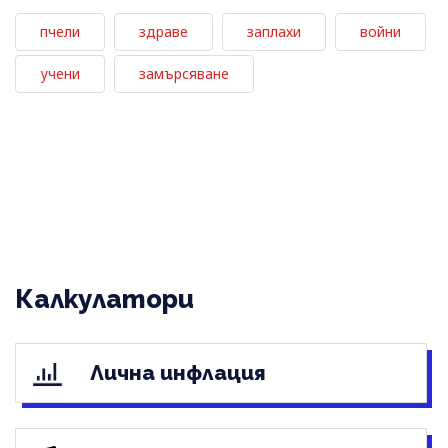
пчели
здраве
заплахи
войни
учени
замърсяване
Калкулатори
Лична инфлация