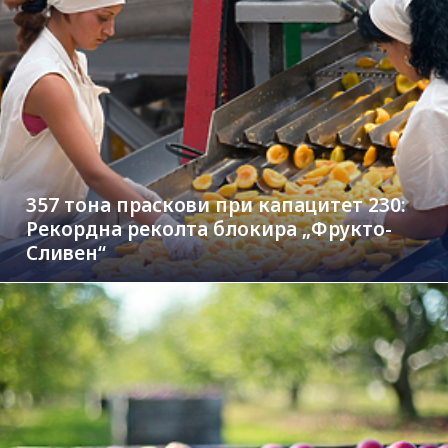
357 тона праскови при капацитет 230:
Рекордна реколта блокира „Фрукто-
Сливен“