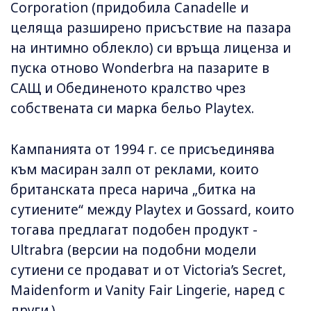
Corporation (придобила Canadelle и
целяща разширено присъствие на пазара
на интимно облекло) си връща лиценза и
пуска отново Wonderbra на пазарите в
САЩ и Обединеното кралство чрез
собствената си марка бельо Playtex.
Кампанията от 1994 г. се присъединява
към масиран залп от реклами, които
британската преса нарича „битка на
сутиените“ между Playtex и Gossard, които
тогава предлагат подобен продукт -
Ultrabra (версии на подобни модели
сутиени се продават и от Victoria’s Secret,
Maidenform и Vanity Fair Lingerie, наред с
други.)