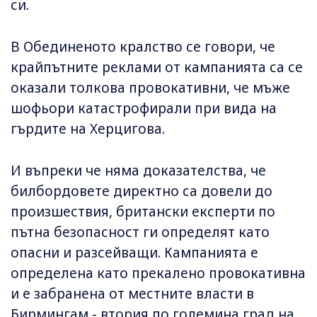
си.
В Обединеното кралство се говори, че
крайпътните реклами от кампанията са се
оказали толкова провокативни, че мъже
шофьори катастрофирали при вида на
гърдите на Херцигова.
И въпреки че няма доказателства, че
билбордовете директно са довели до
произшествия, британски експерти по
пътна безопасност ги определят като
опасни и разсейващи. Кампанията е
определена като прекалено провокативна
и е забранена от местните власти в
Бирмингам - втория по големина град на