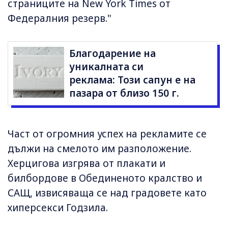
страниците на New York Times от
Федералния резерв."
Благодарение на
уникалната си
реклама: Този сапун е на
пазара от близо 150 г.
Част от огромния успех на рекламите се
дължи на смелото им разположение.
Херцигова изгрява от плакати и
билбордове в Обединеното кралство и
САЩ, извисяваща се над градовете като
хиперсекси Годзила.