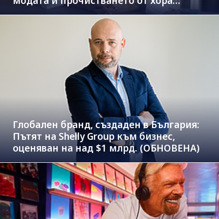
модата и прочистването от хора
паразити
Глобален бранд, създаден в България:
Пътят на Shelly Group към бизнес,
оценяван на над $1 млрд. (ОБНОВЕНА)