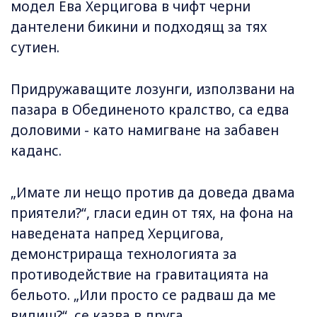
модел Ева Херцигова в чифт черни
дантелени бикини и подходящ за тях
сутиен.
Придружаващите лозунги, използвани на
пазара в Обединеното кралство, са едва
доловими - като намигване на забавен
каданс.
„Имате ли нещо против да доведа двама
приятели?“, гласи един от тях, на фона на
наведената напред Херцигова,
демонстрираща технологията за
противодействие на гравитацията на
бельото. „Или просто се радваш да ме
видиш?“, се казва в друга.