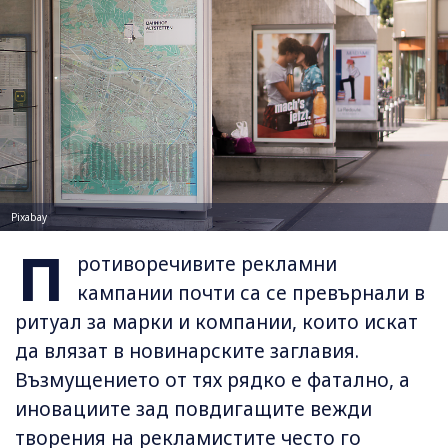
Pixabay
П
ротиворечивите рекламни
кампании почти са се превърнали в
ритуал за марки и компании, които искат
да влязат в новинарските заглавия.
Възмущението от тях рядко е фатално, а
иновациите зад повдигащите вежди
творения на рекламистите често го