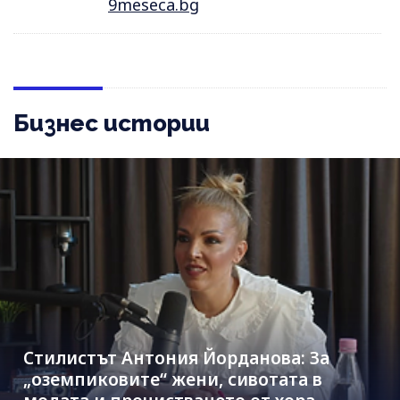
9meseca.bg
Бизнес истории
Стилистът Антония Йорданова: За
„оземпиковите“ жени, сивотата в