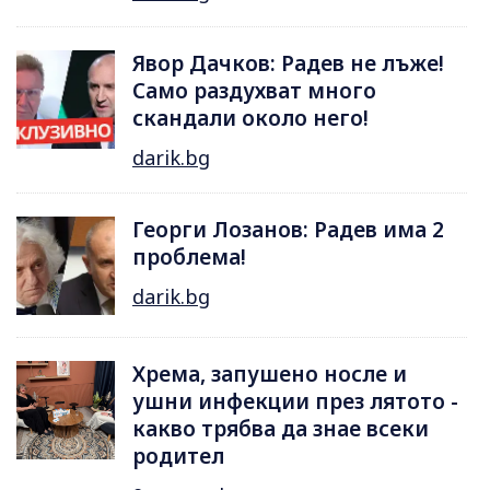
Явор Дачков: Радев не лъже!
Само раздухват много
скандали около него!
darik.bg
Георги Лозанов: Радев има 2
проблема!
darik.bg
Хрема, запушено носле и
ушни инфекции през лятотo -
какво трябва да знае всеки
родител