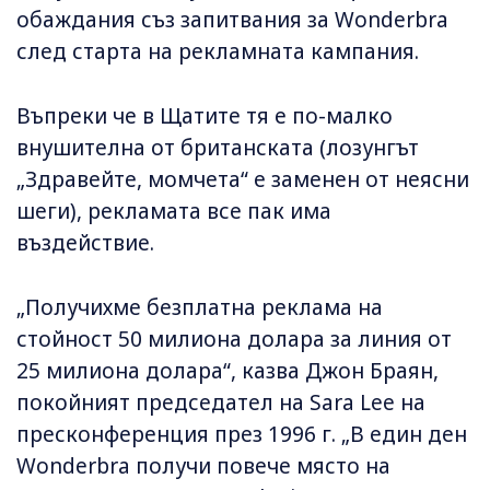
обаждания съз запитвания за Wonderbra
след старта на рекламната кампания.
Въпреки че в Щатите тя е по-малко
внушителна от британската (лозунгът
„Здравейте, момчета“ е заменен от неясни
шеги), рекламата все пак има
въздействие.
„Получихме безплатна реклама на
стойност 50 милиона долара за линия от
25 милиона долара“, казва Джон Браян,
покойният председател на Sara Lee на
пресконференция през 1996 г. „В един ден
Wonderbra получи повече място на