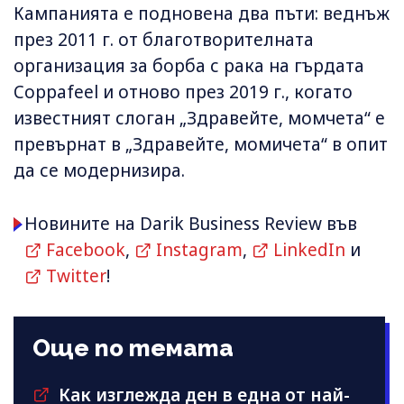
Кампанията е подновена два пъти: веднъж
през 2011 г. от благотворителната
организация за борба с рака на гърдата
Coppafeel и отново през 2019 г., когато
известният слоган „Здравейте, момчета“ е
превърнат в „Здравейте, момичета“ в опит
да се модернизира.
Новините на Darik Business Review във
Facebook
,
Instagram
,
LinkedIn
и
Twitter
!
Още по темата
Как изглежда ден в една от най-