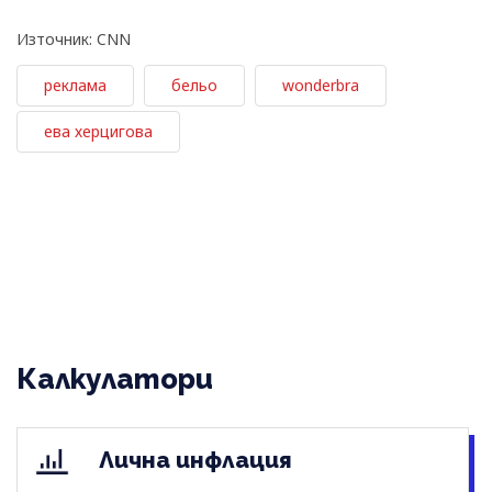
Източник: CNN
реклама
бельо
wonderbra
ева херцигова
Калкулатори
Лична инфлация