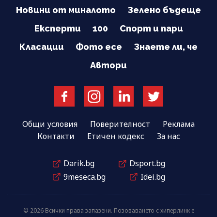
Новини от миналото
Зелено бъдеще
Експерти
100
Спорт и пари
Класации
Фото есе
Знаете ли, че
Автори
Общи условия
Поверителност
Реклама
Контакти
Етичен кодекс
За нас
Darik.bg
Dsport.bg
9meseca.bg
Idei.bg
© 2026 Всички права запазени. Позоваването с хиперлинк е