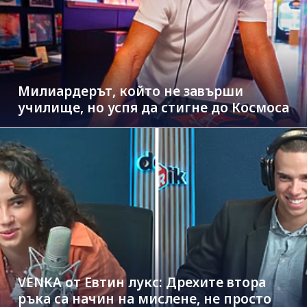
Милиардерът, който не завърши
училище, но успя да стигне до Космоса
VENKA от Евтин лукс: Дрехите втора
ръка са начин на мислене, не просто