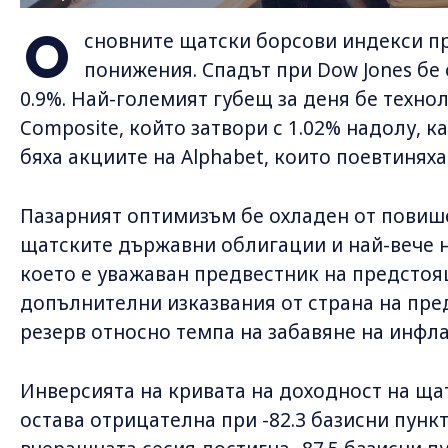
О
сновните щатски борсови индекси п
понижения. Спадът при Dow Jones бе 
0.9%. Най-големият губещ за деня бе техно
Composite, който затвори с 1.02% надолу, к
бяха акциите на Alphabet, които поевтиняха
Пазарният оптимизъм бе охладен от повиш
щатските държавни облигации и най-вече н
което e уважаван предвестник на предстоящ
допълнителни изказвания от страна на пр
резерв относно темпа на забавяне на инфл
Инверсията на кривата на доходност на щ
остава отрицателна при -82.3 базисни пункт