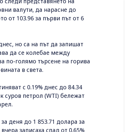
о следи представянето на
вни валути, да нарасне до
о от 103.96 за първи път от 6
нес, но са на път да запишат
ава да се колебае между
за по-голямо търсене на горива
вината в света.
иняват с 0.19% днес до 84.34
ек суров петрол (WTI) бележат
арел.
за деня до 1 853.71 долара за
вчера записаха спад от 0.65%