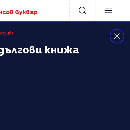
нсов буквар
лстрийт
дългови книжа