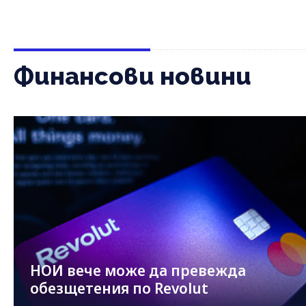
Финансови новини
НОИ вече може да превежда
обезщетения по Revolut