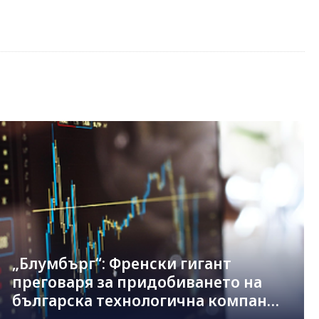
„Блумбърг“: Френски гигант
преговаря за придобиването на
българска технологична компания