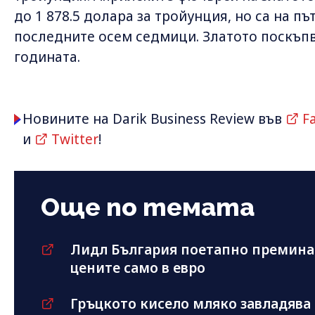
до 1 878.5 долара за тройунция, но са на пъ
последните осем седмици. Златото поскъпв
годината.
Новините на Darik Business Review във
F
и
Twitter
!
Още по темата
Лидл България поетапно премина
цените само в евро
Гръцкото кисело мляко завладява 