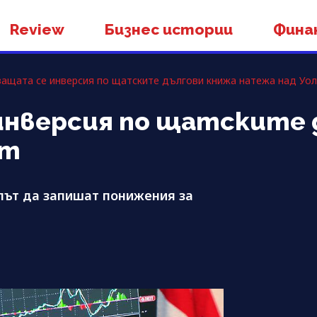
Review
Бизнес истории
Фина
ащата се инверсия по щатските дългови книжа натежа над Уо
инверсия по щатските 
йт
 път да запишат понижения за