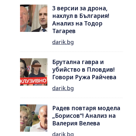
3 версии за дрона,
нахлул в България!
Анализ на Тодор
Тагарев
darik.bg
Брутална гавра и
убийство в Пловдив!
Говори Ружа Райчева
darik.bg
Радев повтаря модела
„Борисов“! Анализ на
Валерия Велева
darik.bg