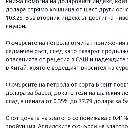
книжа помогна на доларовият индекс, койт
долара спрямо кошница от шест други осно
103.28. Във вторник индексът достигна нивот
януари.
Фючърсите на петрола отчитат понижения д
седмичен ръст, след като пазарът продълж
опасенията от рецесия в САЩ и надеждите 
в Китай, която е водещият вносител на суро
Фючърсите на петрола от сорта Брент поевт
долара за барел, докато тези на щатския л
спад в цената от 0.35% до 77.79 долара за б
Спот цената на златото се понижава с 0.41% 
тройунция. Априлските фючърси на златото 