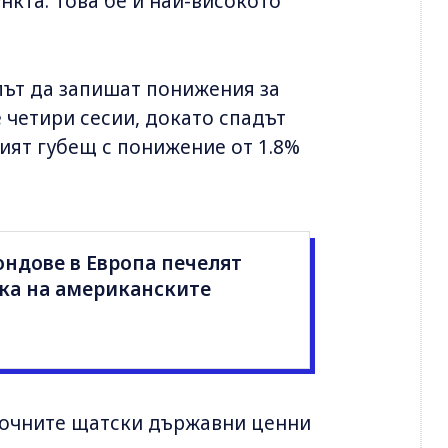
нкта. Това бе и най-високото
път да запишат понижения за
е четири сесии, докато спадът
мият губещ с понижение от 1.8%
ндове в Европа печелят
тка на американските
рочните щатски държавни ценни