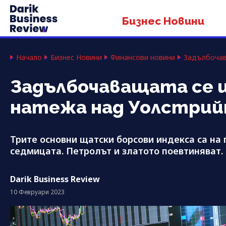
Бизнес Новини
Начало
Бизнес Новини
Финансови новини
Задълбочав
Задълбочаващата се 
натежа над Уолстри
Трите основни щатски борсови индекса са на
седмицата. Петролът и златото поевтиняват.
Darik Business Review
10 Февруари 2023