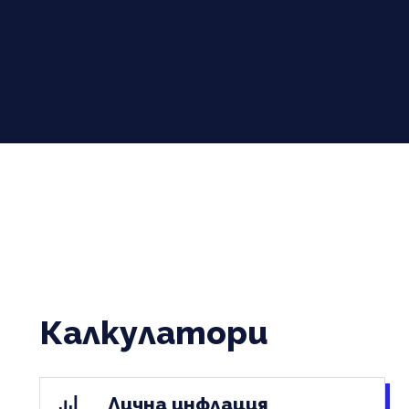
Калкулатори
Лична инфлация