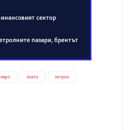
Финансовият сектор
етролните пазари, брентът
евро
злато
петрол