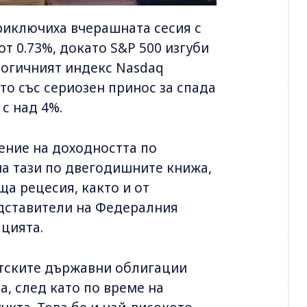
риключиха вчерашната сесия с
от 0.73%, докато S&P 500 изгуби
логичният индекс Nasdaq
ато със сериозен принос за спада
 с над 4%.
ение на доходността по
а тази по двегодишните книжа,
а рецесия, както и от
едставители на Федералния
ацията.
атските държавни облигации
а, след като по време на