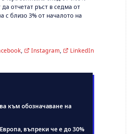
т да отчетат ръст в седма от
а с близо 3% от началото на
acebook
,
Instagram
,
LinkedIn
ва към обозначаване на
Европа, въпреки че е до 30%