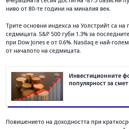
вчерашната сесия достигна -87.5 базисни пу
ниво от 80-те години на миналия век.
Трите основни индекса на Уолстрийт са на 
седмицата. S&P 500 губи 1.3% за последнит
при Dow Jones е от 0.6%. Nasdaq е най-голе
от началото на седмицата.
Инвестиционните фо
популярност за сме
Повишението на доходността при краткос