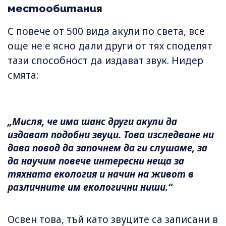
местообитания
С повече от 500 вида акули по света, все
още не е ясно дали други от тях споделят
тази способност да издават звук. Нидер
смята:
„Мисля, че има шанс други акули да
издават подобни звуци. Това изследване ни
дава повод да започнем да ги слушаме, за
да научим повече интересни неща за
тяхната екология и начин на живот в
различните им екологични ниши.“
Освен това, тъй като звуците са записани в