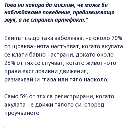
Това ни накара да мислим, че може би
наблюдаваме поведение, предизвикващо
звук, а не странен артефакт.“
Екипът също така забелязва, че около 70%
от щракванията настъпват, когато акулата
се клати бавно настрани, докато около
25% от тях се случват, когато животното
прави експлозивни движения,
размахвайки глава или тяло наоколо.
Само 5% от тях са регистрирани, когато
акулата не движи тялото си, според
проучването.