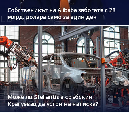
Собственикът на Alibaba забогатя с 28
млрд. долара само за един ден
Може ли Stellantis в сръбския
Крагуевац да устои на натиска?