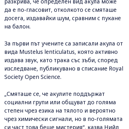
разкрива, че определен вид акула може
да е по-гласовит, отколкото се смяташе
досега, издавайки шум, сравним с пукане
на балон.
За първи път учените са записали акула от
вида Mustelus lenticulatus, която активно
издава звук, като трака със зъби, според
изследване, публикувано в списание Royal
Society Open Science.
„Смяташе се, че акулите поддържат
социални групи или общуват до голяма
степен чрез езика на тялото и вероятно
чрез химически сигнали, но в по-голямата
си част това беше мистерия“, казва Нийл