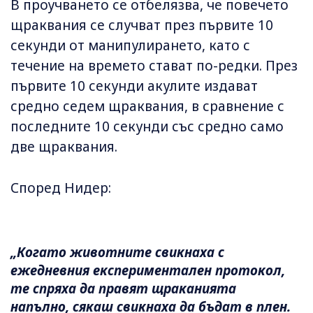
В проучването се отбелязва, че повечето
щраквания се случват през първите 10
секунди от манипулирането, като с
течение на времето стават по-редки. През
първите 10 секунди акулите издават
средно седем щраквания, в сравнение с
последните 10 секунди със средно само
две щраквания.
Според Нидер:
„Когато животните свикнаха с
ежедневния експериментален протокол,
те спряха да правят щраканията
напълно, сякаш свикнаха да бъдат в плен.