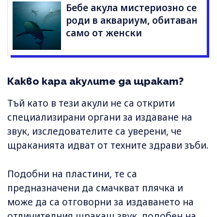
Бебе акула мистериозно се
роди в аквариум, обитаван
само от женски
Какво кара акулите да щракат?
Тъй като в тези акули не са открити
специализирани органи за издаване на
звук, изследователите са уверени, че
щраканията идват от техните здрави зъби.
Подобни на пластини, те са
предназначени да смачкват плячка и
може да са отговорни за издаването на
отличителния щракащ звук, подобен на