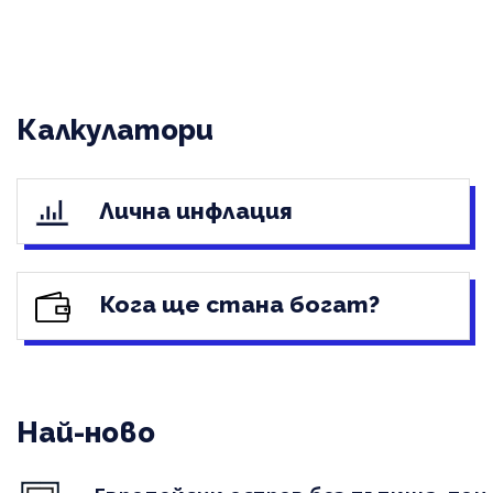
Калкулатори
Лична инфлация
Кога ще стана богат?
Най-ново