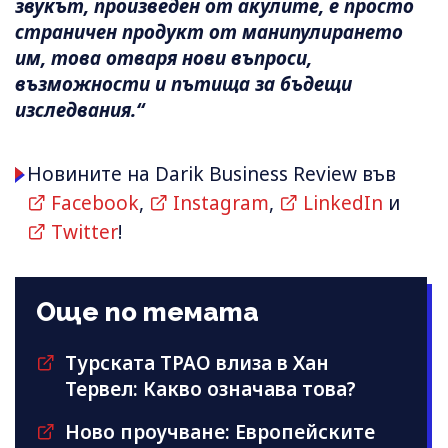
звукът, произведен от акулите, е просто
страничен продукт от манипулирането
им, това отваря нови въпроси,
възможности и пътища за бъдещи
изследвания.“
Новините на Darik Business Review във
Facebook
,
Instagram
,
LinkedIn
и
Twitter
!
Още по темата
Турската TPAO влиза в Хан
Тервел: Какво означава това?
Ново проучване: Европейските