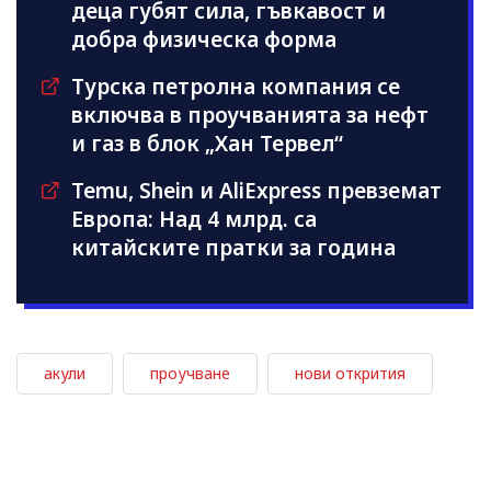
деца губят сила, гъвкавост и
добра физическа форма
Турска петролна компания се
включва в проучванията за нефт
и газ в блок „Хан Тервел“
Temu, Shein и AliExpress превземат
Европа: Над 4 млрд. са
китайските пратки за година
акули
проучване
нови открития