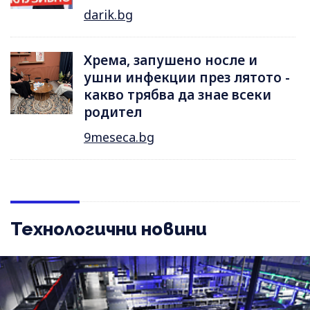
darik.bg
Хрема, запушено носле и
ушни инфекции през лятотo -
какво трябва да знае всеки
родител
9meseca.bg
Технологични новини