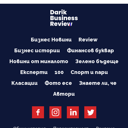
Бизнес Новини
Review
Бизнес истории
Финансов буквар
Новини от миналото
Зелено бъдеще
Експерти
100
Спорт и пари
Класации
Фото есе
Знаете ли, че
Автори