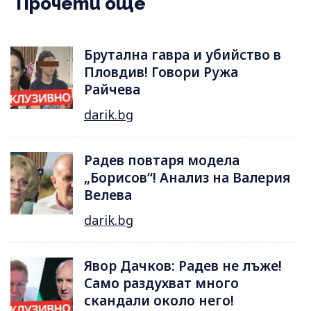
Прочети още
Брутална гавра и убийство в
Пловдив! Говори Ружа
Райчева
darik.bg
Радев повтаря модела
„Борисов“! Анализ на Валерия
Велева
darik.bg
Явор Дачков: Радев не лъже!
Само раздухват много
скандали около него!