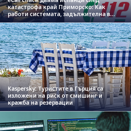
eCall спаси двама испанци след
катастрофа край Приморско: Как
работи системата, задължителна в
новите коли
Kaspersky: Туристите в Гърция са
изложени на риск от смишинг и
кражба на резервации