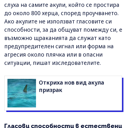
слуха на самите акули, който се простира
до около 800 херца, според проучването.
Ако акулите не използват гласовите си
способности, за да общуват помежду си, е
възможно щраканията да служат като
предупредителен сигнал или форма на
агресия около плячка или в опасни
ситуации, пишат изследователите.
Откриха нов вид акула
призрак
Гласови способности в естествени