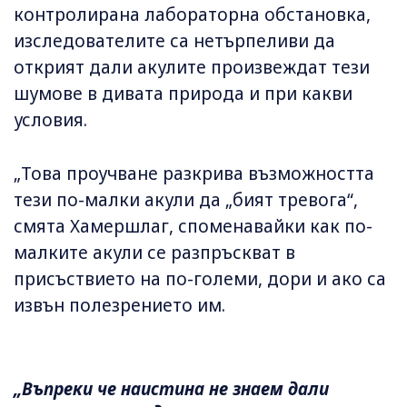
контролирана лабораторна обстановка,
изследователите са нетърпеливи да
открият дали акулите произвеждат тези
шумове в дивата природа и при какви
условия.
„Това проучване разкрива възможността
тези по-малки акули да „бият тревога“,
смята Хамершлаг, споменавайки как по-
малките акули се разпръскват в
присъствието на по-големи, дори и ако са
извън полезрението им.
„Въпреки че наистина не знаем дали