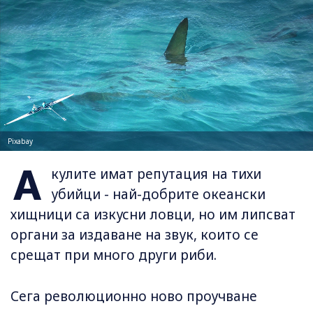
Pixabay
А
кулите имат репутация на тихи
убийци - най-добрите океански
хищници са изкусни ловци, но им липсват
органи за издаване на звук, които се
срещат при много други риби.
Сега революционно ново проучване