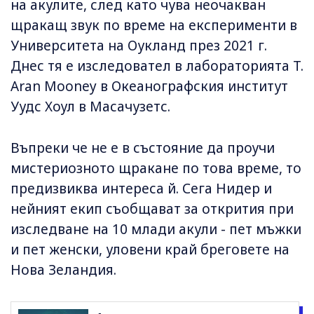
на акулите, след като чува неочакван
щракащ звук по време на експерименти в
Университета на Оукланд през 2021 г.
Днес тя е изследовател в лабораторията T.
Aran Mooney в Океанографския институт
Уудс Хоул в Масачузетс.
Въпреки че не е в състояние да проучи
мистериозното щракане по това време, то
предизвиква интереса й. Сега Нидер и
нейният екип съобщават за открития при
изследване на 10 млади акули - пет мъжки
и пет женски, уловени край бреговете на
Нова Зеландия.