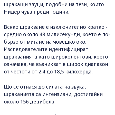
щракащи звуци, подобни на тези, които
Нидер чува преди години.
Всяко щракване е изключително кратко -
средно около 48 милисекунди, което е по-
бързо от мигане на човешко око.
Изследователите идентифицират
щракванията като широколентови, което
означава, че възникват в широк диапазон
от честоти от 2.4 до 18,5 килохерца.
Що се отнася до силата на звука,
щраканията са интензивни, достигайки
около 156 децибела.