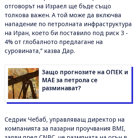
отговорът на Израел ще бъде също
толкова важен. А той може да включва
нападение по петролната инфраструктура
на Иран, което би поставило под риск 3 -
4% от глобалното предлагане на
суровината,” казва Дар.
Защо прогнозите на ОПЕК и
МАЕ за петрола се
разминават?
Седрик Чебаб, управляващ директор на
компанията за пазарни проучвания BMI,
заяви пред CNBC, че размяната на огън в