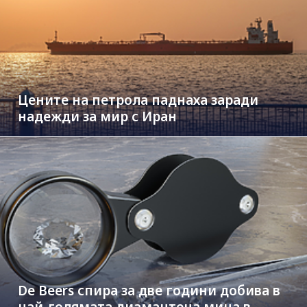
Цените на петрола паднаха заради
надежди за мир с Иран
De Beers спира за две години добива в