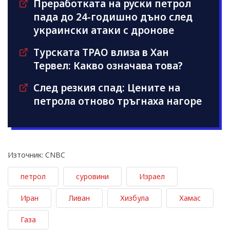
Преработката на руски петрол
пада до 24-годишно дъно след
украински атаки с дронове
Турската TPAO влиза в Хан
Тервел: Какво означава това?
След резкия спад: Цените на
петрола отново тръгнаха нагоре
Източник: CNBC
петрол
суровини
Израел
Иран
Ливан
Хизбула
Хамас
Газа