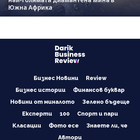
най-голямата диамантена мина в
Южна Африка
Бизнес Новини
Review
Бизнес истории
Финансов буквар
Новини от миналото
Зелено бъдеще
Експерти
100
Спорт и пари
Класации
Фото есе
Знаете ли, че
Автори