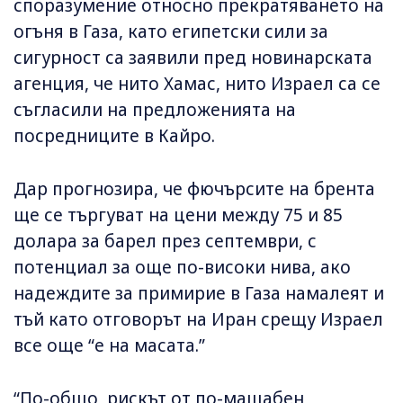
споразумение относно прекратяването на
огъня в Газа, като египетски сили за
сигурност са заявили пред новинарската
агенция, че нито Хамас, нито Израел са се
съгласили на предложенията на
посредниците в Кайро.
Дар прогнозира, че фючърсите на брента
ще се търгуват на цени между 75 и 85
долара за барел през септември, с
потенциал за още по-високи нива, ако
надеждите за примирие в Газа намалеят и
тъй като отговорът на Иран срещу Израел
все още “е на масата.”
“По-общо, рискът от по-мащабен