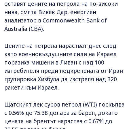
оставят цените на петрола на по-високи
нива, смята Вивек Дар, енергиен
анализатор в Commonwealth Bank of
Australia (CBA).
Цените на петрола нарастват днес след
като военновъздушните сили на Израел
поразиха мишени в Ливан с над 100
изтребителя преди подкрепената от Иран
групировка Хизбула да изстреля над 320
ракети към Израел.
Щатският лек суров петрол (WTI) поскъпва
с 0.56% до 75.38 долара за барел, докато
цената на брентът нараства с 0.67% до