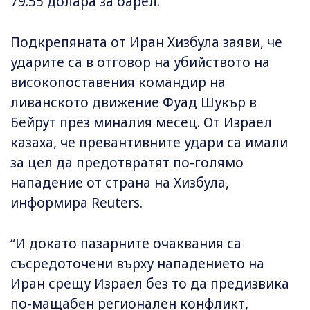
79.55 долара за барел.
Подкрепяната от Иран Хизбула заяви, че
ударите са в отговор на убийството на
високопоставения командир на
ливанското движение Фуад Шукър в
Бейрут през миналия месец. От Израел
казаха, че превантивните удари са имали
за цел да предотвратят по-голямо
нападение от страна на Хизбула,
информира Reuters.
“И докато пазарните очаквания са
съсредоточени върху нападението на
Иран срещу Израел без то да предизвика
по-мащабен регионален конфликт,