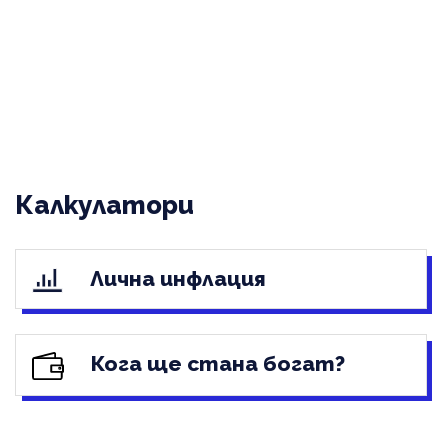
Калкулатори
Лична инфлация
Кога ще стана богат?