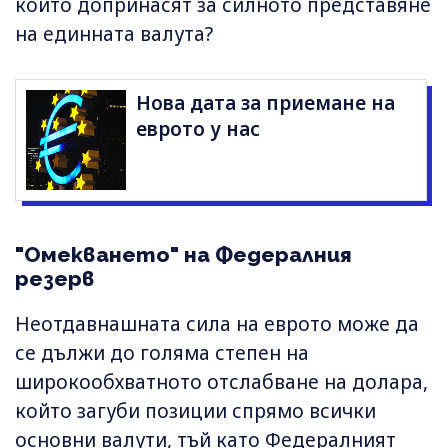
които допринасят за силното представяне
на единната валута?
Нова дата за приемане на
еврото у нас
"Омекването" на Федералния
резерв
Неотдавнашната сила на еврото може да
се дължи до голяма степен на
широкообхватното отслабване на долара,
който загуби позиции спрямо всички
основни валути, тъй като Федералният