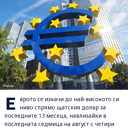
Pixabay
Е
врото се изкачи до най-високото си
ниво спрямо щатския долар за
последните 13 месеца, навлизайки в
последната седмица на август с четири