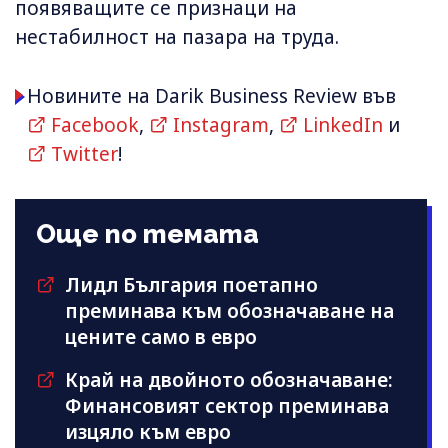
появяващите се признаци на
нестабилност на пазара на труда.
Новините на Darik Business Review във
Facebook
,
Instagram
,
LinkedIn
и
Twitter
!
Още по темата
Лидл България поетапно
преминава към обозначаване на
цените само в евро
Край на двойното обозначаване:
Финансовият сектор преминава
изцяло към евро