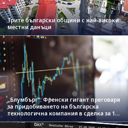
Трите български общини с най-високи
местни данъци
„Блумбърг“: Френски гигант преговаря
за придобиването на българска
технологична компания в сделка за 1.3
млрд. евро