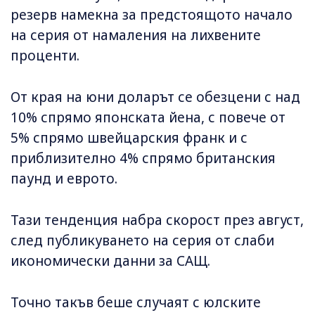
резерв намекна за предстоящото начало
на серия от намаления на лихвените
проценти.
От края на юни доларът се обезцени с над
10% спрямо японската йена, с повече от
5% спрямо швейцарския франк и с
приблизително 4% спрямо британския
паунд и еврото.
Тази тенденция набра скорост през август,
след публикуването на серия от слаби
икономически данни за САЩ.
Точно такъв беше случаят с юлските