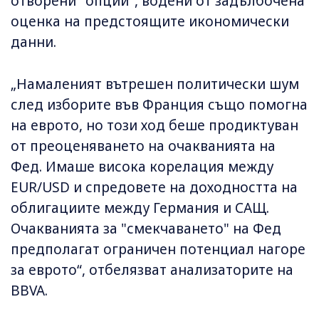
отворени "опции", водени от задълбочена
оценка на предстоящите икономически
данни.
„Намаленият вътрешен политически шум
след изборите във Франция също помогна
на еврото, но този ход беше продиктуван
от преоценяването на очакванията на
Фед. Имаше висока корелация между
EUR/USD и спредовете на доходността на
облигациите между Германия и САЩ.
Очакванията за "смекчаването" на Фед
предполагат ограничен потенциал нагоре
за еврото“, отбелязват анализаторите на
BBVA.