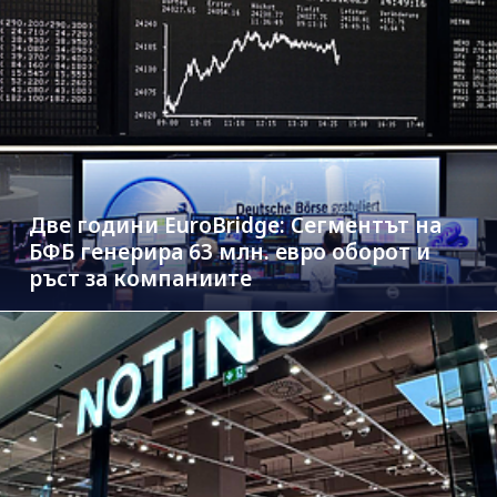
Две години EuroBridge: Сегментът на
БФБ генерира 63 млн. евро оборот и
ръст за компаниите