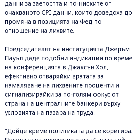
данни за заетостта и по-ниските от
очакваното CPI данни, които доведоха до
промяна в позицията на Фед по
отношение на лихвите.
Председателят на институцията Джеръм
Пауъл даде подобни индикации по време
на конференцията в Джаксън Хол,
ефективно отваряйки вратата за
намаляване на лихвените проценти и
сигнализирайки за по-голям фокус от
страна на централните банкери върху
условията на пазара на труда.
"Дойде време политиката да се коригира.
Посоката на движение е ясна", каза той.