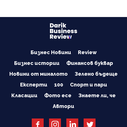
Бизнес Новини
Review
Бизнес истории
Финансов буквар
Новини от миналото
Зелено бъдеще
Експерти
100
Спорт и пари
Класации
Фото есе
Знаете ли, че
Автори