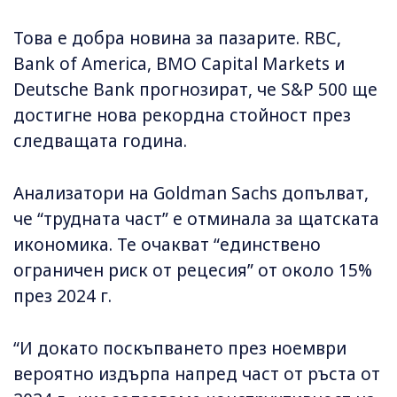
Това е добра новина за пазарите. RBC,
Bank of America, BMO Capital Markets и
Deutsche Bank прогнозират, че S&P 500 ще
достигне нова рекордна стойност през
следващата година.
Анализатори на Goldman Sachs допълват,
че “трудната част” е отминала за щатската
икономика. Те очакват “единствено
ограничен риск от рецесия” от около 15%
през 2024 г.
“И докато поскъпването през ноември
вероятно издърпа напред част от ръста от