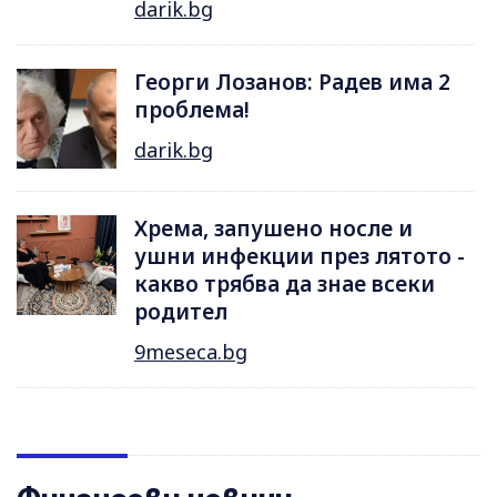
darik.bg
Георги Лозанов: Радев има 2
проблема!
darik.bg
Хрема, запушено носле и
ушни инфекции през лятотo -
какво трябва да знае всеки
родител
9meseca.bg