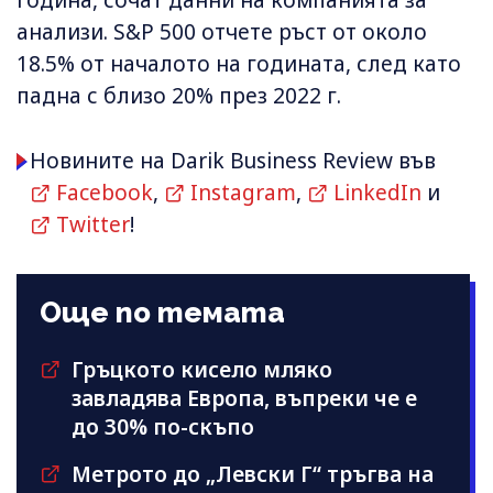
година, сочат данни на компанията за
анализи. S&P 500 отчете ръст от около
18.5% от началото на годината, след като
падна с близо 20% през 2022 г.
Новините на Darik Business Review във
Facebook
,
Instagram
,
LinkedIn
и
Twitter
!
Още по темата
Гръцкото кисело мляко
завладява Европа, въпреки че е
до 30% по-скъпо
Метрото до „Левски Г“ тръгва на