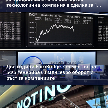
технологична компания в сделка за 1.3
млрд. евро
Две години EuroBridge: Сегментът на
БФБ генерира 63 млн. евро оборот и
ръст за компаниите