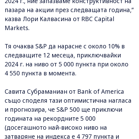
2024 г., ние запазваме конструктивност на
пазара на акции през следващата година,”
казва Лори Калвасина от RBC Capital
Markets.
Тя очаква S&P да нарасне с около 10% в
следващите 12 месеца, приключвайки
2024 г. на ниво от 5 000 пункта при около
4 550 пункта в момента.
Савита Субраманиан от Bank of America
също споделя тази оптимистична нагласа
и прогнозира, че S&P 500 ще приключи
годината на рекордните 5 000
(досегашното най-високо ниво на
затваряне на индекса е 4 797 пункта и