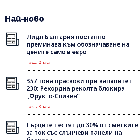
Най-ново
Лидл България поетапно
преминава към обозначаване на
цените само в евро
преди 2 часа
357 тона праскови при капацитет
230: Рекордна реколта блокира
„Фрукто-Сливен“
преди 3 часа
Гърците пестят до 30% от сметките
за ток със слънчеви панели на
балкона