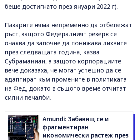
беше достигнато през януари 2022 г).
Пазарите няма непременно да отбележат
ръст, защото Федералният резерв се
очаква да започне да понижава лихвите
през следващата година, казва
Субраманиан, а защото корпорациите
вече доказаха, че могат успешно да се
адаптират към промените в политиката
на Фед, докато в същото време отчитат
силни печалби.
Amundi: Забавящ се и
фрагментиран
икономически растеж през