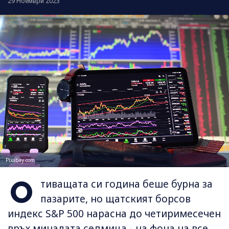
29 Ноември 2023
Pixabay.com
О
тиващата си година беше бурна за
пазарите, но щатският борсов
индекс S&P 500 нарасна до четиримесечен
връх миналата седмица - на фона на все