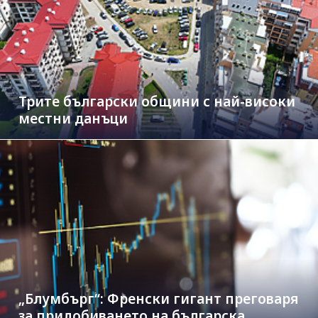
Трите български общини с най-високи
местни данъци
„Блумбърг“: Френски гигант преговаря
за придобиването на българска