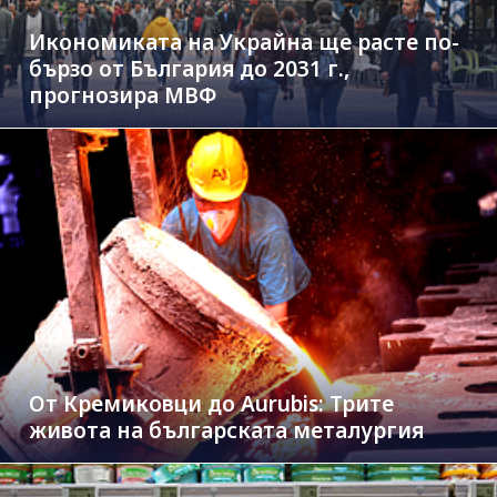
Икономиката на Украйна ще расте по-
бързо от България до 2031 г.,
прогнозира МВФ
От Кремиковци до Aurubis: Трите
живота на българската металургия