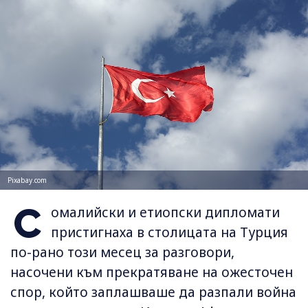
Pixabay.com
С
омалийски и етиопски дипломати
пристигнаха в столицата на Турция
по-рано този месец за разговори,
насочени към прекратяване на ожесточен
спор, който заплашваше да разпали война