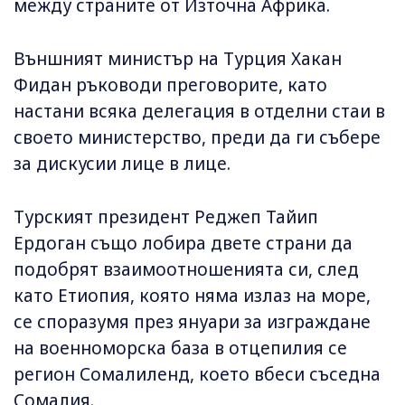
между страните от Източна Африка.
Външният министър на Турция Хакан
Фидан ръководи преговорите, като
настани всяка делегация в отделни стаи в
своето министерство, преди да ги събере
за дискусии лице в лице.
Турският президент Реджеп Тайип
Ердоган също лобира двете страни да
подобрят взаимоотношенията си, след
като Етиопия, която няма излаз на море,
се споразумя през януари за изграждане
на военноморска база в отцепилия се
регион Сомалиленд, което вбеси съседна
Сомалия.