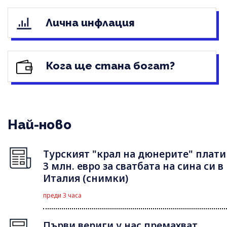
Лична инфлация
Кога ще стана богат?
Най-ново
Турският "крал на дюнерите" плати
3 млн. евро за сватбата на сина си в
Италия (снимки)
преди 3 часа
Първи вериги у нас премахват