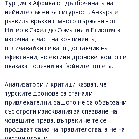
Турция в Африка от дълбочината на
нейните съюзи за сигурност. Анкара е
развила връзки с много държави - от
Нигер в Сахел до Сомалия и Етиопия в
източната част на континента,
отличавайки се като доставчик на
ефективни, но евтини дронове, които се
оказаха полезни на бойните полета.
Анализатори и критици казват, че
турските дронове са станали
привлекателни, защото не са обвързани
със строги изисквания за спазване на
човещите права, въпреки че те се
продават само на правителства, а не на
частни играчи.