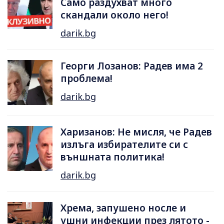
Само раздухват много
скандали около него!
darik.bg
Георги Лозанов: Радев има 2
проблема!
darik.bg
Харизанов: Не мисля, че Радев
излъга избирателите си с
външната политика!
darik.bg
Хрема, запушено носле и
ушни инфекции през лятотo -