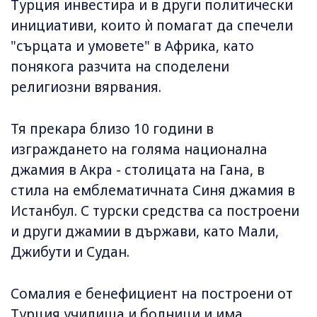
Турция инвестира и в други политически
инициативи, които ѝ помагат да спечели
"сърцата и умовете" в Африка, като
понякога разчита на споделени
религиозни вярвания.
Тя прекара близо 10 години в
изграждането на голяма национална
джамия в Акра - столицата на Гана, в
стила на емблематичната Синя джамия в
Истанбул. С турски средства са построени
и други джамии в държави, като Мали,
Джибути и Судан.
Сомалия е бенефициент на построени от
Турция училища и болници и има