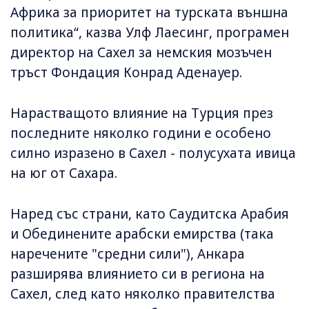
Африка за приоритет на турската външна
политика“, казва Улф Лаесинг, програмен
директор на Сахел за немския мозъчен
тръст Фондация Конрад Аденауер.
Нарастващото влияние на Турция през
последните няколко години е особено
силно изразено в Сахел - полусухата ивица
на юг от Сахара.
Наред със страни, като Саудитска Арабия
и Обединените арабски емирства (така
наречените "средни сили"), Анкара
разширява влиянието си в региона на
Сахел, след като няколко правителства