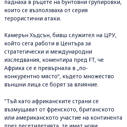
паднаха в ръцете на бунтовни групировки,
които се възползваха от серия
терористични атаки.
Камерън Хъдсън, бивш служител на ЦРУ,
който сега работи в Центъра за
стратегически и международни
изследвания, коментира пред FT, че
Африка се е превърнала в „по-
конкурентно място“, където множество
външни лица се борят за влияние.
"Тъй като африканските страни се
възмущават от френското, британското
или американското участие на континента
през десетилетията, те имат нови