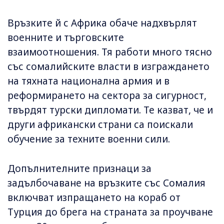
Връзките й с Африка обаче надхвърлят
военните и търговските
взаимоотношения. Тя работи много тясно
със сомалийските власти в изграждането
на тяхната национална армия и в
реформирането на сектора за сигурност,
твърдят турски дипломати. Те казват, че и
други африкански страни са поискали
обучение за техните военни сили.
Допълнителните признаци за
задълбочаване на връзките със Сомалия
включват изпращането на кораб от
Турция до брега на страната за проучване