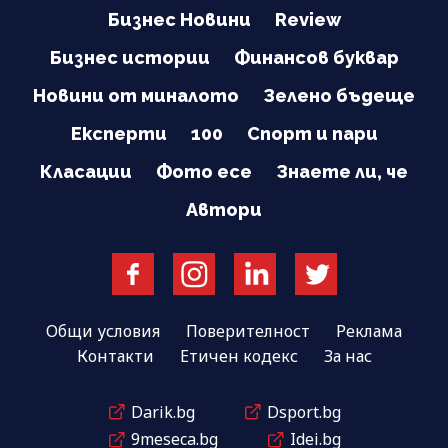
Бизнес Новини
Review
Бизнес истории
Финансов буквар
Новини от миналото
Зелено бъдеще
Експерти
100
Спорт и пари
Класации
Фото есе
Знаете ли, че
Автори
Общи условия
Поверителност
Реклама
Контакти
Етичен кодекс
За нас
Darik.bg
Dsport.bg
9meseca.bg
Idei.bg