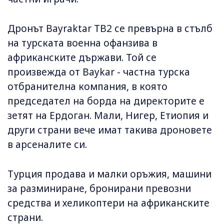
Дронът Bayraktar TB2 се превърна в стълб
на турската военна офанзива в
африканските държави. Той се
произвежда от Baykar - частна турска
отбранителна компания, в която
председател на борда на директорите е
зетят на Ердоган. Мали, Нигер, Етиопия и
други страни вече имат такива дроновете
в арсеналите си.
Турция продава и малки оръжия, машини
за разминиране, бронирани превозни
средства и хеликоптери на африканските
страни.