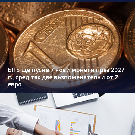
БНБ ще пусне 7 нови монети през 2027
г., сред тях две възпоменателни от 2
евро