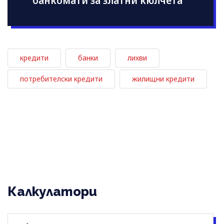
банкомати за златни кюлчета
кредити
банки
лихви
потребителски кредити
жилищни кредити
Калкулатори