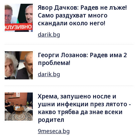
Явор Дачков: Радев не лъже!
Само раздухват много
скандали около него!
darik.bg
Георги Лозанов: Радев има 2
проблема!
darik.bg
Хрема, запушено носле и
ушни инфекции през лятотo -
какво трябва да знае всеки
родител
9meseca.bg