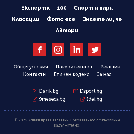
Експерти
100
Спорт и пари
Класации
Фото есе
Знаете ли, че
Автори
Общи условия
Поверителност
Реклама
Контакти
Етичен кодекс
За нас
Darik.bg
Dsport.bg
9meseca.bg
Idei.bg
© 2026 Всички права запазени. Позоваването с хиперлинк е
задължително.