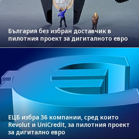
България без избран доставчик в
пилотния проект за дигиталното евро
ЕЦБ избра 36 компании, сред които
Revolut и UniCredit, за пилотния проект
за дигитално евро