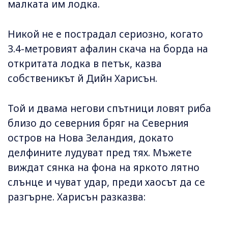
малката им лодка.
Никой не е пострадал сериозно, когато
3.4-метровият афалин скача на борда на
откритата лодка в петък, казва
собственикът й Дийн Харисън.
Той и двама негови спътници ловят риба
близо до северния бряг на Северния
остров на Нова Зеландия, докато
делфините лудуват пред тях. Мъжете
виждат сянка на фона на яркото лятно
слънце и чуват удар, преди хаосът да се
разгърне. Харисън разказва: