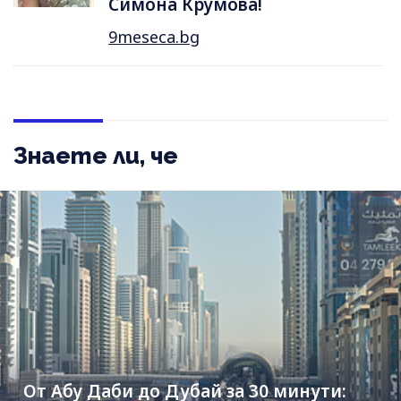
Симона Крумова!
9meseca.bg
Знаете ли, че
От Абу Даби до Дубай за 30 минути: