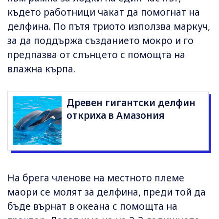
където работници чакат да помогнат на
делфина. По пътя триото използва маркуч,
за да поддържа създанието мокро и го
предпазва от слънцето с помощта на
влажна кърпа.
Древен гигантски делфин
откриха в Амазония
На брега членове на местното племе
маори се молят за делфина, преди той да
бъде върнат в океана с помощта на