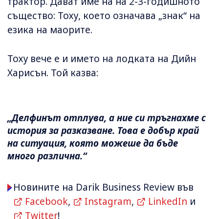
трактор. Дават име на на 2-3-годишното
същество: Тоху, което означава „знак“ на
езика на маорите.
Тоху вече е и името на лодката на Дийн
Харисън. Той казва:
„Делфинът отплува, а ние си тръгнахме с
история за разказване. Това е добър край
на ситуация, която можеше да бъде
много различна.“
Новините на Darik Business Review във
Facebook
,
Instagram
,
LinkedIn
и
Twitter
!