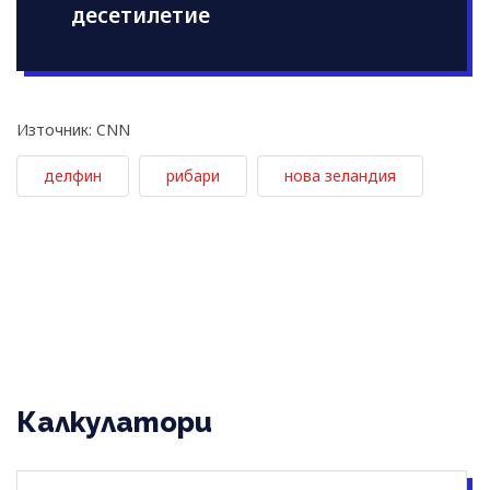
десетилетие
Източник: CNN
делфин
рибари
нова зеландия
Калкулатори