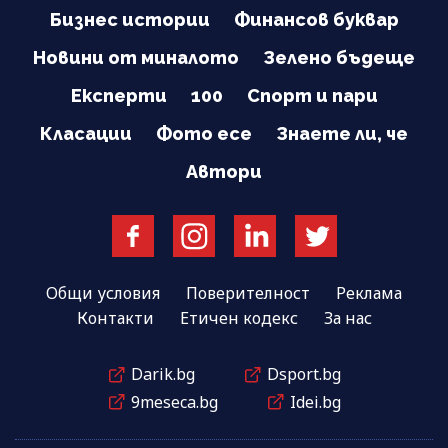
Бизнес истории
Финансов буквар
Новини от миналото
Зелено бъдеще
Експерти
100
Спорт и пари
Класации
Фото есе
Знаете ли, че
Автори
Общи условия
Поверителност
Реклама
Контакти
Етичен кодекс
За нас
Darik.bg
Dsport.bg
9meseca.bg
Idei.bg