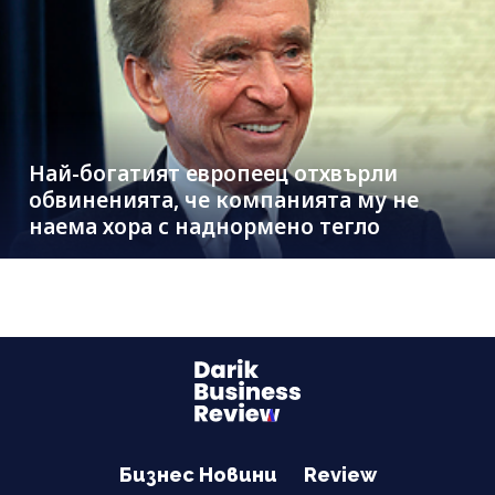
Най-богатият европеец отхвърли
обвиненията, че компанията му не
наема хора с наднормено тегло
Бизнес Новини
Review