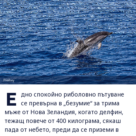
Pixabay
Е
дно спокойно риболовно пътуване
се превърна в „безумие“ за трима
мъже от Нова Зеландия, когато делфин,
тежащ повече от 400 килограма, сякаш
пада от небето, преди да се приземи в