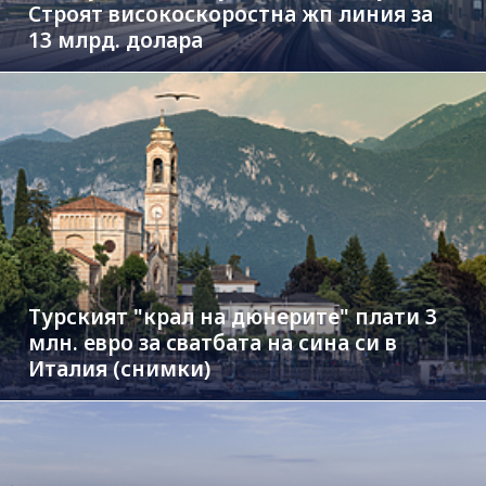
Строят високоскоростна жп линия за
13 млрд. долара
Турският "крал на дюнерите" плати 3
млн. евро за сватбата на сина си в
Италия (снимки)