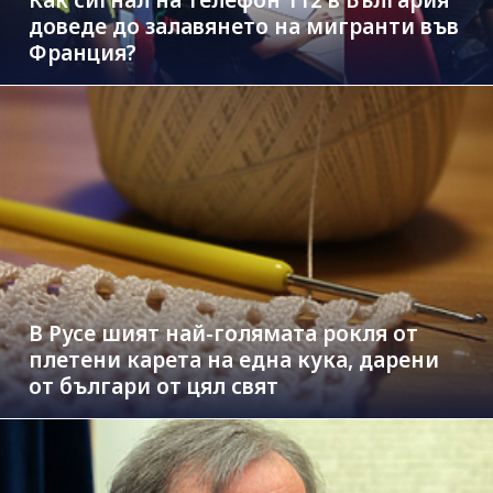
Как сигнал на телефон 112 в България
доведе до залавянето на мигранти във
Франция?
В Русе шият най-голямата рокля от
плетени карета на една кука, дарени
от българи от цял свят