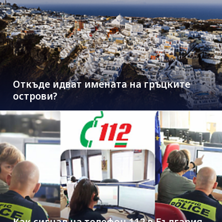
Откъде идват имената на гръцките
острови?