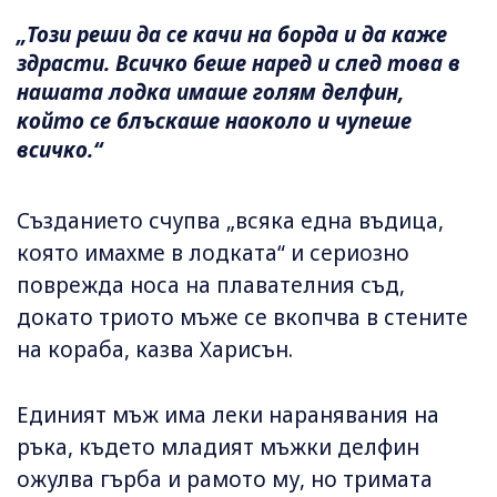
„Този ​​реши да се качи на борда и да каже
здрасти. Всичко беше наред и след това в
нашата лодка имаше голям делфин,
който се блъскаше наоколо и чупеше
всичко.“
Създанието счупва „всяка една въдица,
която имахме в лодката“ и сериозно
поврежда носа на плавателния съд,
докато триото мъже се вкопчва в стените
на кораба, казва Харисън.
Единият мъж има леки наранявания на
ръка, където младият мъжки делфин
ожулва гърба и рамото му, но тримата