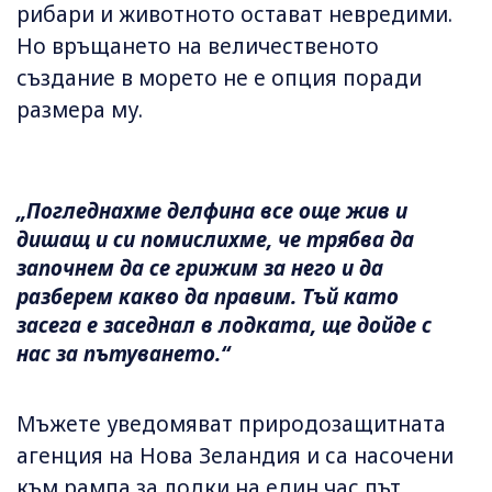
рибари и животното остават невредими.
Но връщането на величественото
създание в морето не е опция поради
размера му.
„Погледнахме делфина все още жив и
дишащ и си помислихме, че трябва да
започнем да се грижим за него и да
разберем какво да правим. Тъй като
засега е заседнал в лодката, ще дойде с
нас за пътуването.“
Мъжете уведомяват природозащитната
агенция на Нова Зеландия и са насочени
към рампа за лодки на един час път,