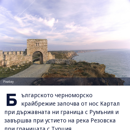
Pixabay
Б
ългарското черноморско
крайбрежие започва от нос Картал
при държавната ни граница с Румъния и
завършва при устието на река Резовска
при границата с Турция.