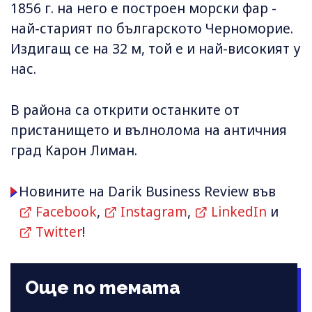
1856 г. на него е построен морски фар -
най-старият по българското Черноморие.
Издигащ се на 32 м, той е и най-високият у
нас.
В района са открити останките от
пристанището и вълнолома на античния
град Карон Лиман.
Новините на Darik Business Review във
Facebook
,
Instagram
,
LinkedIn
и
Twitter
!
Още по темата