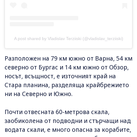
A post shared by Vladislav Terziiski (@vladislav_terziiski)
Разположен на 79 км южно от Варна, 54 км
северно от Бургас и 14 км южно от Обзор,
носът, всъщност, е източният край на
Стара планина, разделяща крайбрежието
ни на Северно и Южно.
Почти отвесната 60-метрова скала,
заобиколена от подводни и стърчащи над
водата скали, е много опасна за корабите,