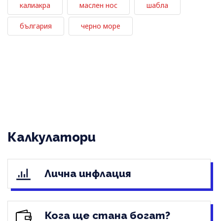
калиакра
маслен нос
шабла
българия
черно море
Калкулатори
Лична инфлация
Кога ще стана богат?