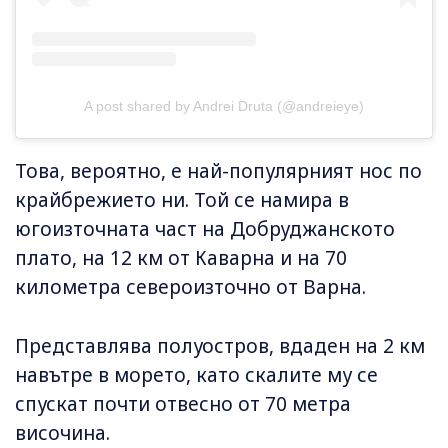
A post shared by Andrei Druta (@andreieye)
Това, вероятно, е най-популярният нос по
крайбрежието ни. Той се намира в
югоизточната част на Добруджанското
плато, на 12 км от Каварна и на 70
километра североизточно от Варна.
Представлява полуостров, вдаден на 2 км
навътре в морето, като скалите му се
спускат почти отвесно от 70 метра
височина.