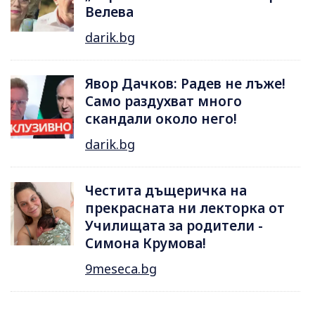
Велева
darik.bg
Явор Дачков: Радев не лъже!
Само раздухват много
скандали около него!
darik.bg
Честита дъщеричка на
прекрасната ни лекторка от
Училищата за родители -
Симона Крумова!
9meseca.bg