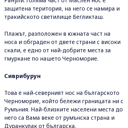
Ранули. Голяма част от Маслен нос е
защитена територия, на него се намира и
тракийското светилище Бегликташ.
Плажът, разположен в южната част на
носа и обграден от двете страни с високи
скали, е едно от най-добрите места за
гмуркане по нашето Черноморие.
Сиврибурун
Това е най-северният нос на българското
Черноморие, който бележи границата ни с
Румъния. Най-близките населени места до
него са Вама веке от румънска страна и
Дуранкулак от българска.