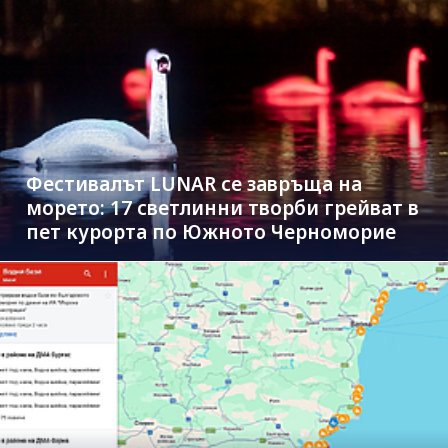
Фестивалът LUNAR се завръща на
морето: 17 светлинни творби грейват в
пет курорта по Южното Черноморие