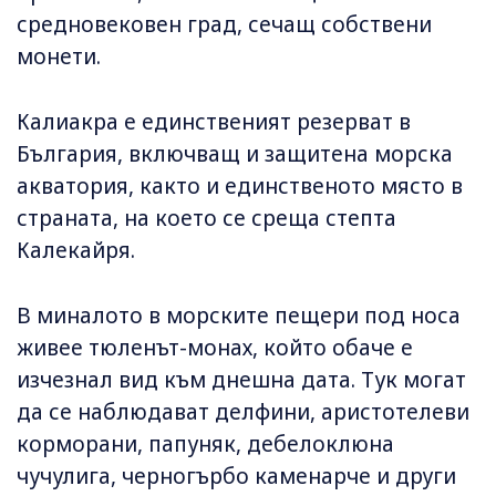
средновековен град, сечащ собствени
монети.
Калиакра е единственият резерват в
България, включващ и защитена морска
акватория, както и единственото място в
страната, на което се среща степта
Калекайря.
В миналото в морските пещери под носа
живее тюленът-монах, който обаче е
изчезнал вид към днешна дата. Тук могат
да се наблюдават делфини, аристотелеви
корморани, папуняк, дебелоклюна
чучулига, черногърбо каменарче и други