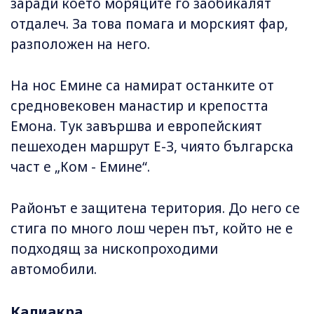
заради което моряците го заобикалят
отдалеч. За това помага и морският фар,
разположен на него.
На нос Емине са намират останките от
средновековен манастир и крепостта
Емона. Тук завършва и европейският
пешеходен маршрут Е-З, чиято българска
част е „Ком - Емине“.
Районът е защитена територия. До него се
стига по много лош черен път, който не е
подходящ за нископроходими
автомобили.
Калиакра