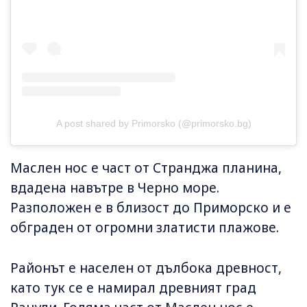
A post shared by Primorsko (@primorsko.bg)
Маслен нос е част от Странджа планина,
вдадена навътре в Черно море.
Разположен е в близост до Приморско и е
обграден от огромни златисти плажове.
Районът е населен от дълбока древност,
като тук се е намирал древният град