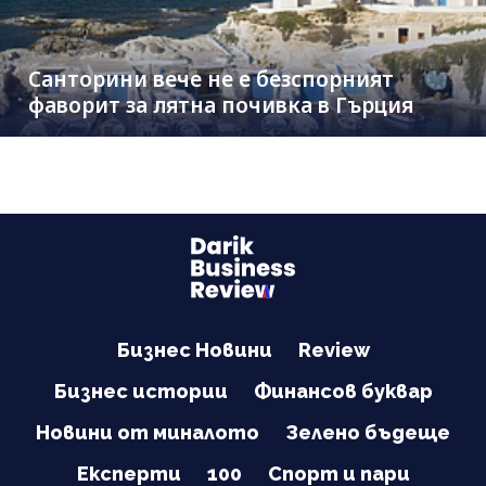
Санторини вече не е безспорният
фаворит за лятна почивка в Гърция
Бизнес Новини
Review
Бизнес истории
Финансов буквар
Новини от миналото
Зелено бъдеще
Експерти
100
Спорт и пари