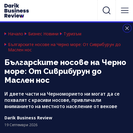
Начало
Бизнес Новини
Туризъм
Българските носове на Черно море: От Сиврибурун до
Маслен нос
Българските носове на Черно
море: От Сиврибурун до
Маслен нос
И двете части на Черноморието ни могат да се
похвалят с красиви носове, привличали
вниманието на местното население от векове
Darik Business Review
19 Септември 2026