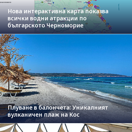
Нова интерактивна карта показва
всички водни атракции по
българското Черноморие
Плуване в балончета: Уникалният
вулканичен плаж на Кос