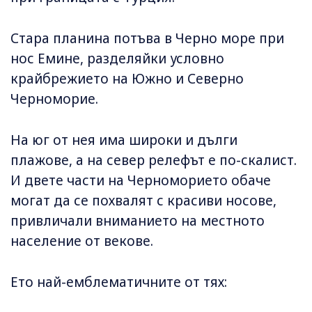
Стара планина потъва в Черно море при
нос Емине, разделяйки условно
крайбрежието на Южно и Северно
Черноморие.
На юг от нея има широки и дълги
плажове, а на север релефът е по-скалист.
И двете части на Черноморието обаче
могат да се похвалят с красиви носове,
привличали вниманието на местното
население от векове.
Ето най-емблематичните от тях: