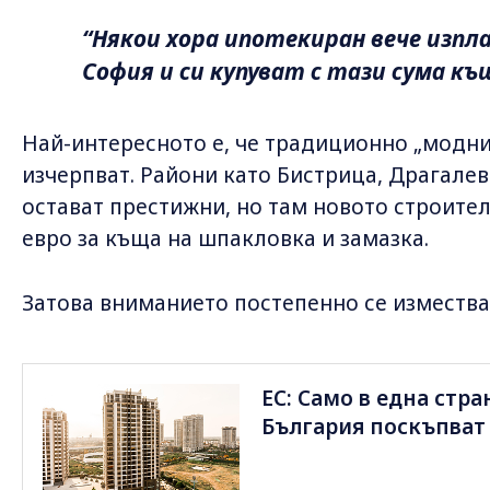
“Някои хора ипотекиран вече изп
София и си купуват с тази сума къ
Най-интересното е, че традиционно „модни
изчерпват. Райони като Бистрица, Драгале
остават престижни, но там новото строителс
евро за къща на шпакловка и замазка.
Затова вниманието постепенно се измества 
ЕС: Само в една стр
България поскъпват 