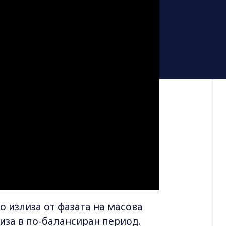
о излиза от фазата на масова
влиза в по-балансиран период.