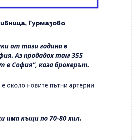
ливница, Гурмазово
лки от тази година в
офия. Аз продадох там 355
т в София”, каза брокерът.
 е около новите пътни артерии
и има къщи по 70-80 хил.