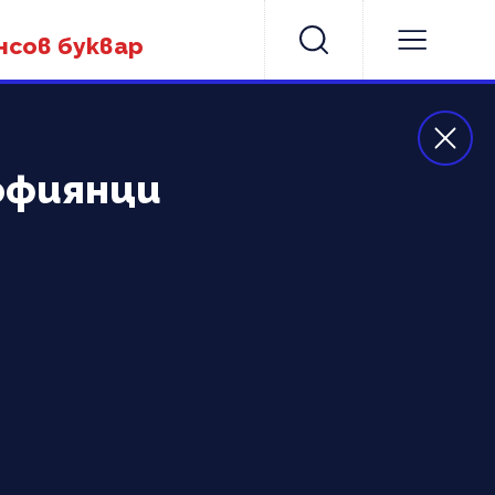
нсов буквар
офиянци