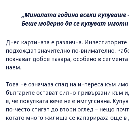
„Миналата година всеки купуваше 
Беше модерно да се купуват имоти“
Днес картината е различна. Инвеститорите н
подхождат значително по-внимателно. Рабо
познават добре пазара, особено в сегмента f
наем.
Това не означава спад на интереса към имо
българите остават силно привързани към ид
е, че покупката вече не е импулсивна. Купу
по-често стигат до втори оглед – нещо почт
когато много жилища се капарираха още в 