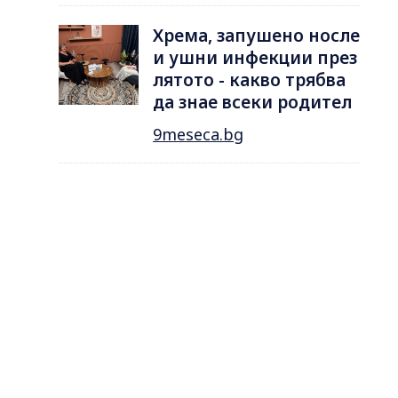
Хрема, запушено носле
и ушни инфекции през
лятотo - какво трябва
да знае всеки родител
9meseca.bg