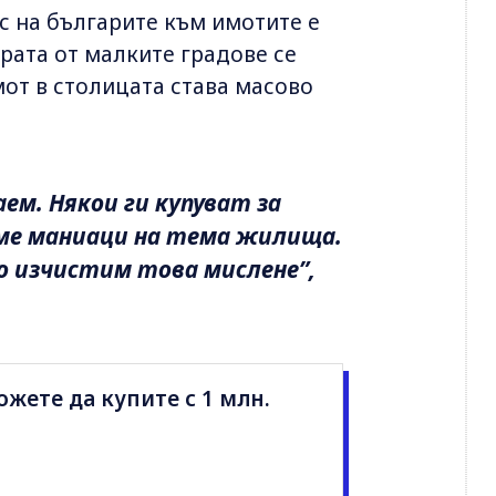
ес на българите към имотите е
ората от малките градове се
мот в столицата става масово
аем. Някои ги купуват за
сме маниаци на тема жилища.
о изчистим това мислене”,
жете да купите с 1 млн.