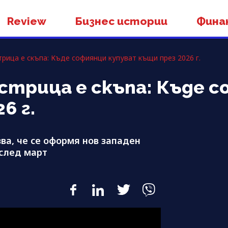
Review
Бизнес истории
Фина
рица е скъпа: Къде софиянци купуват къщи през 2026 г.
трица е скъпа: Къде с
6 г.
ва, че се оформя нов западен
 след март