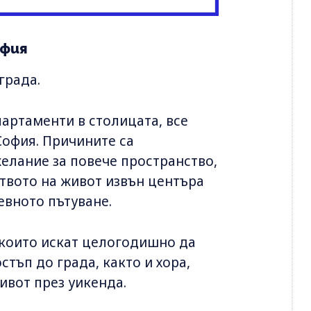
офия
града.
партаменти в столицата, все
София. Причините са
елание за повече пространство,
ството на живот извън центъра
евното пътуване.
 които искат целогодишно да
тъп до града, както и хора,
ивот през уикенда.