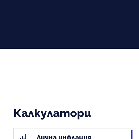
Калкулатори
Лична инфлация