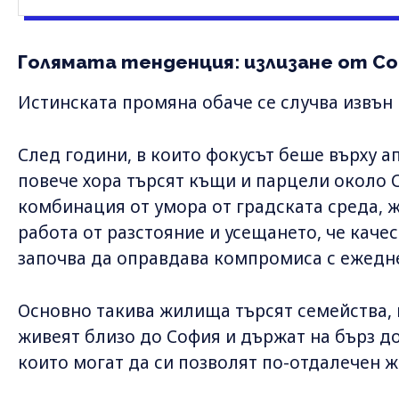
Голямата тенденция: излизане от С
Истинската промяна обаче се случва извън 
След години, в които фокусът беше върху а
повече хора търсят къщи и парцели около 
комбинация от умора от градската среда, ж
работа от разстояние и усещането, че каче
започва да оправдава компромиса с ежедн
Основно такива жилища търсят семейства,
живеят близо до София и държат на бърз дос
които могат да си позволят по-отдалечен ж