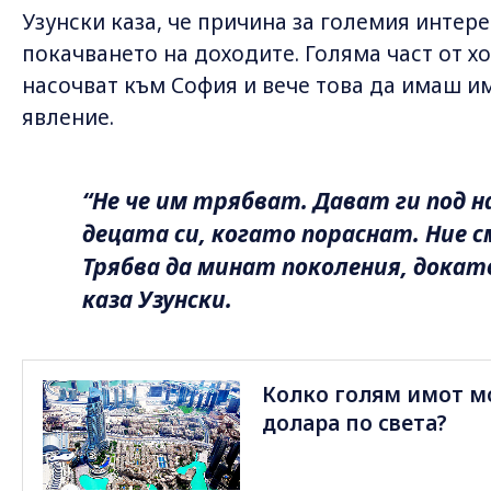
Узунски каза, че причина за големия интер
покачването на доходите. Голяма част от х
насочват към София и вече това да имаш и
явление.
“Не че им трябват. Дават ги под н
децата си, когато пораснат. Ние 
Трябва да минат поколения, докат
каза Узунски.
Колко голям имот мо
долара по света?