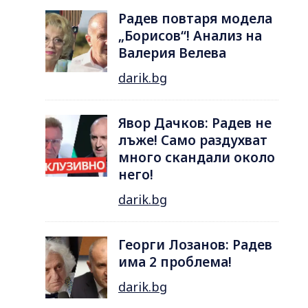
Радев повтаря модела
„Борисов“! Анализ на
Валерия Велева
darik.bg
Явор Дачков: Радев не
лъже! Само раздухват
много скандали около
него!
darik.bg
Георги Лозанов: Радев
има 2 проблема!
darik.bg