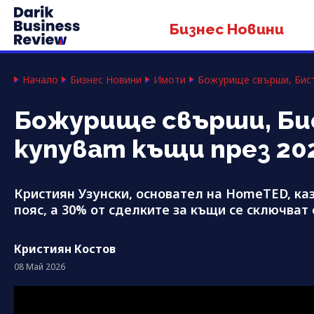
Бизнес Новини
Начало
Бизнес Новини
Имоти
Божурище свърши, Бист
Божурище свърши, Бис
купуват къщи през 202
Кристиян Узунски, основател на HomeTED, каз
пояс, а 30% от сделките за къщи се сключват
Кристиян Костов
08 Май 2026