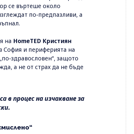
вор се въртеше около
изглеждат по-предпазливи, а
ръпнал.
ля на
HomeTED Кристиян
в София и периферията на
 „по-здравословен“, защото
да, а не от страх да не бъде
а в процес на изчакване за
ски.
смислено“