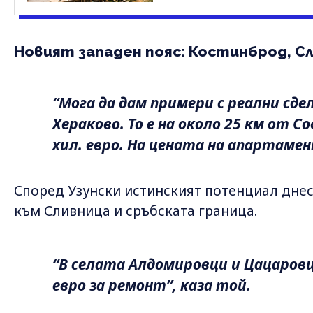
Новият западен пояс: Костинброд, С
“Мога да дам примери с реални сде
Хераково. То е на около 25 км от С
хил. евро. На цената на апартамен
Според Узунски истинският потенциал днес
към Сливница и сръбската граница.
“В селата Алдомировци и Цацаровц
евро за ремонт”, каза той.