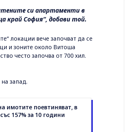
латените си апартаменти в
ща край София”, добави той.
те“ локации вече започват да се
вци и зоните около Витоша
тво често започва от 700 хил.
на запад.
ана имотите поевтиняват, в
със 157% за 10 години