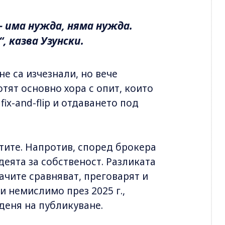
– има нужда, няма нужда.
, казва Узунски.
е са изчезнали, но вече
тят основно хора с опит, които
ix-and-flip и отдаването под
тите. Напротив, според брокера
еята за собственост. Разликата
вачите сравняват, преговарят и
и немислимо през 2025 г.,
деня на публикуване.