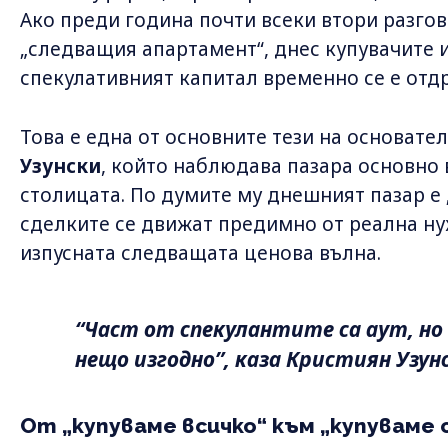
Ако преди година почти всеки втори разго
„следващия апартамент“, днес купувачите 
спекулативният капитал временно се е отд
Това е една от основните тези на основате
Узунски
, който наблюдава пазара основно 
столицата. По думите му днешният пазар е
сделките се движат предимно от реална нуж
изпусната следващата ценова вълна.
“Част от спекулантите са аут, но с
нещо изгодно”, каза Кристиян Узун
От „купуваме всичко“ към „купуваме 