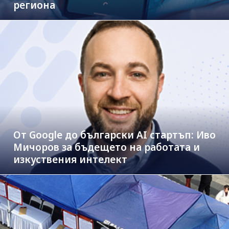
региона
От Google до български AI стартъп: Иво
Мичоров за бъдещето на работата и
изкуствения интелект