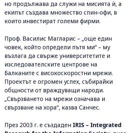
но продължава да служи на мисията ѝ, а
екипът създава множество спин-офи, в
които инвестират големи фирми.
Проф. Василис Магларис – „още един
човек, който определи пътя ми“ – му
възлага да свърже университетите и
изследователските центрове на
Балканите с високоскоростни мрежи.
Проектът е огромен успех, събирайки
общности от враждуващи народи.
„Свързването на мрежи означава и
свързване на хора“, казва Санчес.
През 2003 г. е създаден
IRIS – Integrated