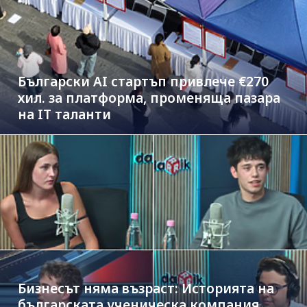
Български AI стартъп привлече €270
хил. за платформа, променяща пазара
на IT таланти
Бизнесът няма възраст: Историята на
българската ученическа компания