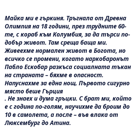
Майка ми е гъркиня. Тръгнала от Древна
Олимпия на 18 години, през трудните 60-
те, с кораб към Колумбия, за да търси по-
добър живот. Там среща баща ми.
Живеехме нормален живот в Богота, но
всичко се промени, когато наркобаронът
Пабло Ескобар разкъса социалната тъкан
на страната – бяхме в опасност.
Напуснахме за една нощ. Първото сигурно
място беше Гърция
. Не знаех и дума гръцки. С брат ми, който
е с година по-голям, научихме да броим до
10 в самолета, а после – във влака от
Люксембург до Атина.