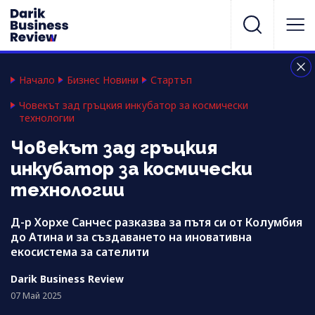
Начало
Бизнес Новини
Стартъп
Човекът зад гръцкия инкубатор за космически
технологии
Човекът зад гръцкия
инкубатор за космически
технологии
Д-р Хорхе Санчес разказва за пътя си от Колумбия
до Атина и за създаването на иновативна
екосистема за сателити
Darik Business Review
07 Май 2025