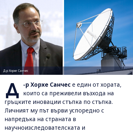
Д-р Хорхе Санчес
Д
-р Хорхе Санчес
е един от хората,
които са преживели възхода на
гръцките иновации стъпка по стъпка.
Личният му път върви успоредно с
напредъка на страната в
научноизследователската и