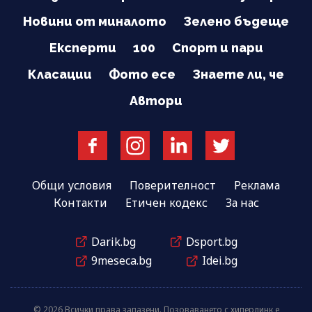
Новини от миналото
Зелено бъдеще
Експерти
100
Спорт и пари
Класации
Фото есе
Знаете ли, че
Автори
Общи условия
Поверителност
Реклама
Контакти
Етичен кодекс
За нас
Darik.bg
Dsport.bg
9meseca.bg
Idei.bg
© 2026 Всички права запазени. Позоваването с хиперлинк е