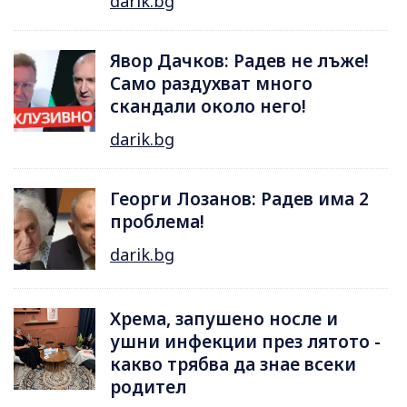
darik.bg
Явор Дачков: Радев не лъже!
Само раздухват много
скандали около него!
darik.bg
Георги Лозанов: Радев има 2
проблема!
darik.bg
Хрема, запушено носле и
ушни инфекции през лятотo -
какво трябва да знае всеки
родител