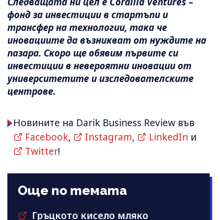
Следващата ни цел е Corallia Ventures –
фонд за инвестиции в стартъпи и
трансфер на технологии, така че
иновациите да възникват от нуждите на
пазара. Скоро ще обявим първите си
инвестиции в невероятни иновации от
университетите и изследователските
центрове.
Новините на Darik Business Review във
Facebook
,
Instagram
,
LinkedIn
и
Twitter
!
Още по темата
Гръцкото кисело мляко