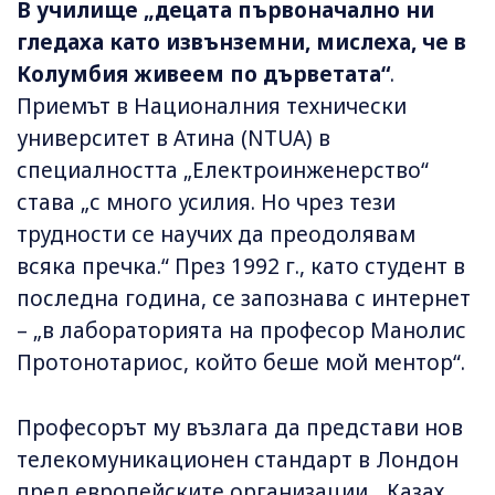
В училище „децата първоначално ни
гледаха като извънземни, мислеха, че в
Колумбия живеем по дърветата“
.
Приемът в Националния технически
университет в Атина (NTUA) в
специалността „Електроинженерство“
става „с много усилия. Но чрез тези
трудности се научих да преодолявам
всяка пречка.“ През 1992 г., като студент в
последна година, се запознава с интернет
– „в лабораторията на професор Манолис
Протонотариос, който беше мой ментор“.
Професорът му възлага да представи нов
телекомуникационен стандарт в Лондон
пред европейските организации. „Казах