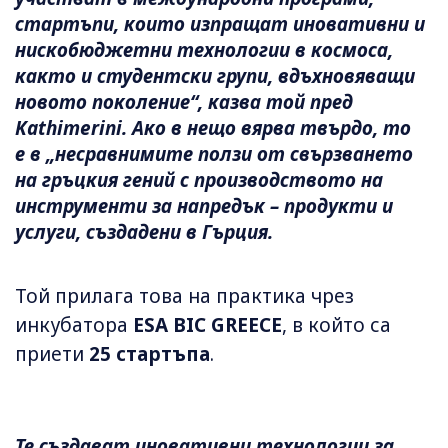
стартъпи, които изпращат иновативни и
нискобюджетни технологии в космоса,
както и студентски групи, вдъхновяващи
новото поколение“, казва той пред
Kathimerini. Ако в нещо вярва твърдо, то
е в „несравнимите ползи от свързването
на гръцкия гений с производството на
инструменти за напредък – продукти и
услуги, създадени в Гърция.
Той прилага това на практика чрез
инкубатора
ESA BIC GREECE
, в който са
приети
25 стартъпа
.
Те създават иновативни технологии за