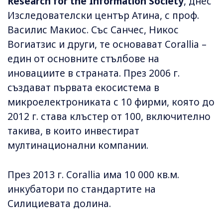
Research for the Information Society
, днес
Изследователски център Атина, с проф.
Василис Макиос. Със Санчес, Никос
Вогиатзис и други, те основават Corallia –
един от основните стълбове на
иновациите в страната. През 2006 г.
създават първата екосистема в
микроелектрониката с 10 фирми, която до
2012 г. става клъстер от 100, включително
такива, в които инвестират
мултинационални компании.
През 2013 г. Corallia има 10 000 кв.м.
инкубатори по стандартите на
Силициевата долина.