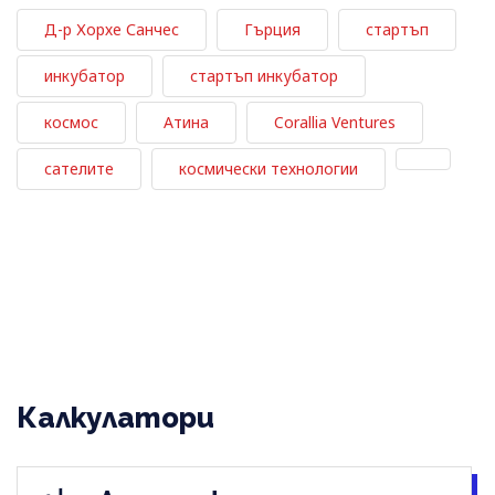
Д-р Хорхе Санчес
Гърция
стартъп
инкубатор
стартъп инкубатор
космос
Атина
Corallia Ventures
сателите
космически технологии
Калкулатори