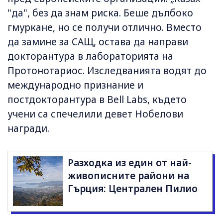
"да", без да знам риска. Беше дълбоко
гмуркане, но се получи отлично. Вместо
да замине за САЩ, остава да направи
докторантура в лабораторията на
Протонотариос. Изследванията водят до
международно признание и
постдокторантура в Bell Labs, където
учени са спечелили девет Нобелови
награди.
Разходка из един от най-
живописните райони на
Гърция: Централен Пилио