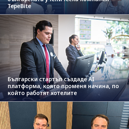
TepeBite
Български стартъп създаде AI
платформа, която променя начина, по
който работят хотелите