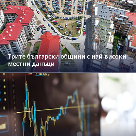
Трите български общини с най-високи
местни данъци