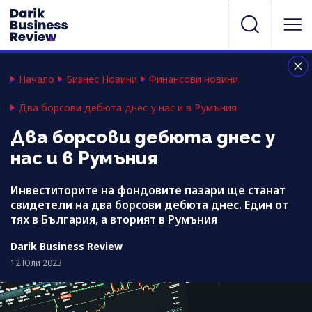
Начало
Бизнес Новини
Финансови новини
Два борсови дебюта днес у нас и в Румъния
Два борсови дебюта днес у
нас и в Румъния
Инвеститорите на фондовите пазари ще станат
свидетели на два борсови дебюта днес. Един от
тях в България, а вторият в Румъния
Darik Business Review
12 Юли 2023