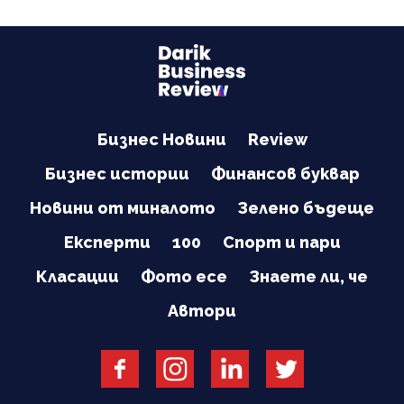
Бизнес Новини
Review
Бизнес истории
Финансов буквар
Новини от миналото
Зелено бъдеще
Експерти
100
Спорт и пари
Класации
Фото есе
Знаете ли, че
Автори