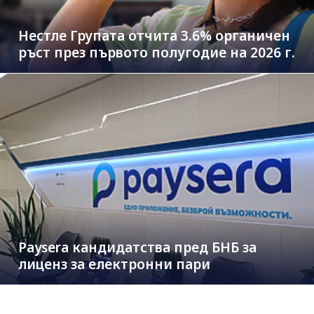
Нестле Групата отчита 3.6% органичен
ръст през първото полугодие на 2026 г.
Paysera кандидатства пред БНБ за
лиценз за електронни пари