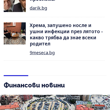
darik.bg
Хрема, запушено носле и
ушни инфекции през лятотo -
какво трябва да знае всеки
родител
9meseca.bg
Финансови новини