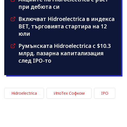
при дебюта си
Включват Hidroelectrica в индекса
BET, търговията стартира на 12
юли
Румънската Hidroelectrica с $10.3
млрд. пазарна капитализация
след IPO-то
Hidroelectrica
ИпоТех Софком
IPO