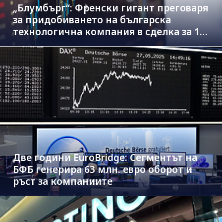
„Блумбърг“: Френски гигант преговаря
за придобиването на българска
технологична компания в сделка за 1.3
млрд. евро
Две години EuroBridge: Сегментът на
БФБ генерира 63 млн. евро оборот и
ръст за компаниите