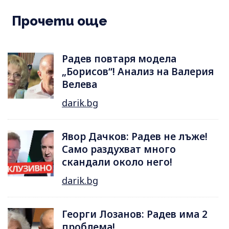
Прочети още
Радев повтаря модела
„Борисов“! Анализ на Валерия
Велева
darik.bg
Явор Дачков: Радев не лъже!
Само раздухват много
скандали около него!
darik.bg
Георги Лозанов: Радев има 2
проблема!