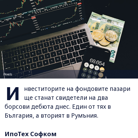
Pexels
И
нвеститорите на фондовите пазари
ще станат свидетели на два
борсови дебюта днес. Един от тях в
България, а вторият в Румъния.
ИпоТех Софком